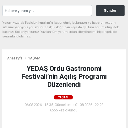
Gönder
Yorum yazarak Topluluk Kuralları’nı kabul etmiş bulunuyor ve haberunye.com
sitesine yaptığınız yorumunuzla ilgili doğrudan veya dolaylı tüm sorumluluğu tek
başınıza üstleniyorsunuz. Yazılan tüm yorumlardan site yönetimi hiçbir şekilde
sorumlu tutulamaz.
Anasayfa
YAŞAM
YEDAŞ Ordu Gastronomi
Festivali’nin Açılış Programı
Düzenlendi
YAŞAM
06.08.2026 - 15:35, Güncelleme: 01.08.2026 - 22:22
6555 kez okundu.