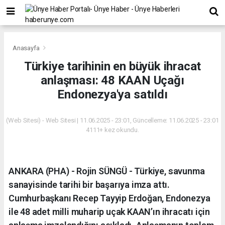
Anasayfa
Türkiye tarihinin en büyük ihracat
anlaşması: 48 KAAN Uçağı
Endonezya'ya satıldı
(Web Sitesi) - Web Sitesi | 11.06.2025 - 23:01, Güncelleme: 11.06.2025 - 23:01
4111+ kez okundu.
ANKARA (PHA) - Rojin SÜNGÜ - Türkiye, savunma
sanayisinde tarihi bir başarıya imza attı.
Cumhurbaşkanı Recep Tayyip Erdoğan, Endonezya
ile 48 adet milli muharip uçak KAAN’ın ihracatı için