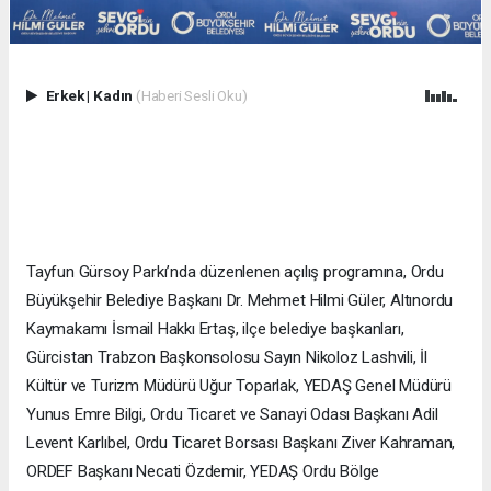
Erkek
|
Kadın
(Haberi Sesli Oku)
Tayfun Gürsoy Parkı’nda düzenlenen açılış programına, Ordu
Büyükşehir Belediye Başkanı Dr. Mehmet Hilmi Güler, Altınordu
Kaymakamı İsmail Hakkı Ertaş, ilçe belediye başkanları,
Gürcistan Trabzon Başkonsolosu Sayın Nikoloz Lashvili, İl
Kültür ve Turizm Müdürü Uğur Toparlak, YEDAŞ Genel Müdürü
Yunus Emre Bilgi, Ordu Ticaret ve Sanayi Odası Başkanı Adil
Levent Karlıbel, Ordu Ticaret Borsası Başkanı Ziver Kahraman,
ORDEF Başkanı Necati Özdemir, YEDAŞ Ordu Bölge