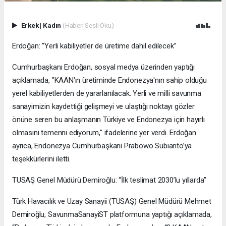
Erkek
|
Kadın
(Haberi Sesli Oku)
Erdoğan: “Yerli kabiliyetler de üretime dahil edilecek”
Cumhurbaşkanı Erdoğan, sosyal medya üzerinden yaptığı
açıklamada, "KAAN'ın üretiminde Endonezya'nın sahip olduğu
yerel kabiliyetlerden de yararlanılacak. Yerli ve milli savunma
sanayimizin kaydettiği gelişmeyi ve ulaştığı noktayı gözler
önüne seren bu anlaşmanın Türkiye ve Endonezya için hayırlı
olmasını temenni ediyorum," ifadelerine yer verdi. Erdoğan
ayrıca, Endonezya Cumhurbaşkanı Prabowo Subianto’ya
teşekkürlerini iletti.
TUSAŞ Genel Müdürü Demiroğlu: “İlk teslimat 2030’lu yıllarda”
Türk Havacılık ve Uzay Sanayii (TUSAŞ) Genel Müdürü Mehmet
Demiroğlu, SavunmaSanayiST platformuna yaptığı açıklamada,