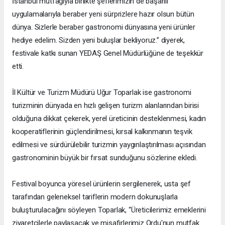
İstanbul mutfağıyla birlikte şeflerimizin de başarılı
uygulamalarıyla beraber yeni sürprizlere hazır olsun bütün
dünya. Sizlerle beraber gastronomi dünyasına yeni ürünler
hediye edelim. Sizden yeni buluşlar bekliyoruz.” diyerek,
festivale katkı sunan YEDAŞ Genel Müdürlüğüne de teşekkür
etti.
İl Kültür ve Turizm Müdürü Uğur Toparlak ise gastronomi
turizminin dünyada en hızlı gelişen turizm alanlarından birisi
olduğuna dikkat çekerek, yerel üreticinin desteklenmesi, kadın
kooperatiflerinin güçlendirilmesi, kırsal kalkınmanın teşvik
edilmesi ve sürdürülebilir turizmin yaygınlaştırılması açısından
gastronominin büyük bir fırsat sunduğunu sözlerine ekledi.
Festival boyunca yöresel ürünlerin sergilenerek, usta şef
tarafından geleneksel tariflerin modern dokunuşlarla
buluşturulacağını söyleyen Toparlak, “Üreticilerimiz emeklerini
ziyaretçilerle paylaşacak ve misafirlerimiz Ordu'nun mutfak