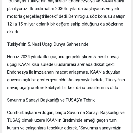
“Bu başarı Türkiye’nin başarısıdır. Endonezya’ya 48 KAAN satışı
planlıyoruz. İlk teslimatlar 2030’lu yıllarda başlayacak ve yerli
motorla gerçekleştirilecek,” dedi. Demiroğlu, söz konusu satışın
12 ila 15 milyar dolarlık bir değere sahip olduğunu da sözlerine
ekledi.
Türkiye’nin 5. Nesil Uçağı Dünya Sahnesinde
Henüz 2024 yılında ilk uçuşunu gerçekleştiren 5. nesil savaş
uçağı KAAN, kısa sürede uluslararası arenada dikkat çekti.
Endonezya ile imzalanan ihracat anlaşması, KAAN’a duyulan
güvenin açık bir göstergesi oldu. Anlaşmayla birlikte, Türkiye’nin
savaş uçağı üretme kabiliyeti bir kez daha tescillenmiş oldu.
Savunma Sanayii Başkanlığı ve TUSAŞ’a Tebrik
Cumhurbaşkanı Erdoğan, başta Savunma Sanayii Başkanlığı ve
TUSAŞ olmak üzere KAAN’ın üretiminde emeği geçen tüm
kurum ve çalışanlara teşekkür ederek, “Savunma sanayimizin