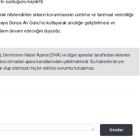
rın sürdüğünü kaydetti.
ak nitelendirilen arıların korunmasının üretime ve tarımsal verimliliğe
yıs Dünya Arı Günü’nü kutlayarak arıcılığın geliştirilmesi ve
aların devam edeceğini duyurdu.
), Demirören Haber Ajansı (DHA) ve diğer ajanslar tarafından eklenen
lesi olmadan ajans kanallarından çekilmektedir. Bu haberlerde yer
 olup sitemizin hiç bir editörü sorumlu tutulamaz...
Gönder