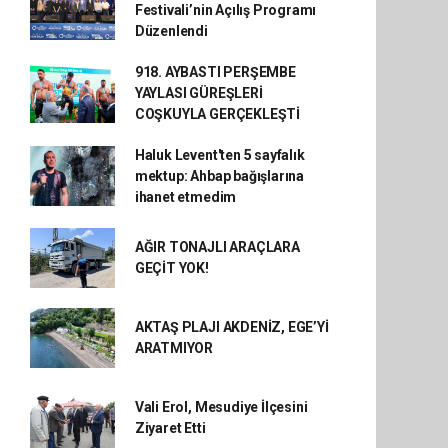
Festivali’nin Açılış Programı
Düzenlendi
918. AYBASTI PERŞEMBE
YAYLASI GÜREŞLERİ
COŞKUYLA GERÇEKLEŞTİ
Haluk Levent'ten 5 sayfalık
mektup: Ahbap bağışlarına
ihanet etmedim
AĞIR TONAJLI ARAÇLARA
GEÇİT YOK!
AKTAŞ PLAJI AKDENİZ, EGE’Yİ
ARATMIYOR
Vali Erol, Mesudiye İlçesini
Ziyaret Etti