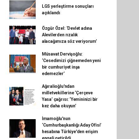
LGS yerleştirme sonuçları
açıklandı
Özgür Özel: ‘Devlet adına
Alevilerden rızalık
alacağımıza söz veriyorum’
Müsavat Dervişoğlu:
‘Cesedimizi çiğnemeden yeni
bir cumhuriyet inşa
edemezler’
Ağıralioğlu'ndan
milletvekillerine ‘Çerçeve
Yasa’ çağrısı: ‘Yemininizi bir
kez daha okuyun’
İmamoğlu'nun
‘Cumhurbaşkanlığı Aday Ofisi’
hesabına Türkiye'den erişim
engeli getirildi