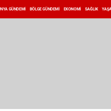
ÜNYA GÜNDEMİ
BÖLGE GÜNDEMİ
EKONOMİ
SAĞLIK
YAŞ
İLAN
EĞİTİM
SİYASET