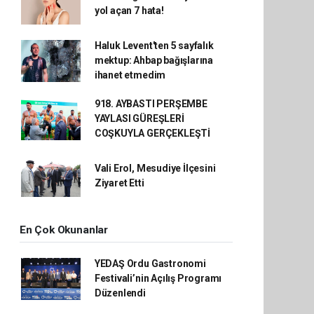
yol açan 7 hata!
Haluk Levent'ten 5 sayfalık
mektup: Ahbap bağışlarına
ihanet etmedim
918. AYBASTI PERŞEMBE
YAYLASI GÜREŞLERİ
COŞKUYLA GERÇEKLEŞTİ
Vali Erol, Mesudiye İlçesini
Ziyaret Etti
En Çok Okunanlar
YEDAŞ Ordu Gastronomi
Festivali’nin Açılış Programı
Düzenlendi