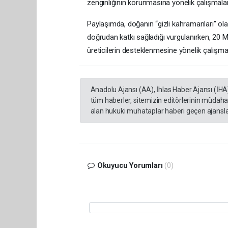
zenginliğinin korunmasına yönelik çalışmala
Paylaşımda, doğanın “gizli kahramanları” olar
doğrudan katkı sağladığı vurgulanırken, 20 Ma
üreticilerin desteklenmesine yönelik çalışm
Anadolu Ajansı (AA), İhlas Haber Ajansı (İHA
tüm haberler, sitemizin editörlerinin müdaha
alan hukuki muhataplar haberi geçen ajanslar
Okuyucu Yorumları
(0)