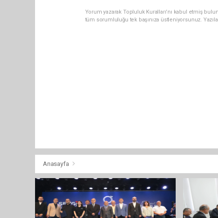
Yorum yazarak Topluluk Kuralları’nı kabul etmiş bulu
tüm sorumluluğu tek başınıza üstleniyorsunuz. Yazıla
Anasayfa