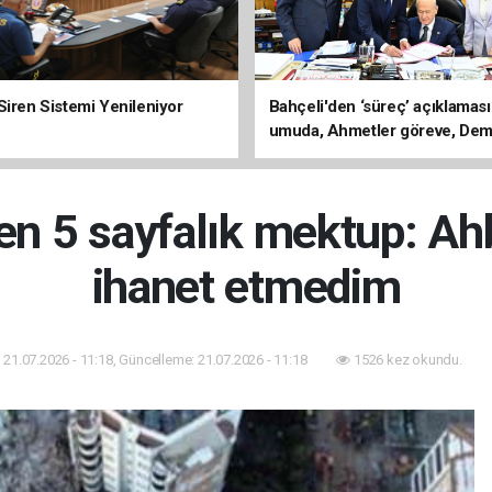
Siren Sistemi Yenileniyor
Bahçeli'den ‘süreç’ açıklaması
umuda, Ahmetler göreve, Dem
evine dönmeli’
en 5 sayfalık mektup: Ah
ihanet etmedim
21.07.2026 - 11:18, Güncelleme: 21.07.2026 - 11:18
1526 kez okundu.