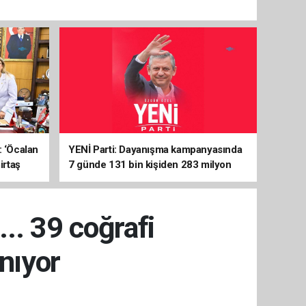
: ‘Öcalan
YENİ Parti: Dayanışma kampanyasında
irtaş
7 günde 131 bin kişiden 283 milyon
liralık destek
.. 39 coğrafi
ınıyor