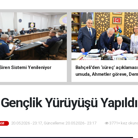
Siren Sistemi Yenileniyor
Bahçeli'den ‘süreç’ açıklaması
umuda, Ahmetler göreve, Dem
evine dönmeli’
Gençlik Yürüyüşü Yapıldı
20.05.2026 - 23:17, Güncelleme: 20.05.2026 - 23:17
3771+ kez okun
AM