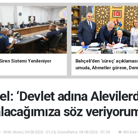
Siren Sistemi Yenileniyor
Bahçeli'den ‘süreç’ açıklaması
umuda, Ahmetler göreve, Dem
evine dönmeli’
l: ‘Devlet adına Alevilerd
alacağımıza söz veriyorum
 - Web Sitesi | 04.08.2026 - 01:24, Güncelleme: 04.08.2026 - 01:24
430 kez 