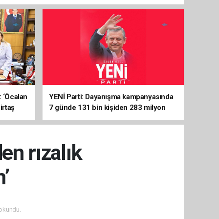
: ‘Öcalan
YENİ Parti: Dayanışma kampanyasında
irtaş
7 günde 131 bin kişiden 283 milyon
liralık destek
en rızalık
’
okundu.