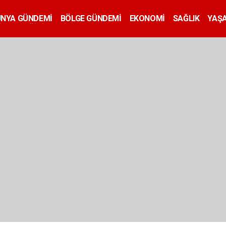
ÜNYA GÜNDEMİ
BÖLGE GÜNDEMİ
EKONOMİ
SAĞLIK
YAŞ
İLAN
EĞİTİM
SİYASET