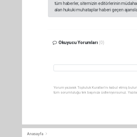
tüm haberler, sitemizin editörlerinin müdaha
alan hukuki muhataplar haberi geçen ajanslar
Okuyucu Yorumları
(0)
Yorum yazarak Topluluk Kuralları’nı kabul etmiş bulu
tüm sorumluluğu tek başınıza üstleniyorsunuz. Yazıla
Anasayfa