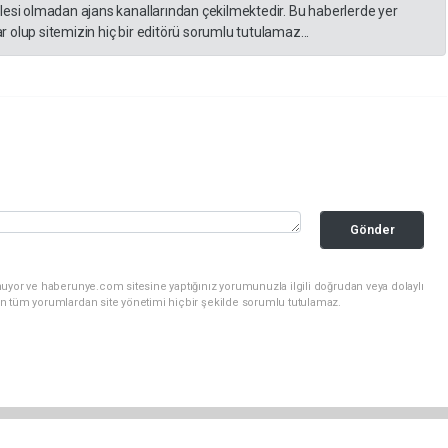
lesi olmadan ajans kanallarından çekilmektedir. Bu haberlerde yer
 olup sitemizin hiç bir editörü sorumlu tutulamaz...
Gönder
nuyor ve haberunye.com sitesine yaptığınız yorumunuzla ilgili doğrudan veya dolaylı
n tüm yorumlardan site yönetimi hiçbir şekilde sorumlu tutulamaz.