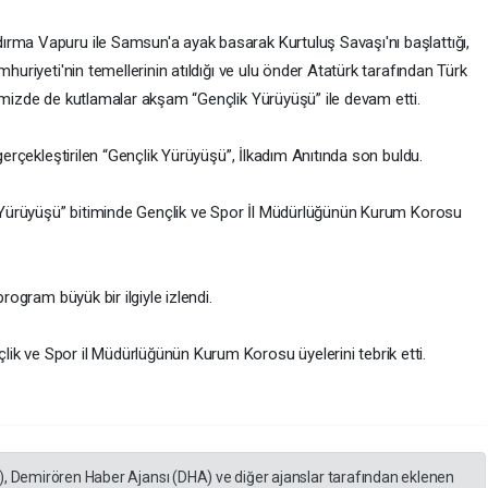
rma Vapuru ile Samsun'a ayak basarak Kurtuluş Savaşı'nı başlattığı,
mhuriyeti'nin temellerinin atıldığı ve ulu önder Atatürk tarafından Türk
limizde de kutlamalar akşam “Gençlik Yürüyüşü” ile devam etti.
 gerçekleştirilen “Gençlik Yürüyüşü”, İlkadım Anıtında son buldu.
ik Yürüyüşü” bitiminde Gençlik ve Spor İl Müdürlüğünün Kurum Korosu
program büyük bir ilgiyle izlendi.
k ve Spor il Müdürlüğünün Kurum Korosu üyelerini tebrik etti.
), Demirören Haber Ajansı (DHA) ve diğer ajanslar tarafından eklenen