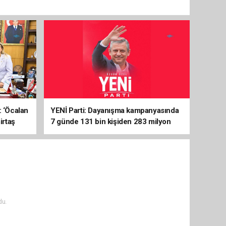
: ‘Öcalan
YENİ Parti: Dayanışma kampanyasında
irtaş
7 günde 131 bin kişiden 283 milyon
liralık destek
du.