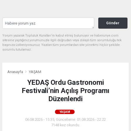
Gönder
Yorum yazarak Topluluk Kuralları’nı kabul etmiş bulunuyor ve haberunye.com
sitesine yaptığınız yorumunuzla ilgili doğrudan veya dolaylı tüm sorumluluğu tek
başınıza üstleniyorsunuz. Yazılan tüm yorumlardan site yönetimi hiçbir şekilde
sorumlu tutulamaz.
Anasayfa
YAŞAM
YEDAŞ Ordu Gastronomi
Festivali’nin Açılış Programı
Düzenlendi
YAŞAM
06.08.2026 - 15:35, Güncelleme: 01.08.2026 - 22:22
7148 kez okundu.