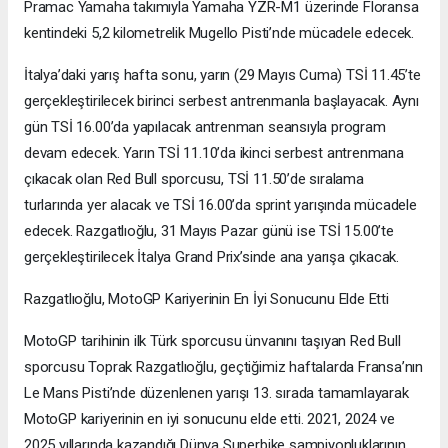
Pramac Yamaha takımıyla Yamaha YZR-M1 üzerinde Floransa
kentindeki 5,2 kilometrelik Mugello Pisti’nde mücadele edecek.
İtalya’daki yarış hafta sonu, yarın (29 Mayıs Cuma) TSİ 11.45’te
gerçekleştirilecek birinci serbest antrenmanla başlayacak. Aynı
gün TSİ 16.00’da yapılacak antrenman seansıyla program
devam edecek. Yarın TSİ 11.10’da ikinci serbest antrenmana
çıkacak olan Red Bull sporcusu, TSİ 11.50’de sıralama
turlarında yer alacak ve TSİ 16.00’da sprint yarışında mücadele
edecek. Razgatlıoğlu, 31 Mayıs Pazar günü ise TSİ 15.00’te
gerçekleştirilecek İtalya Grand Prix’sinde ana yarışa çıkacak.
Razgatlıoğlu, MotoGP Kariyerinin En İyi Sonucunu Elde Etti
MotoGP tarihinin ilk Türk sporcusu ünvanını taşıyan Red Bull
sporcusu Toprak Razgatlıoğlu, geçtiğimiz haftalarda Fransa’nın
Le Mans Pisti’nde düzenlenen yarışı 13. sırada tamamlayarak
MotoGP kariyerinin en iyi sonucunu elde etti. 2021, 2024 ve
2025 yıllarında kazandığı Dünya Superbike şampiyonluklarının