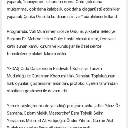
yaparak, “İnanıyorum ki bundan sonra Ordu çok daha
mükemmel, çok daha kalabalık, çok daha olağanüstü etkinlikler
yapacak. Çünkü Ordu'da bu dinamizm var.” cümlelerini kullandı.
Programda, Vali Muammer Erol ve Ordu Büyükşehir Belediye
Başkanı Dr. Mehmet Hilmi Güler başta olmak üzere, festivale
katkı sunan kamu kurum ve kuruluşlar ile özel sektör
temsilcilerine plaket takdim edildi.
YEDAŞ Ordu Gastronomi Festivali, İl Kültür ve Turizm
Müdürlüğü ile Gürcistan Khorumi Halk Dansları Topluluğunun
halk oyunları gösterisinin ardından, protokol üyeleri tarafından
stantların gezilmesi ile devam etti.
Yemek söyleşilerinin de yer aldığı program, ünlü şefler Yıldız Öz
Samaha, Özlem Mekik, Masterchef Esra Tokelli, Selim
Yeşilpınar, Mehmet Ali Hatipoğlu, Önder Yılmaz, Gurme Akif
Budak ve yerel şeflerin gösterileri ile sona erdi.