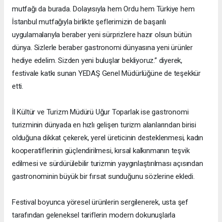
mutfağı da burada. Dolayısıyla hem Ordu hem Türkiye hem
İstanbul mutfağıyla birlikte şeflerimizin de başarılı
uygulamalarıyla beraber yeni sürprizlere hazır olsun bütün
dünya. Sizlerle beraber gastronomi dünyasına yeni ürünler
hediye edelim. Sizden yeni buluşlar bekliyoruz.” diyerek,
festivale katkı sunan YEDAŞ Genel Müdürlüğüne de teşekkür
etti.
İl Kültür ve Turizm Müdürü Uğur Toparlak ise gastronomi
turizminin dünyada en hızlı gelişen turizm alanlarından birisi
olduğuna dikkat çekerek, yerel üreticinin desteklenmesi, kadın
kooperatiflerinin güçlendirilmesi, kırsal kalkınmanın teşvik
edilmesi ve sürdürülebilir turizmin yaygınlaştırılması açısından
gastronominin büyük bir fırsat sunduğunu sözlerine ekledi.
Festival boyunca yöresel ürünlerin sergilenerek, usta şef
tarafından geleneksel tariflerin modern dokunuşlarla