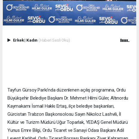
Erkek
|
Kadın
(Haberi Sesli Oku)
Tayfun Gürsoy Parkı’nda düzenlenen açılış programına, Ordu
Büyükşehir Belediye Başkanı Dr. Mehmet Hilmi Güler, Altınordu
Kaymakamı İsmail Hakkı Ertaş, ilçe belediye başkanları,
Gürcistan Trabzon Başkonsolosu Sayın Nikoloz Lashvili, İl
Kültür ve Turizm Müdürü Uğur Toparlak, YEDAŞ Genel Müdürü
Yunus Emre Bilgi, Ordu Ticaret ve Sanayi Odası Başkanı Adil
Levent Karlıbel, Ordu Ticaret Borsası Başkanı Ziver Kahraman,