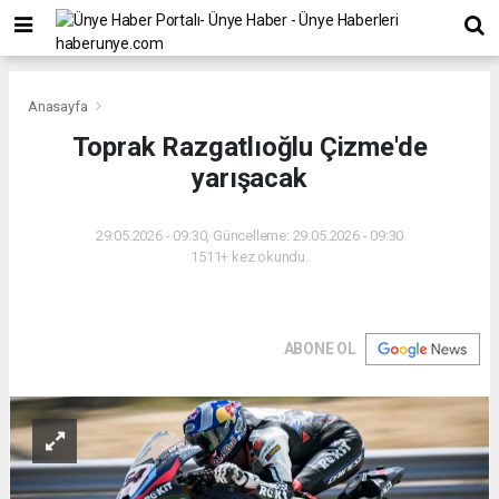
Anasayfa
Toprak Razgatlıoğlu Çizme'de
yarışacak
29.05.2026 - 09:30, Güncelleme: 29.05.2026 - 09:30
1511+ kez okundu.
ABONE OL