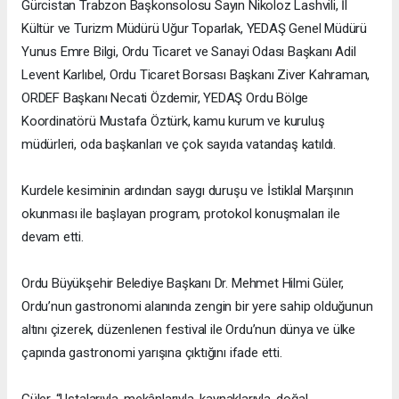
Gürcistan Trabzon Başkonsolosu Sayın Nikoloz Lashvili, İl
Kültür ve Turizm Müdürü Uğur Toparlak, YEDAŞ Genel Müdürü
Yunus Emre Bilgi, Ordu Ticaret ve Sanayi Odası Başkanı Adil
Levent Karlıbel, Ordu Ticaret Borsası Başkanı Ziver Kahraman,
ORDEF Başkanı Necati Özdemir, YEDAŞ Ordu Bölge
Koordinatörü Mustafa Öztürk, kamu kurum ve kuruluş
müdürleri, oda başkanları ve çok sayıda vatandaş katıldı.
Kurdele kesiminin ardından saygı duruşu ve İstiklal Marşının
okunması ile başlayan program, protokol konuşmaları ile
devam etti.
Ordu Büyükşehir Belediye Başkanı Dr. Mehmet Hilmi Güler,
Ordu’nun gastronomi alanında zengin bir yere sahip olduğunun
altını çizerek, düzenlenen festival ile Ordu’nun dünya ve ülke
çapında gastronomi yarışına çıktığını ifade etti.
Güler, “Ustalarıyla, mekânlarıyla, kaynaklarıyla, doğal