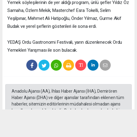
Yemek söyleşilerinin de yer aldığı program, ünlü şefler Yıldız Öz
Samaha, Özlem Mekik, Masterchef Esra Tokelli, Selim
Yeşilpınar, Mehmet Ali Hatipoğlu, Önder Yılmaz, Gurme Akif
Budak ve yerel şeflerin gösterileri ile sona erdi.
YEDAŞ Ordu Gastronomi Festivali, yarın düzenlenecek Ordu
Yemekleri Yarışması ile son bulacak.
Anadolu Ajansı (AA), İhlas Haber Ajansı (İHA), Demirören
Haber Ajansı (DHA) ve diğer ajanslar tarafından eklenen tüm
haberler, sitemizin editörlerinin müdahalesi olmadan ajans
kanallarından çekilmektedir. Bu haberlerde yer alan hukuki
muhataplar haberi geçen ajanslar olup sitemizin hiç bir
editörü sorumlu tutulamaz...