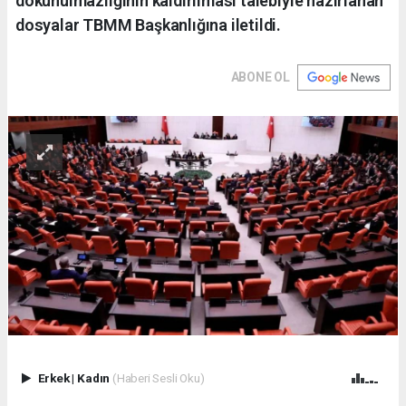
dokunulmazlığının kaldırılması talebiyle hazırlanan
dosyalar TBMM Başkanlığına iletildi.
ABONE OL
Erkek
|
Kadın
(Haberi Sesli Oku)