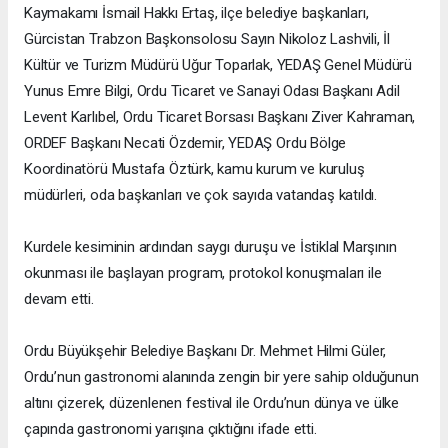
Kaymakamı İsmail Hakkı Ertaş, ilçe belediye başkanları,
Gürcistan Trabzon Başkonsolosu Sayın Nikoloz Lashvili, İl
Kültür ve Turizm Müdürü Uğur Toparlak, YEDAŞ Genel Müdürü
Yunus Emre Bilgi, Ordu Ticaret ve Sanayi Odası Başkanı Adil
Levent Karlıbel, Ordu Ticaret Borsası Başkanı Ziver Kahraman,
ORDEF Başkanı Necati Özdemir, YEDAŞ Ordu Bölge
Koordinatörü Mustafa Öztürk, kamu kurum ve kuruluş
müdürleri, oda başkanları ve çok sayıda vatandaş katıldı.
Kurdele kesiminin ardından saygı duruşu ve İstiklal Marşının
okunması ile başlayan program, protokol konuşmaları ile
devam etti.
Ordu Büyükşehir Belediye Başkanı Dr. Mehmet Hilmi Güler,
Ordu’nun gastronomi alanında zengin bir yere sahip olduğunun
altını çizerek, düzenlenen festival ile Ordu’nun dünya ve ülke
çapında gastronomi yarışına çıktığını ifade etti.