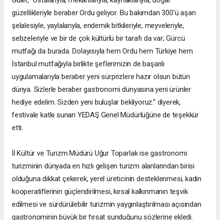
güzellikleriyle beraber Ordu geliyor. Bu bakımdan 300'ü aşan
şelalesiyle, yaylalarıyla, endemik bitkileriyle, meyveleriyle,
sebzeleriyle ve bir de çok kültürlü bir tarafı da var; Gürcü
mutfağı da burada. Dolayısıyla hem Ordu hem Türkiye hem
İstanbul mutfağıyla birlikte şeflerimizin de başarılı
uygulamalarıyla beraber yeni sürprizlere hazır olsun bütün
dünya. Sizlerle beraber gastronomi dünyasına yeni ürünler
hediye edelim. Sizden yeni buluşlar bekliyoruz.” diyerek,
festivale katkı sunan YEDAŞ Genel Müdürlüğüne de teşekkür
etti.
İl Kültür ve Turizm Müdürü Uğur Toparlak ise gastronomi
turizminin dünyada en hızlı gelişen turizm alanlarından birisi
olduğuna dikkat çekerek, yerel üreticinin desteklenmesi, kadın
kooperatiflerinin güçlendirilmesi, kırsal kalkınmanın teşvik
edilmesi ve sürdürülebilir turizmin yaygınlaştırılması açısından
gastronominin büyük bir fırsat sunduğunu sözlerine ekledi.