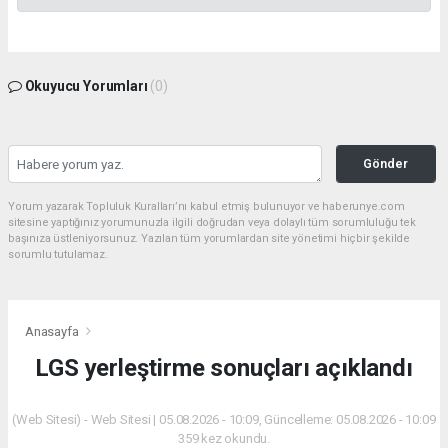
Okuyucu Yorumları
(0)
Gönder
Yorum yazarak Topluluk Kuralları’nı kabul etmiş bulunuyor ve haberunye.com
sitesine yaptığınız yorumunuzla ilgili doğrudan veya dolaylı tüm sorumluluğu tek
başınıza üstleniyorsunuz. Yazılan tüm yorumlardan site yönetimi hiçbir şekilde
sorumlu tutulamaz.
Anasayfa
LGS yerleştirme sonuçları açıklandı
(Web Sitesi) - Web Sitesi | 05.08.2026 - 10:09, Güncelleme: 05.08.2026 - 10:09
359 kez okundu.