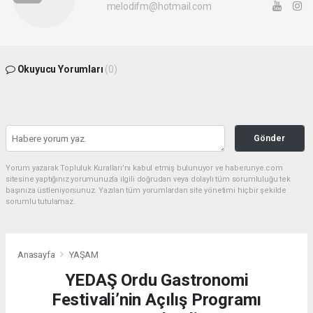
melodifm@hotmail.com
Okuyucu Yorumları
(0)
Gönder
Yorum yazarak Topluluk Kuralları’nı kabul etmiş bulunuyor ve haberunye.com
sitesine yaptığınız yorumunuzla ilgili doğrudan veya dolaylı tüm sorumluluğu tek
başınıza üstleniyorsunuz. Yazılan tüm yorumlardan site yönetimi hiçbir şekilde
sorumlu tutulamaz.
Anasayfa
YAŞAM
YEDAŞ Ordu Gastronomi
Festivali’nin Açılış Programı