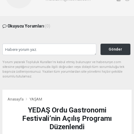
Okuyucu Yorumları
(0)
Gönder
Yorum yazarak Topluluk Kuralları’nı kabul etmiş bulunuyor ve haberunye.com
sitesine yaptığınız yorumunuzla ilgili doğrudan veya dolaylı tüm sorumluluğu tek
başınıza üstleniyorsunuz. Yazılan tüm yorumlardan site yönetimi hiçbir şekilde
sorumlu tutulamaz.
Anasayfa
YAŞAM
YEDAŞ Ordu Gastronomi
Festivali’nin Açılış Programı
Düzenlendi