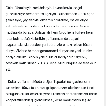
Güler, “Ustalarıyla, mekânlarıyla, kaynaklarıyla, doğal
güzellikleriyle beraber Ordu geliyor. Bu bakımdan 300'ü aşan
şelalesiyle, yaylalarıyla, endemik bitkileriyle, meyveleriyle,
sebzeleriyle ve bir de çok kültürlü bir tarafı da var; Gürcü
mutfağı da burada. Dolayısıyla hem Ordu hem Türkiye hem
İstanbul mutfağıyla birlikte şeflerimizin de başarılı
uygulamalarıyla beraber yeni sürprizlere hazır olsun bütün
dünya. Sizlerle beraber gastronomi dünyasına yeni ürünler
hediye edelim. Sizden yeni buluşlar bekliyoruz.” diyerek,
festivale katkı sunan YEDAŞ Genel Müdürlüğüne de teşekkür
etti.
İl Kültür ve Turizm Müdürü Uğur Toparlak ise gastronomi
turizminin dünyada en hızlı gelişen turizm alanlarından birisi
olduğuna dikkat çekerek, yerel üreticinin desteklenmesi, kadın
kooperatiflerinin güçlendirilmesi, kırsal kalkınmanın teşvik