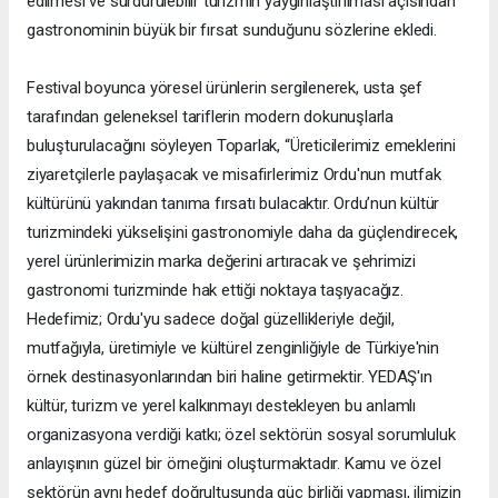
edilmesi ve sürdürülebilir turizmin yaygınlaştırılması açısından
gastronominin büyük bir fırsat sunduğunu sözlerine ekledi.
Festival boyunca yöresel ürünlerin sergilenerek, usta şef
tarafından geleneksel tariflerin modern dokunuşlarla
buluşturulacağını söyleyen Toparlak, “Üreticilerimiz emeklerini
ziyaretçilerle paylaşacak ve misafirlerimiz Ordu'nun mutfak
kültürünü yakından tanıma fırsatı bulacaktır. Ordu’nun kültür
turizmindeki yükselişini gastronomiyle daha da güçlendirecek,
yerel ürünlerimizin marka değerini artıracak ve şehrimizi
gastronomi turizminde hak ettiği noktaya taşıyacağız.
Hedefimiz; Ordu'yu sadece doğal güzellikleriyle değil,
mutfağıyla, üretimiyle ve kültürel zenginliğiyle de Türkiye'nin
örnek destinasyonlarından biri haline getirmektir. YEDAŞ'ın
kültür, turizm ve yerel kalkınmayı destekleyen bu anlamlı
organizasyona verdiği katkı; özel sektörün sosyal sorumluluk
anlayışının güzel bir örneğini oluşturmaktadır. Kamu ve özel
sektörün aynı hedef doğrultusunda güç birliği yapması, ilimizin