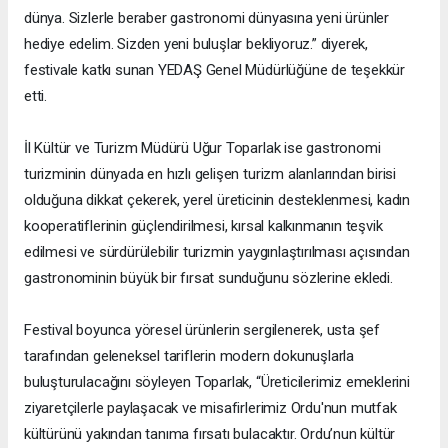
dünya. Sizlerle beraber gastronomi dünyasına yeni ürünler
hediye edelim. Sizden yeni buluşlar bekliyoruz.” diyerek,
festivale katkı sunan YEDAŞ Genel Müdürlüğüne de teşekkür
etti.
İl Kültür ve Turizm Müdürü Uğur Toparlak ise gastronomi
turizminin dünyada en hızlı gelişen turizm alanlarından birisi
olduğuna dikkat çekerek, yerel üreticinin desteklenmesi, kadın
kooperatiflerinin güçlendirilmesi, kırsal kalkınmanın teşvik
edilmesi ve sürdürülebilir turizmin yaygınlaştırılması açısından
gastronominin büyük bir fırsat sunduğunu sözlerine ekledi.
Festival boyunca yöresel ürünlerin sergilenerek, usta şef
tarafından geleneksel tariflerin modern dokunuşlarla
buluşturulacağını söyleyen Toparlak, “Üreticilerimiz emeklerini
ziyaretçilerle paylaşacak ve misafirlerimiz Ordu'nun mutfak
kültürünü yakından tanıma fırsatı bulacaktır. Ordu’nun kültür