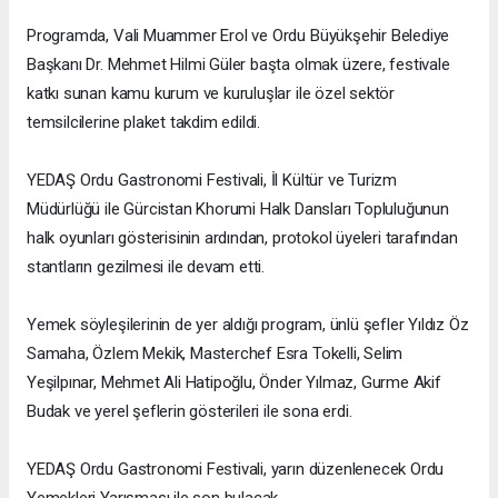
Programda, Vali Muammer Erol ve Ordu Büyükşehir Belediye
Başkanı Dr. Mehmet Hilmi Güler başta olmak üzere, festivale
katkı sunan kamu kurum ve kuruluşlar ile özel sektör
temsilcilerine plaket takdim edildi.
YEDAŞ Ordu Gastronomi Festivali, İl Kültür ve Turizm
Müdürlüğü ile Gürcistan Khorumi Halk Dansları Topluluğunun
halk oyunları gösterisinin ardından, protokol üyeleri tarafından
stantların gezilmesi ile devam etti.
Yemek söyleşilerinin de yer aldığı program, ünlü şefler Yıldız Öz
Samaha, Özlem Mekik, Masterchef Esra Tokelli, Selim
Yeşilpınar, Mehmet Ali Hatipoğlu, Önder Yılmaz, Gurme Akif
Budak ve yerel şeflerin gösterileri ile sona erdi.
YEDAŞ Ordu Gastronomi Festivali, yarın düzenlenecek Ordu
Yemekleri Yarışması ile son bulacak.