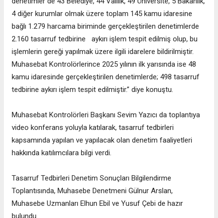
denetimler de 43 Belediye, 44 Valilik, 49 Üniversite, 5 Bakanlık,
4 diğer kurumlar olmak üzere toplam 145 kamu idaresine
bağlı 1.279 harcama biriminde gerçekleştirilen denetimlerde
2.160 tasarruf tedbirine aykırı işlem tespit edilmiş olup, bu
işlemlerin gereği yapılmak üzere ilgili idarelere bildirilmiştir.
Muhasebat Kontrolörlerince 2025 yılının ilk yarısında ise 48
kamu idaresinde gerçekleştirilen denetimlerde; 498 tasarruf
tedbirine aykırı işlem tespit edilmiştir.” diye konuştu.
Muhasebat Kontrolörleri Başkanı Sevim Yazıcı da toplantıya
video konferans yoluyla katılarak, tasarruf tedbirleri
kapsamında yapılan ve yapılacak olan denetim faaliyetleri
hakkında katılımcılara bilgi verdi.
Tasarruf Tedbirleri Denetim Sonuçları Bilgilendirme
Toplantısında, Muhasebe Denetmeni Gülnur Arslan,
Muhasebe Uzmanları Elhun Ebil ve Yusuf Çebi de hazır
bulundu.