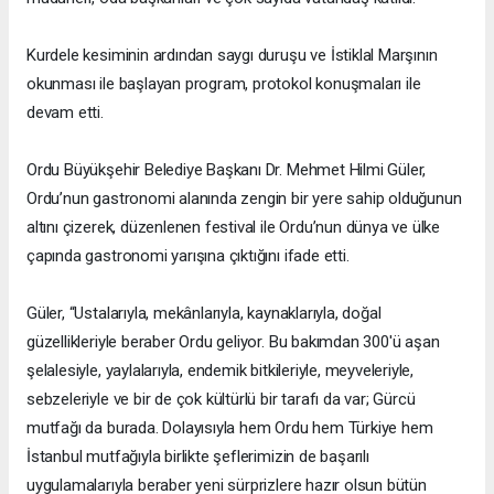
Kurdele kesiminin ardından saygı duruşu ve İstiklal Marşının
okunması ile başlayan program, protokol konuşmaları ile
devam etti.
Ordu Büyükşehir Belediye Başkanı Dr. Mehmet Hilmi Güler,
Ordu’nun gastronomi alanında zengin bir yere sahip olduğunun
altını çizerek, düzenlenen festival ile Ordu’nun dünya ve ülke
çapında gastronomi yarışına çıktığını ifade etti.
Güler, “Ustalarıyla, mekânlarıyla, kaynaklarıyla, doğal
güzellikleriyle beraber Ordu geliyor. Bu bakımdan 300'ü aşan
şelalesiyle, yaylalarıyla, endemik bitkileriyle, meyveleriyle,
sebzeleriyle ve bir de çok kültürlü bir tarafı da var; Gürcü
mutfağı da burada. Dolayısıyla hem Ordu hem Türkiye hem
İstanbul mutfağıyla birlikte şeflerimizin de başarılı
uygulamalarıyla beraber yeni sürprizlere hazır olsun bütün