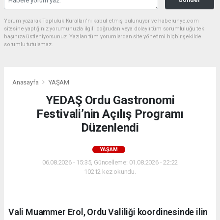
Yorum yazarak Topluluk Kuralları’nı kabul etmiş bulunuyor ve haberunye.com
sitesine yaptığınız yorumunuzla ilgili doğrudan veya dolaylı tüm sorumluluğu tek
başınıza üstleniyorsunuz. Yazılan tüm yorumlardan site yönetimi hiçbir şekilde
sorumlu tutulamaz.
Anasayfa
YAŞAM
YEDAŞ Ordu Gastronomi
Festivali’nin Açılış Programı
Düzenlendi
YAŞAM
06.08.2026 - 15:35, Güncelleme: 01.08.2026 - 22:22
10212 kez okundu.
Vali Muammer Erol, Ordu Valiliği koordinesinde ilin