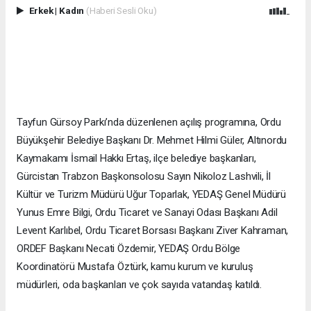
Erkek
|
Kadın
(Haberi Sesli Oku)
Tayfun Gürsoy Parkı’nda düzenlenen açılış programına, Ordu
Büyükşehir Belediye Başkanı Dr. Mehmet Hilmi Güler, Altınordu
Kaymakamı İsmail Hakkı Ertaş, ilçe belediye başkanları,
Gürcistan Trabzon Başkonsolosu Sayın Nikoloz Lashvili, İl
Kültür ve Turizm Müdürü Uğur Toparlak, YEDAŞ Genel Müdürü
Yunus Emre Bilgi, Ordu Ticaret ve Sanayi Odası Başkanı Adil
Levent Karlıbel, Ordu Ticaret Borsası Başkanı Ziver Kahraman,
ORDEF Başkanı Necati Özdemir, YEDAŞ Ordu Bölge
Koordinatörü Mustafa Öztürk, kamu kurum ve kuruluş
müdürleri, oda başkanları ve çok sayıda vatandaş katıldı.