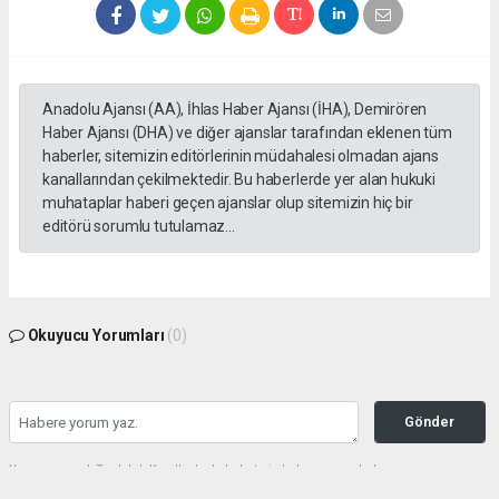
Anadolu Ajansı (AA), İhlas Haber Ajansı (İHA), Demirören
Haber Ajansı (DHA) ve diğer ajanslar tarafından eklenen tüm
haberler, sitemizin editörlerinin müdahalesi olmadan ajans
kanallarından çekilmektedir. Bu haberlerde yer alan hukuki
muhataplar haberi geçen ajanslar olup sitemizin hiç bir
editörü sorumlu tutulamaz...
Okuyucu Yorumları
(0)
Gönder
Yorum yazarak Topluluk Kuralları’nı kabul etmiş bulunuyor ve haberunye.com
sitesine yaptığınız yorumunuzla ilgili doğrudan veya dolaylı tüm sorumluluğu tek