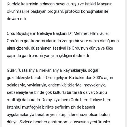
Kurdele kesiminin ardından saygı duruşu ve İstiklal Marşının
okunması ile başlayan program, protokol konuşmaları ile
devam etti.
Ordu Büyükşehir Belediye Başkanı Dr. Mehmet Hilmi Güler,
Ordu’nun gastronomi alanında zengin bir yere sahip olduğunun
altını çizerek, düzenlenen festival ile Ordu’nun dünya ve ülke
çapında gastronomi yarışına çıktığını ifade etti.
Güler, “Ustalarıyla, mekânlarıyla, kaynaklarıyla, doğal
güzellikleriyle beraber Ordu geliyor. Bu bakımdan 300'ü aşan
şelalesiyle, yaylalarıyla, endemik bitkileriyle, meyveleriyle,
sebzeleriyle ve bir de çok kültürlü bir tarafı da var; Gürcü
mutfağı da burada. Dolayısıyla hem Ordu hem Türkiye hem
İstanbul mutfağıyla birlikte şeflerimizin de başarılı
uygulamalarıyla beraber yeni sürprizlere hazır olsun bütün
dünya. Sizlerle beraber gastronomi dünyasına yeni ürünler