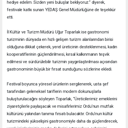
hediye edelim. Sizden yeni buluşlar bekliyoruz.” diyerek,
festivale katkı sunan YEDAŞ Genel Müdürlüğüne de teşekkür
etti.
İl Kültür ve Turizm Müdürü Uğur Toparlak ise gastronomi
turizminin dünyada en hızlı gelişen turizm alanlarından birisi
olduğuna dikkat çekerek, yerel üreticinin desteklenmesi, kadın
kooperatiflerinin güçlendirilmesi, kırsal kalkınmanın teşvik
edilmesi ve sürdürülebilir turizmin yaygınlaştırılması açısından
gastronominin büyük bir fırsat sunduğunu sözlerine ekledi.
Festival boyunca yöresel ürünlerin sergilenerek, usta şef
tarafından geleneksel tariflerin modern dokunuşlarla
buluşturulacağını söyleyen Toparlak, “Üreticilerimiz emeklerini
ziyaretçilerle paylaşacak ve misafirlerimiz Ordu'nun mutfak
kültürünü yakından tanıma fırsatı bulacaktır. Ordu’nun kültür
turizmindeki yükselişini gastronomiyle daha da güçlendirecek,