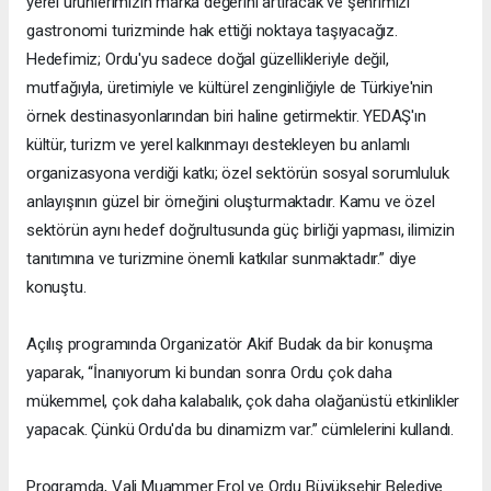
yerel ürünlerimizin marka değerini artıracak ve şehrimizi
gastronomi turizminde hak ettiği noktaya taşıyacağız.
Hedefimiz; Ordu'yu sadece doğal güzellikleriyle değil,
mutfağıyla, üretimiyle ve kültürel zenginliğiyle de Türkiye'nin
örnek destinasyonlarından biri haline getirmektir. YEDAŞ'ın
kültür, turizm ve yerel kalkınmayı destekleyen bu anlamlı
organizasyona verdiği katkı; özel sektörün sosyal sorumluluk
anlayışının güzel bir örneğini oluşturmaktadır. Kamu ve özel
sektörün aynı hedef doğrultusunda güç birliği yapması, ilimizin
tanıtımına ve turizmine önemli katkılar sunmaktadır.” diye
konuştu.
Açılış programında Organizatör Akif Budak da bir konuşma
yaparak, “İnanıyorum ki bundan sonra Ordu çok daha
mükemmel, çok daha kalabalık, çok daha olağanüstü etkinlikler
yapacak. Çünkü Ordu'da bu dinamizm var.” cümlelerini kullandı.
Programda, Vali Muammer Erol ve Ordu Büyükşehir Belediye