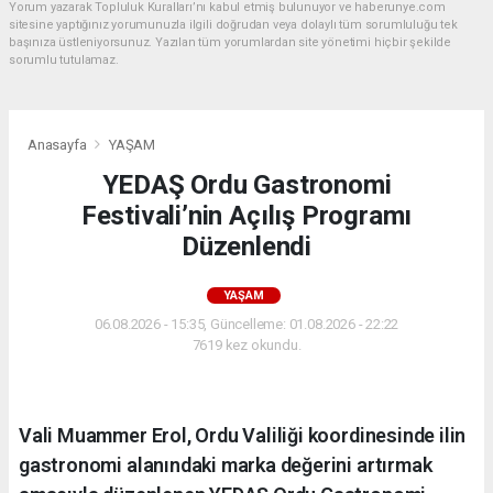
Yorum yazarak Topluluk Kuralları’nı kabul etmiş bulunuyor ve haberunye.com
sitesine yaptığınız yorumunuzla ilgili doğrudan veya dolaylı tüm sorumluluğu tek
başınıza üstleniyorsunuz. Yazılan tüm yorumlardan site yönetimi hiçbir şekilde
sorumlu tutulamaz.
Anasayfa
YAŞAM
YEDAŞ Ordu Gastronomi
Festivali’nin Açılış Programı
Düzenlendi
YAŞAM
06.08.2026 - 15:35, Güncelleme: 01.08.2026 - 22:22
7619 kez okundu.
Vali Muammer Erol, Ordu Valiliği koordinesinde ilin
gastronomi alanındaki marka değerini artırmak