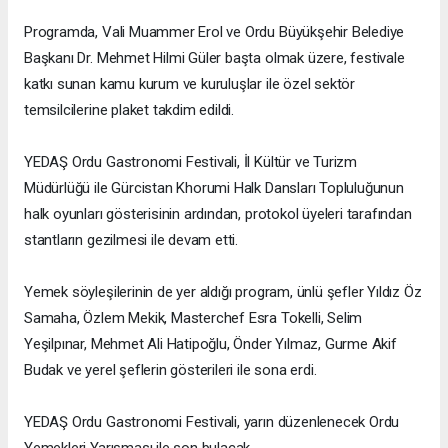
Programda, Vali Muammer Erol ve Ordu Büyükşehir Belediye
Başkanı Dr. Mehmet Hilmi Güler başta olmak üzere, festivale
katkı sunan kamu kurum ve kuruluşlar ile özel sektör
temsilcilerine plaket takdim edildi.
YEDAŞ Ordu Gastronomi Festivali, İl Kültür ve Turizm
Müdürlüğü ile Gürcistan Khorumi Halk Dansları Topluluğunun
halk oyunları gösterisinin ardından, protokol üyeleri tarafından
stantların gezilmesi ile devam etti.
Yemek söyleşilerinin de yer aldığı program, ünlü şefler Yıldız Öz
Samaha, Özlem Mekik, Masterchef Esra Tokelli, Selim
Yeşilpınar, Mehmet Ali Hatipoğlu, Önder Yılmaz, Gurme Akif
Budak ve yerel şeflerin gösterileri ile sona erdi.
YEDAŞ Ordu Gastronomi Festivali, yarın düzenlenecek Ordu
Yemekleri Yarışması ile son bulacak.