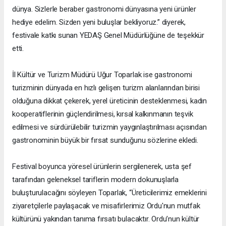
dünya. Sizlerle beraber gastronomi dünyasına yeni ürünler
hediye edelim. Sizden yeni buluşlar bekliyoruz.” diyerek,
festivale katkı sunan YEDAŞ Genel Müdürlüğüne de teşekkür
etti.
İl Kültür ve Turizm Müdürü Uğur Toparlak ise gastronomi
turizminin dünyada en hızlı gelişen turizm alanlarından birisi
olduğuna dikkat çekerek, yerel üreticinin desteklenmesi, kadın
kooperatiflerinin güçlendirilmesi, kırsal kalkınmanın teşvik
edilmesi ve sürdürülebilir turizmin yaygınlaştırılması açısından
gastronominin büyük bir fırsat sunduğunu sözlerine ekledi.
Festival boyunca yöresel ürünlerin sergilenerek, usta şef
tarafından geleneksel tariflerin modern dokunuşlarla
buluşturulacağını söyleyen Toparlak, “Üreticilerimiz emeklerini
ziyaretçilerle paylaşacak ve misafirlerimiz Ordu'nun mutfak
kültürünü yakından tanıma fırsatı bulacaktır. Ordu’nun kültür