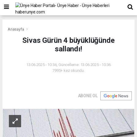
Anasayfa
Sivas Gürün 4 büyüklüğünde
sallandı!
13.06.2025 - 10:36, Güncelleme: 13.06.2025 - 10:36
7995+ kez okundu.
ABONE OL