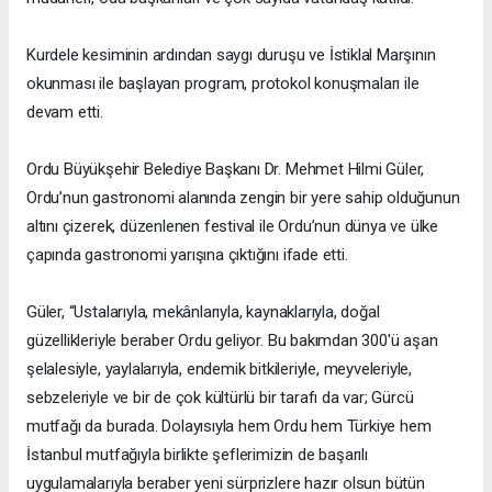
Kurdele kesiminin ardından saygı duruşu ve İstiklal Marşının
okunması ile başlayan program, protokol konuşmaları ile
devam etti.
Ordu Büyükşehir Belediye Başkanı Dr. Mehmet Hilmi Güler,
Ordu’nun gastronomi alanında zengin bir yere sahip olduğunun
altını çizerek, düzenlenen festival ile Ordu’nun dünya ve ülke
çapında gastronomi yarışına çıktığını ifade etti.
Güler, “Ustalarıyla, mekânlarıyla, kaynaklarıyla, doğal
güzellikleriyle beraber Ordu geliyor. Bu bakımdan 300'ü aşan
şelalesiyle, yaylalarıyla, endemik bitkileriyle, meyveleriyle,
sebzeleriyle ve bir de çok kültürlü bir tarafı da var; Gürcü
mutfağı da burada. Dolayısıyla hem Ordu hem Türkiye hem
İstanbul mutfağıyla birlikte şeflerimizin de başarılı
uygulamalarıyla beraber yeni sürprizlere hazır olsun bütün