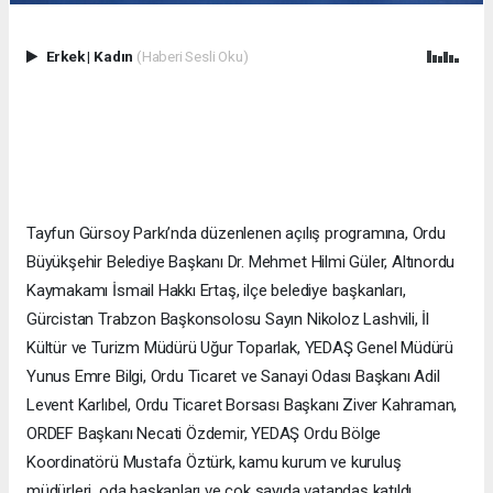
Erkek
|
Kadın
(Haberi Sesli Oku)
Tayfun Gürsoy Parkı’nda düzenlenen açılış programına, Ordu
Büyükşehir Belediye Başkanı Dr. Mehmet Hilmi Güler, Altınordu
Kaymakamı İsmail Hakkı Ertaş, ilçe belediye başkanları,
Gürcistan Trabzon Başkonsolosu Sayın Nikoloz Lashvili, İl
Kültür ve Turizm Müdürü Uğur Toparlak, YEDAŞ Genel Müdürü
Yunus Emre Bilgi, Ordu Ticaret ve Sanayi Odası Başkanı Adil
Levent Karlıbel, Ordu Ticaret Borsası Başkanı Ziver Kahraman,
ORDEF Başkanı Necati Özdemir, YEDAŞ Ordu Bölge
Koordinatörü Mustafa Öztürk, kamu kurum ve kuruluş
müdürleri, oda başkanları ve çok sayıda vatandaş katıldı.