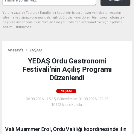
Yorum yazarak Topluluk Kuralları’nı kabul etmiş bulunuyor ve haberunye.com
sitesine yaptığınız yorumunuzla ilgili doğrudan veya dolaylı tüm sorumluluğu tek
başınıza üstleniyorsunuz. Yazılan tüm yorumlardan site yönetimi hiçbir şekilde
sorumlu tutulamaz.
Anasayfa
YAŞAM
YEDAŞ Ordu Gastronomi
Festivali’nin Açılış Programı
Düzenlendi
YAŞAM
06.08.2026 - 15:35, Güncelleme: 01.08.2026 - 22:22
10112 kez okundu.
Vali Muammer Erol, Ordu Valiliği koordinesinde ilin