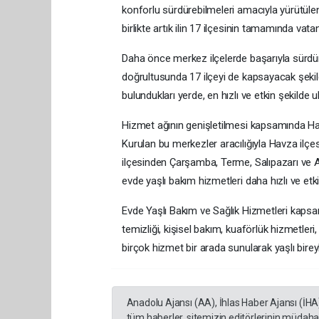
konforlu sürdürebilmeleri amacıyla yürütülen
birlikte artık ilin 17 ilçesinin tamamında vatan
Daha önce merkez ilçelerde başarıyla sürdürü
doğrultusunda 17 ilçeyi de kapsayacak şekild
bulundukları yerde, en hızlı ve etkin şekilde u
Hizmet ağının genişletilmesi kapsamında Ha
Kurulan bu merkezler aracılığıyla Havza ilç
ilçesinden Çarşamba, Terme, Salıpazarı ve A
evde yaşlı bakım hizmetleri daha hızlı ve etki
Evde Yaşlı Bakım ve Sağlık Hizmetleri kapsa
temizliği, kişisel bakım, kuaförlük hizmetler
birçok hizmet bir arada sunularak yaşlı bireyl
Anadolu Ajansı (AA), İhlas Haber Ajansı (İHA
tüm haberler, sitemizin editörlerinin müdaha