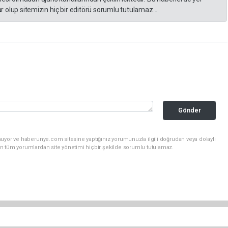
 olup sitemizin hiç bir editörü sorumlu tutulamaz...
Gönder
nuyor ve haberunye.com sitesine yaptığınız yorumunuzla ilgili doğrudan veya dolaylı
n tüm yorumlardan site yönetimi hiçbir şekilde sorumlu tutulamaz.