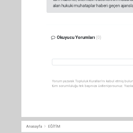
alan hukuki muhataplar haberi geçen ajanslar
Okuyucu Yorumları
(0)
Yorum yazarak Topluluk Kuralları’nı kabul etmiş bulu
tüm sorumluluğu tek başınıza üstleniyorsunuz. Yazıla
Anasayfa
EĞİTİM