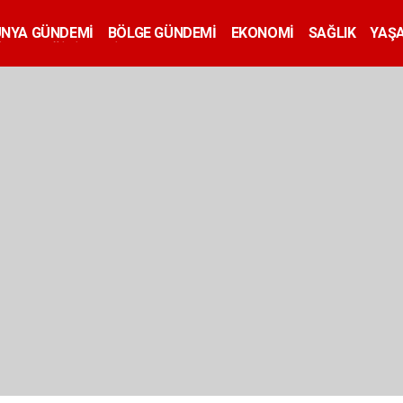
ÜNYA GÜNDEMİ
BÖLGE GÜNDEMİ
EKONOMİ
SAĞLIK
YAŞ
İLAN
EĞİTİM
SİYASET