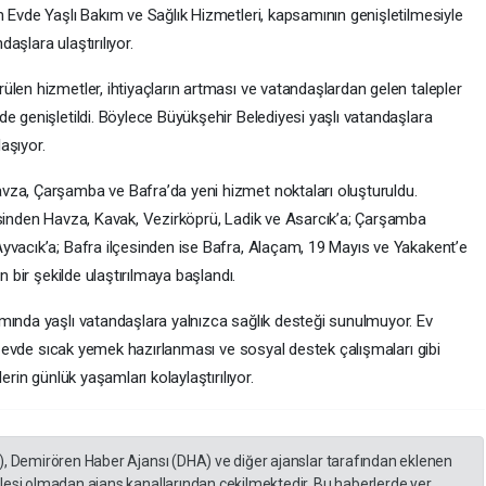
 Evde Yaşlı Bakım ve Sağlık Hizmetleri, kapsamının genişletilmesiyle
daşlara ulaştırılıyor.
len hizmetler, ihtiyaçların artması ve vatandaşlardan gelen talepler
e genişletildi. Böylece Büyükşehir Belediyesi yaşlı vatandaşlara
laşıyor.
vza, Çarşamba ve Bafra’da yeni hizmet noktaları oluşturuldu.
esinden Havza, Kavak, Vezirköprü, Ladik ve Asarcık’a; Çarşamba
yvacık’a; Bafra ilçesinden ise Bafra, Alaçam, 19 Mayıs ve Yakakent’e
n bir şekilde ulaştırılmaya başlandı.
mında yaşlı vatandaşlara yalnızca sağlık desteği sunulmuyor. Ev
i, evde sıcak yemek hazırlanması ve sosyal destek çalışmaları gibi
erin günlük yaşamları kolaylaştırılıyor.
), Demirören Haber Ajansı (DHA) ve diğer ajanslar tarafından eklenen
lesi olmadan ajans kanallarından çekilmektedir. Bu haberlerde yer