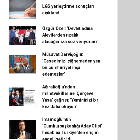
LGS yerleştirme sonuçları
açıklandı
Özgür Özel: ‘Devlet adına
Alevilerden rızalık
alacağımıza söz veriyorum’
Müsavat Dervişoğlu:
‘Cesedimizi çiğnemeden yeni
bir cumhuriyet inşa
edemezler’
Ağıralioğlu'ndan
milletvekillerine ‘Çerçeve
Yasa’ çağrısı: ‘Yemininizi bir
kez daha okuyun’
İmamoğlu'nun
‘Cumhurbaşkanlığı Aday Ofisi’
hesabına Türkiye'den erişim
engeli getirildi