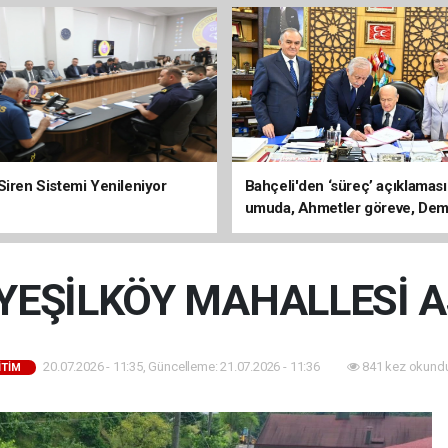
Siren Sistemi Yenileniyor
Bahçeli'den ‘süreç’ açıklaması
umuda, Ahmetler göreve, Dem
evine dönmeli’
YEŞİLKÖY MAHALLESİ A
20.07.2026 - 11:35, Güncelleme: 21.07.2026 - 11:36
841 kez okundu
İTİM