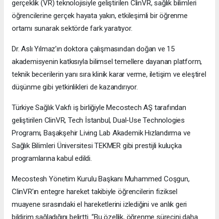
gerçeklik (VR) teknolojisiyle geliştirilen ClinVR, sağlık bilimleri
öğrencilerine gerçek hayata yakın, etkileşimli bir öğrenme
ortamı sunarak sektörde fark yaratıyor.
Dr. Aslı Yılmaz’ın doktora çalışmasından doğan ve 15
akademisyenin katkısıyla bilimsel temellere dayanan platform,
teknik becerilerin yanı sıra klinik karar verme, iletişim ve eleştirel
düşünme gibi yetkinlikleri de kazandırıyor.
Türkiye Sağlık Vakfı iş birliğiyle Mecostech AŞ tarafından
geliştirilen ClinVR, Tech İstanbul, Dual-Use Technologies
Programı, Başakşehir Living Lab Akademik Hızlandırma ve
Sağlık Bilimleri Üniversitesi TEKMER gibi prestijli kuluçka
programlarına kabul edildi.
Mecostesh Yönetim Kurulu Başkanı Muhammed Coşgun,
ClinVR’ın entegre hareket takibiyle öğrencilerin fiziksel
muayene sırasındaki el hareketlerini izlediğini ve anlık geri
bildirim sağladığını belirtti. “Bu özellik, öğrenme sürecini daha