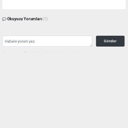
Okuyucu Yorumları
(0)
Gönder
Yorum yazarak Topluluk Kuralları’nı kabul etmiş bulunuyor ve haberunye.com
sitesine yaptığınız yorumunuzla ilgili doğrudan veya dolaylı tüm sorumluluğu tek
başınıza üstleniyorsunuz. Yazılan tüm yorumlardan site yönetimi hiçbir şekilde
sorumlu tutulamaz.
haber paketi
haber scripti
haber yazılımı
Tüm hakları saklı tutulmaktadır.Copyright 2026©
Haber Yazılımı:
Web Aksiyon ®