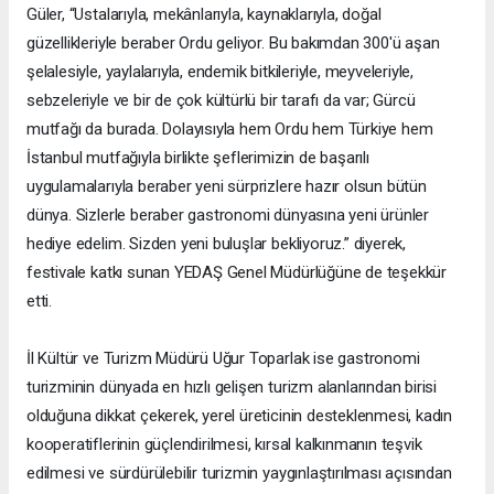
Güler, “Ustalarıyla, mekânlarıyla, kaynaklarıyla, doğal
güzellikleriyle beraber Ordu geliyor. Bu bakımdan 300'ü aşan
şelalesiyle, yaylalarıyla, endemik bitkileriyle, meyveleriyle,
sebzeleriyle ve bir de çok kültürlü bir tarafı da var; Gürcü
mutfağı da burada. Dolayısıyla hem Ordu hem Türkiye hem
İstanbul mutfağıyla birlikte şeflerimizin de başarılı
uygulamalarıyla beraber yeni sürprizlere hazır olsun bütün
dünya. Sizlerle beraber gastronomi dünyasına yeni ürünler
hediye edelim. Sizden yeni buluşlar bekliyoruz.” diyerek,
festivale katkı sunan YEDAŞ Genel Müdürlüğüne de teşekkür
etti.
İl Kültür ve Turizm Müdürü Uğur Toparlak ise gastronomi
turizminin dünyada en hızlı gelişen turizm alanlarından birisi
olduğuna dikkat çekerek, yerel üreticinin desteklenmesi, kadın
kooperatiflerinin güçlendirilmesi, kırsal kalkınmanın teşvik
edilmesi ve sürdürülebilir turizmin yaygınlaştırılması açısından