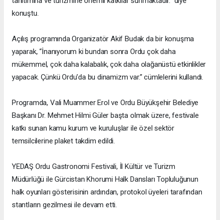
tanıtımına ve turizmine önemli katkılar sunmaktadır.” diye
konuştu.
Açılış programında Organizatör Akif Budak da bir konuşma
yaparak, “İnanıyorum ki bundan sonra Ordu çok daha
mükemmel, çok daha kalabalık, çok daha olağanüstü etkinlikler
yapacak. Çünkü Ordu'da bu dinamizm var.” cümlelerini kullandı.
Programda, Vali Muammer Erol ve Ordu Büyükşehir Belediye
Başkanı Dr. Mehmet Hilmi Güler başta olmak üzere, festivale
katkı sunan kamu kurum ve kuruluşlar ile özel sektör
temsilcilerine plaket takdim edildi.
YEDAŞ Ordu Gastronomi Festivali, İl Kültür ve Turizm
Müdürlüğü ile Gürcistan Khorumi Halk Dansları Topluluğunun
halk oyunları gösterisinin ardından, protokol üyeleri tarafından
stantların gezilmesi ile devam etti.