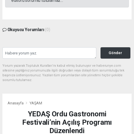
editörü sorumlu tutulamaz...
Okuyucu Yorumları
(0)
Gönder
Yorum yazarak Topluluk Kuralları’nı kabul etmiş bulunuyor ve haberunye.com
sitesine yaptığınız yorumunuzla ilgili doğrudan veya dolaylı tüm sorumluluğu tek
başınıza üstleniyorsunuz. Yazılan tüm yorumlardan site yönetimi hiçbir şekilde
sorumlu tutulamaz.
Anasayfa
YAŞAM
YEDAŞ Ordu Gastronomi
Festivali’nin Açılış Programı
Düzenlendi