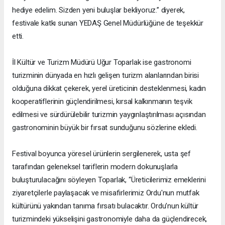
hediye edelim. Sizden yeni buluşlar bekliyoruz.” diyerek,
festivale katkı sunan YEDAŞ Genel Müdürlüğüne de teşekkür
etti.
İl Kültür ve Turizm Müdürü Uğur Toparlak ise gastronomi
turizminin dünyada en hızlı gelişen turizm alanlarından birisi
olduğuna dikkat çekerek, yerel üreticinin desteklenmesi, kadın
kooperatiflerinin güçlendirilmesi, kırsal kalkınmanın teşvik
edilmesi ve sürdürülebilir turizmin yaygınlaştırılması açısından
gastronominin büyük bir fırsat sunduğunu sözlerine ekledi.
Festival boyunca yöresel ürünlerin sergilenerek, usta şef
tarafından geleneksel tariflerin modern dokunuşlarla
buluşturulacağını söyleyen Toparlak, “Üreticilerimiz emeklerini
ziyaretçilerle paylaşacak ve misafirlerimiz Ordu'nun mutfak
kültürünü yakından tanıma fırsatı bulacaktır. Ordu’nun kültür
turizmindeki yükselişini gastronomiyle daha da güçlendirecek,