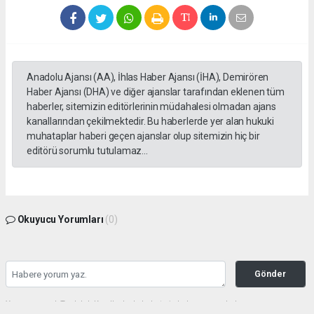
Anadolu Ajansı (AA), İhlas Haber Ajansı (İHA), Demirören
Haber Ajansı (DHA) ve diğer ajanslar tarafından eklenen tüm
haberler, sitemizin editörlerinin müdahalesi olmadan ajans
kanallarından çekilmektedir. Bu haberlerde yer alan hukuki
muhataplar haberi geçen ajanslar olup sitemizin hiç bir
editörü sorumlu tutulamaz...
Okuyucu Yorumları
(0)
Gönder
Yorum yazarak Topluluk Kuralları’nı kabul etmiş bulunuyor ve haberunye.com