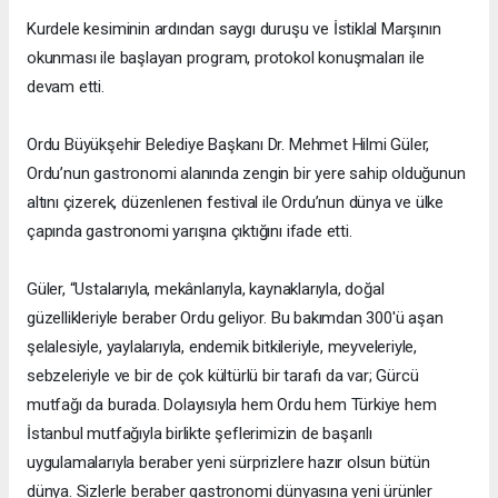
Kurdele kesiminin ardından saygı duruşu ve İstiklal Marşının
okunması ile başlayan program, protokol konuşmaları ile
devam etti.
Ordu Büyükşehir Belediye Başkanı Dr. Mehmet Hilmi Güler,
Ordu’nun gastronomi alanında zengin bir yere sahip olduğunun
altını çizerek, düzenlenen festival ile Ordu’nun dünya ve ülke
çapında gastronomi yarışına çıktığını ifade etti.
Güler, “Ustalarıyla, mekânlarıyla, kaynaklarıyla, doğal
güzellikleriyle beraber Ordu geliyor. Bu bakımdan 300'ü aşan
şelalesiyle, yaylalarıyla, endemik bitkileriyle, meyveleriyle,
sebzeleriyle ve bir de çok kültürlü bir tarafı da var; Gürcü
mutfağı da burada. Dolayısıyla hem Ordu hem Türkiye hem
İstanbul mutfağıyla birlikte şeflerimizin de başarılı
uygulamalarıyla beraber yeni sürprizlere hazır olsun bütün
dünya. Sizlerle beraber gastronomi dünyasına yeni ürünler