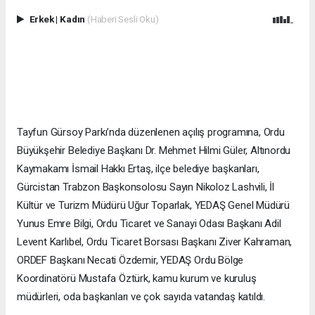
Erkek
|
Kadın
(Haberi Sesli Oku)
Tayfun Gürsoy Parkı’nda düzenlenen açılış programına, Ordu
Büyükşehir Belediye Başkanı Dr. Mehmet Hilmi Güler, Altınordu
Kaymakamı İsmail Hakkı Ertaş, ilçe belediye başkanları,
Gürcistan Trabzon Başkonsolosu Sayın Nikoloz Lashvili, İl
Kültür ve Turizm Müdürü Uğur Toparlak, YEDAŞ Genel Müdürü
Yunus Emre Bilgi, Ordu Ticaret ve Sanayi Odası Başkanı Adil
Levent Karlıbel, Ordu Ticaret Borsası Başkanı Ziver Kahraman,
ORDEF Başkanı Necati Özdemir, YEDAŞ Ordu Bölge
Koordinatörü Mustafa Öztürk, kamu kurum ve kuruluş
müdürleri, oda başkanları ve çok sayıda vatandaş katıldı.