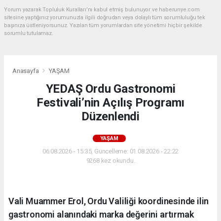
Yorum yazarak Topluluk Kuralları’nı kabul etmiş bulunuyor ve haberunye.com
sitesine yaptığınız yorumunuzla ilgili doğrudan veya dolaylı tüm sorumluluğu tek
başınıza üstleniyorsunuz. Yazılan tüm yorumlardan site yönetimi hiçbir şekilde
sorumlu tutulamaz.
Anasayfa
YAŞAM
YEDAŞ Ordu Gastronomi
Festivali’nin Açılış Programı
Düzenlendi
YAŞAM
06.08.2026 - 15:35, Güncelleme: 01.08.2026 - 22:22
9268 kez okundu.
Vali Muammer Erol, Ordu Valiliği koordinesinde ilin
gastronomi alanındaki marka değerini artırmak