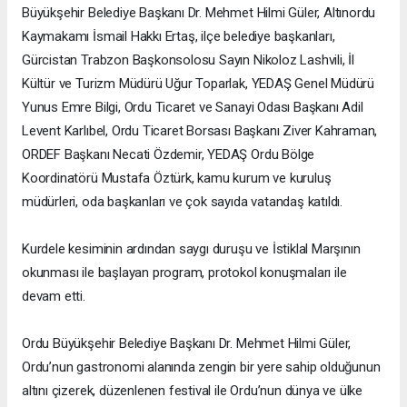
Büyükşehir Belediye Başkanı Dr. Mehmet Hilmi Güler, Altınordu
Kaymakamı İsmail Hakkı Ertaş, ilçe belediye başkanları,
Gürcistan Trabzon Başkonsolosu Sayın Nikoloz Lashvili, İl
Kültür ve Turizm Müdürü Uğur Toparlak, YEDAŞ Genel Müdürü
Yunus Emre Bilgi, Ordu Ticaret ve Sanayi Odası Başkanı Adil
Levent Karlıbel, Ordu Ticaret Borsası Başkanı Ziver Kahraman,
ORDEF Başkanı Necati Özdemir, YEDAŞ Ordu Bölge
Koordinatörü Mustafa Öztürk, kamu kurum ve kuruluş
müdürleri, oda başkanları ve çok sayıda vatandaş katıldı.
Kurdele kesiminin ardından saygı duruşu ve İstiklal Marşının
okunması ile başlayan program, protokol konuşmaları ile
devam etti.
Ordu Büyükşehir Belediye Başkanı Dr. Mehmet Hilmi Güler,
Ordu’nun gastronomi alanında zengin bir yere sahip olduğunun
altını çizerek, düzenlenen festival ile Ordu’nun dünya ve ülke