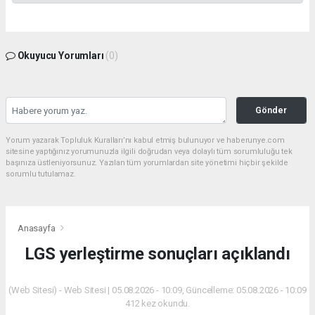
Okuyucu Yorumları
(0)
Gönder
Yorum yazarak Topluluk Kuralları’nı kabul etmiş bulunuyor ve haberunye.com
sitesine yaptığınız yorumunuzla ilgili doğrudan veya dolaylı tüm sorumluluğu tek
başınıza üstleniyorsunuz. Yazılan tüm yorumlardan site yönetimi hiçbir şekilde
sorumlu tutulamaz.
Anasayfa
LGS yerleştirme sonuçları açıklandı
(Web Sitesi) - Web Sitesi | 05.08.2026 - 10:09, Güncelleme: 05.08.2026 - 10:09
412 kez okundu.