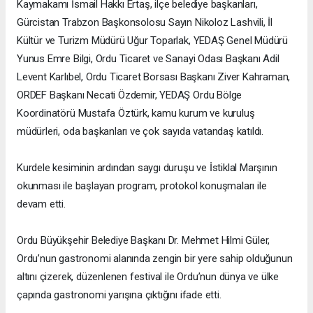
Kaymakamı İsmail Hakkı Ertaş, ilçe belediye başkanları,
Gürcistan Trabzon Başkonsolosu Sayın Nikoloz Lashvili, İl
Kültür ve Turizm Müdürü Uğur Toparlak, YEDAŞ Genel Müdürü
Yunus Emre Bilgi, Ordu Ticaret ve Sanayi Odası Başkanı Adil
Levent Karlıbel, Ordu Ticaret Borsası Başkanı Ziver Kahraman,
ORDEF Başkanı Necati Özdemir, YEDAŞ Ordu Bölge
Koordinatörü Mustafa Öztürk, kamu kurum ve kuruluş
müdürleri, oda başkanları ve çok sayıda vatandaş katıldı.
Kurdele kesiminin ardından saygı duruşu ve İstiklal Marşının
okunması ile başlayan program, protokol konuşmaları ile
devam etti.
Ordu Büyükşehir Belediye Başkanı Dr. Mehmet Hilmi Güler,
Ordu’nun gastronomi alanında zengin bir yere sahip olduğunun
altını çizerek, düzenlenen festival ile Ordu’nun dünya ve ülke
çapında gastronomi yarışına çıktığını ifade etti.