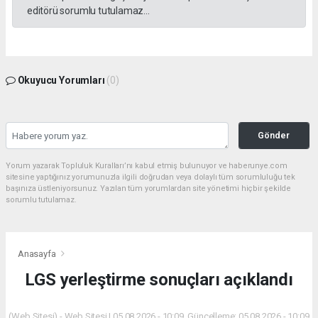
editörü sorumlu tutulamaz...
Okuyucu Yorumları
(0)
Gönder
Yorum yazarak Topluluk Kuralları’nı kabul etmiş bulunuyor ve haberunye.com
sitesine yaptığınız yorumunuzla ilgili doğrudan veya dolaylı tüm sorumluluğu tek
başınıza üstleniyorsunuz. Yazılan tüm yorumlardan site yönetimi hiçbir şekilde
sorumlu tutulamaz.
Anasayfa
LGS yerleştirme sonuçları açıklandı
(Web Sitesi) - Web Sitesi | 05.08.2026 - 10:09, Güncelleme: 05.08.2026 - 10:09