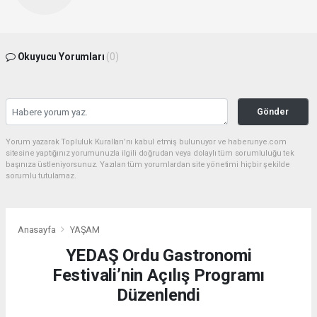
Okuyucu Yorumları
(0)
Gönder
Yorum yazarak Topluluk Kuralları’nı kabul etmiş bulunuyor ve haberunye.com
sitesine yaptığınız yorumunuzla ilgili doğrudan veya dolaylı tüm sorumluluğu tek
başınıza üstleniyorsunuz. Yazılan tüm yorumlardan site yönetimi hiçbir şekilde
sorumlu tutulamaz.
Anasayfa
YAŞAM
YEDAŞ Ordu Gastronomi
Festivali’nin Açılış Programı
Düzenlendi