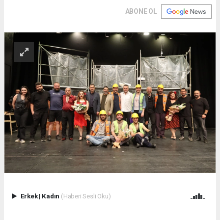
ABONE OL
Erkek
|
Kadın
(Haberi Sesli Oku)