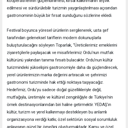
kooperatiflerinin güçlendirilmesi, kırsal kalkınmanın teşvik
edilmesi ve sürdürülebilir turizmin yaygınlaştırılması açısından
gastronominin büyük bir fırsat sunduğunu sözlerine ekledi.
Festival boyunca yöresel ürünlerin sergilenerek, usta şef
tarafından geleneksel tariflerin modern dokunuşlarla
buluşturulacağını söyleyen Toparlak, “Üreticilerimiz emeklerini
ziyaretçilerle paylaşacak ve misafirlerimiz Ordu'nun mutfak
kültürünü yakından tanıma fırsatı bulacaktır. Ordu’nun kültür
turizmindeki yükselişini gastronomiyle daha da güçlendirecek,
yerel ürünlerimizin marka değerini artıracak ve şehrimizi
gastronomi turizminde hak ettiği noktaya taşıyacağız.
Hedefimiz; Ordu'yu sadece doğal güzellikleriyle değil,
mutfağıyla, üretimiyle ve kültürel zenginliğiyle de Türkiye'nin
örnek destinasyonlarından biri haline getirmektir. YEDAŞ'ın
kültür, turizm ve yerel kalkınmayı destekleyen bu anlamlı
organizasyona verdiği katkı; özel sektörün sosyal sorumluluk
anlayışının güzel bir örneğini oluşturmaktadır. Kamu ve özel