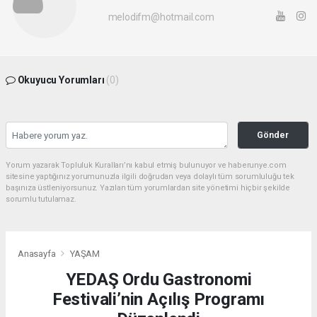
melodifm@hotmail.com
Okuyucu Yorumları
(0)
Gönder
Yorum yazarak Topluluk Kuralları’nı kabul etmiş bulunuyor ve haberunye.com
sitesine yaptığınız yorumunuzla ilgili doğrudan veya dolaylı tüm sorumluluğu tek
başınıza üstleniyorsunuz. Yazılan tüm yorumlardan site yönetimi hiçbir şekilde
sorumlu tutulamaz.
Anasayfa
YAŞAM
YEDAŞ Ordu Gastronomi
Festivali’nin Açılış Programı