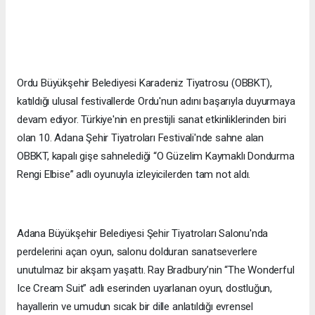
Ordu Büyükşehir Belediyesi Karadeniz Tiyatrosu (OBBKT),
katıldığı ulusal festivallerde Ordu'nun adını başarıyla duyurmaya
devam ediyor. Türkiye'nin en prestijli sanat etkinliklerinden biri
olan 10. Adana Şehir Tiyatroları Festivali'nde sahne alan
OBBKT, kapalı gişe sahnelediği “O Güzelim Kaymaklı Dondurma
Rengi Elbise” adlı oyunuyla izleyicilerden tam not aldı.
Adana Büyükşehir Belediyesi Şehir Tiyatroları Salonu'nda
perdelerini açan oyun, salonu dolduran sanatseverlere
unutulmaz bir akşam yaşattı. Ray Bradbury’nin “The Wonderful
Ice Cream Suit” adlı eserinden uyarlanan oyun, dostluğun,
hayallerin ve umudun sıcak bir dille anlatıldığı evrensel