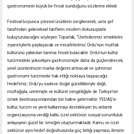
gastronominin büyük bir fırsat sunduğunu sözlerine ekledi.
Festival boyunca yöresel ürünlerin sergilenerek, usta şef
tarafından geleneksel tariflerin modern dokunuşlarla
buluşturulacağını söyleyen Toparlak, “Üreticilerimiz emeklerini
ziyaretçilerle paylaşacak ve misafirlerimiz Ordu'nun mutfak
kültürünü yakından tanıma fırsatı bulacaktır. Ordu’nun kültür
turizmindeki yükselişini gastronomiyle daha da güçlendirecek,
yerel ürünlerimizin marka değerini artıracak ve şehrimizi
gastronomi turizminde hak ettiği noktaya taşıyacağız.
Hedefimiz; Ordu'yu sadece doğal güzellikleriyle değil,
mutfağıyla, üretimiyle ve kültürel zenginliğiyle de Türkiye'nin
örnek destinasyonlarından biri haline getirmektir. YEDAŞ'ın
kültür, turizm ve yerel kalkınmayı destekleyen bu anlamlı
organizasyona verdiği katkı; özel sektörün sosyal sorumluluk
anlayışının güzel bir örneğini oluşturmaktadır. Kamu ve özel
sektörün aynı hedef doğrultusunda güç birliği yapması, ilimizin