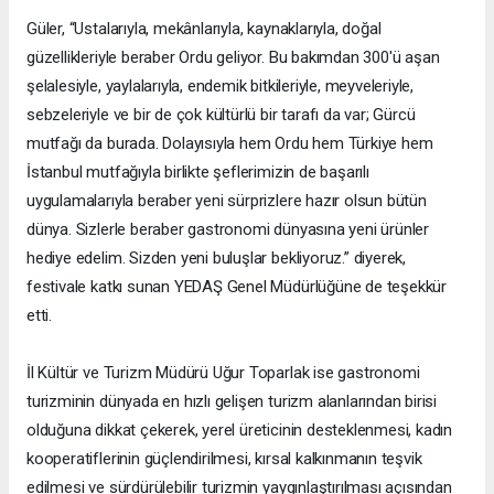
Güler, “Ustalarıyla, mekânlarıyla, kaynaklarıyla, doğal
güzellikleriyle beraber Ordu geliyor. Bu bakımdan 300'ü aşan
şelalesiyle, yaylalarıyla, endemik bitkileriyle, meyveleriyle,
sebzeleriyle ve bir de çok kültürlü bir tarafı da var; Gürcü
mutfağı da burada. Dolayısıyla hem Ordu hem Türkiye hem
İstanbul mutfağıyla birlikte şeflerimizin de başarılı
uygulamalarıyla beraber yeni sürprizlere hazır olsun bütün
dünya. Sizlerle beraber gastronomi dünyasına yeni ürünler
hediye edelim. Sizden yeni buluşlar bekliyoruz.” diyerek,
festivale katkı sunan YEDAŞ Genel Müdürlüğüne de teşekkür
etti.
İl Kültür ve Turizm Müdürü Uğur Toparlak ise gastronomi
turizminin dünyada en hızlı gelişen turizm alanlarından birisi
olduğuna dikkat çekerek, yerel üreticinin desteklenmesi, kadın
kooperatiflerinin güçlendirilmesi, kırsal kalkınmanın teşvik
edilmesi ve sürdürülebilir turizmin yaygınlaştırılması açısından