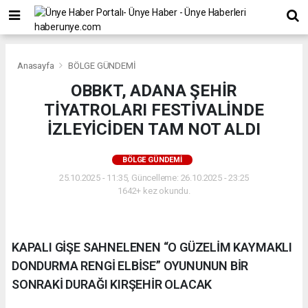
Anasayfa
BÖLGE GÜNDEMİ
OBBKT, ADANA ŞEHİR
TİYATROLARI FESTİVALİNDE
İZLEYİCİDEN TAM NOT ALDI
BÖLGE GÜNDEMİ
25.10.2025 - 11:35, Güncelleme: 26.10.2025 - 23:25
1642+ kez okundu.
KAPALI GİŞE SAHNELENEN “O GÜZELİM KAYMAKLI
DONDURMA RENGİ ELBİSE” OYUNUNUN BİR
SONRAKİ DURAĞI KIRŞEHİR OLACAK