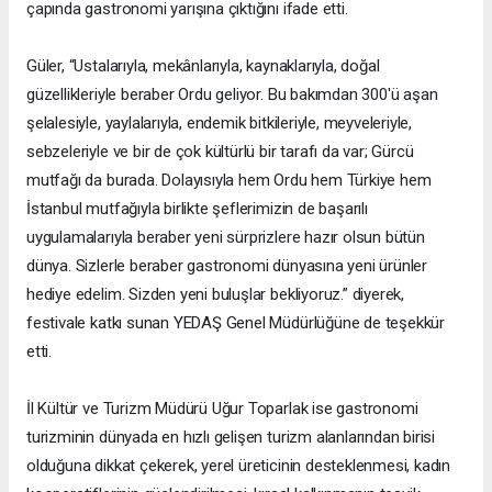
çapında gastronomi yarışına çıktığını ifade etti.
Güler, “Ustalarıyla, mekânlarıyla, kaynaklarıyla, doğal
güzellikleriyle beraber Ordu geliyor. Bu bakımdan 300'ü aşan
şelalesiyle, yaylalarıyla, endemik bitkileriyle, meyveleriyle,
sebzeleriyle ve bir de çok kültürlü bir tarafı da var; Gürcü
mutfağı da burada. Dolayısıyla hem Ordu hem Türkiye hem
İstanbul mutfağıyla birlikte şeflerimizin de başarılı
uygulamalarıyla beraber yeni sürprizlere hazır olsun bütün
dünya. Sizlerle beraber gastronomi dünyasına yeni ürünler
hediye edelim. Sizden yeni buluşlar bekliyoruz.” diyerek,
festivale katkı sunan YEDAŞ Genel Müdürlüğüne de teşekkür
etti.
İl Kültür ve Turizm Müdürü Uğur Toparlak ise gastronomi
turizminin dünyada en hızlı gelişen turizm alanlarından birisi
olduğuna dikkat çekerek, yerel üreticinin desteklenmesi, kadın