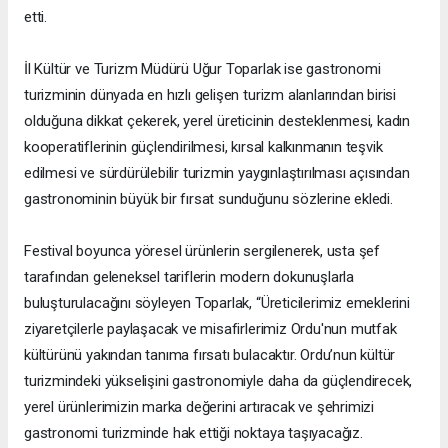
etti.
İl Kültür ve Turizm Müdürü Uğur Toparlak ise gastronomi
turizminin dünyada en hızlı gelişen turizm alanlarından birisi
olduğuna dikkat çekerek, yerel üreticinin desteklenmesi, kadın
kooperatiflerinin güçlendirilmesi, kırsal kalkınmanın teşvik
edilmesi ve sürdürülebilir turizmin yaygınlaştırılması açısından
gastronominin büyük bir fırsat sunduğunu sözlerine ekledi.
Festival boyunca yöresel ürünlerin sergilenerek, usta şef
tarafından geleneksel tariflerin modern dokunuşlarla
buluşturulacağını söyleyen Toparlak, “Üreticilerimiz emeklerini
ziyaretçilerle paylaşacak ve misafirlerimiz Ordu'nun mutfak
kültürünü yakından tanıma fırsatı bulacaktır. Ordu’nun kültür
turizmindeki yükselişini gastronomiyle daha da güçlendirecek,
yerel ürünlerimizin marka değerini artıracak ve şehrimizi
gastronomi turizminde hak ettiği noktaya taşıyacağız.