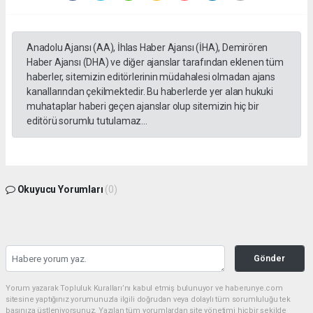
Anadolu Ajansı (AA), İhlas Haber Ajansı (İHA), Demirören
Haber Ajansı (DHA) ve diğer ajanslar tarafından eklenen tüm
haberler, sitemizin editörlerinin müdahalesi olmadan ajans
kanallarından çekilmektedir. Bu haberlerde yer alan hukuki
muhataplar haberi geçen ajanslar olup sitemizin hiç bir
editörü sorumlu tutulamaz...
Okuyucu Yorumları
(0)
Gönder
Yorum yazarak Topluluk Kuralları’nı kabul etmiş bulunuyor ve haberunye.com
sitesine yaptığınız yorumunuzla ilgili doğrudan veya dolaylı tüm sorumluluğu tek
başınıza üstleniyorsunuz. Yazılan tüm yorumlardan site yönetimi hiçbir şekilde