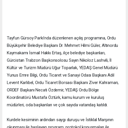
Tayfun Gürsoy Parkı’nda düzenlenen açılış programına, Ordu
Büyükşehir Belediye Başkanı Dr. Mehmet Hilmi Güler, Altınordu
Kaymakamı İsmail Hakkı Ertaş, ilçe belediye başkanları,
Gürcistan Trabzon Başkonsolosu Sayın Nikoloz Lashvili, İl
Kültür ve Turizm Müdürü Uğur Toparlak, YEDAŞ Genel Müdürü
Yunus Emre Bilgi, Ordu Ticaret ve Sanayi Odası Başkanı Adil
Levent Karlıbel, Ordu Ticaret Borsası Başkanı Ziver Kahraman,
ORDEF Başkanı Necati Özdemir, YEDAŞ Ordu Bölge
Koordinatörü Mustafa Öztürk, kamu kurum ve kuruluş
müdürleri, oda başkanları ve çok sayıda vatandaş katıldı.
Kurdele kesiminin ardından saygı duruşu ve İstiklal Marşının
okunması ile başlayan program, protokol konuşmaları ile