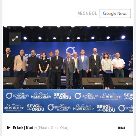
ABONE OL
Erkek
|
Kadın
(Haberi Sesli Oku)