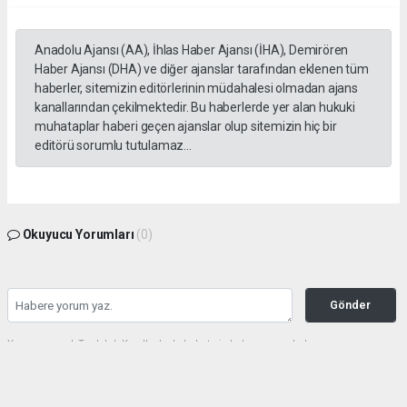
Anadolu Ajansı (AA), İhlas Haber Ajansı (İHA), Demirören
Haber Ajansı (DHA) ve diğer ajanslar tarafından eklenen tüm
haberler, sitemizin editörlerinin müdahalesi olmadan ajans
kanallarından çekilmektedir. Bu haberlerde yer alan hukuki
muhataplar haberi geçen ajanslar olup sitemizin hiç bir
editörü sorumlu tutulamaz...
Okuyucu Yorumları
(0)
Gönder
Yorum yazarak Topluluk Kuralları’nı kabul etmiş bulunuyor ve haberunye.com
sitesine yaptığınız yorumunuzla ilgili doğrudan veya dolaylı tüm sorumluluğu tek
başınıza üstleniyorsunuz. Yazılan tüm yorumlardan site yönetimi hiçbir şekilde
sorumlu tutulamaz.