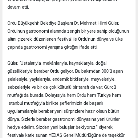
devam etti.
Ordu Büyükşehir Belediye Başkanı Dr. Mehmet Hilmi Güler,
Ordu’nun gastronomi alanında zengin bir yere sahip olduğunun
altını çizerek, düzenlenen festival ile Ordu’nun dünya ve ülke
çapında gastronomi yarışına çıktığını ifade etti.
Güler, “Ustalarıyla, mekânlarıyla, kaynaklarıyla, doğal
güzellikleriyle beraber Ordu geliyor. Bu bakımdan 300'ü aşan
şelalesiyle, yaylalarıyla, endemik bitkileriyle, meyveleriyle,
sebzeleriyle ve bir de çok kültürlü bir tarafı da var; Gürcü
mutfağı da burada. Dolayısıyla hem Ordu hem Türkiye hem
İstanbul mutfağıyla birlikte şeflerimizin de başarılı
uygulamalarıyla beraber yeni sürprizlere hazır olsun bütün
dünya. Sizlerle beraber gastronomi dünyasına yeni ürünler
hediye edelim. Sizden yeni buluşlar bekliyoruz.” diyerek,
festivale katkı sunan YEDAŞ Genel Müdürlüğüne de teşekkür