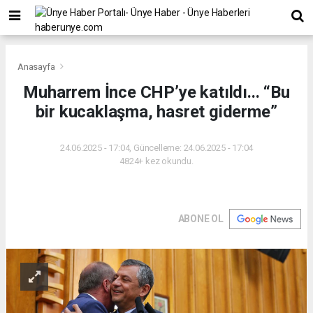
Anasayfa
Muharrem İnce CHP’ye katıldı... “Bu
bir kucaklaşma, hasret giderme”
24.06.2025 - 17:04, Güncelleme: 24.06.2025 - 17:04
4824+ kez okundu.
ABONE OL