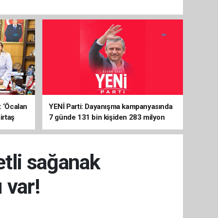
: ‘Öcalan
YENİ Parti: Dayanışma kampanyasında
irtaş
7 günde 131 bin kişiden 283 milyon
liralık destek
etli sağanak
 var!