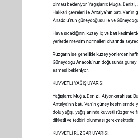
olması bekleniyor. Yağışların; Muğla, Denizli, 
Hakkari çevreleri ile Antalya'nın batı, Van'ın
Anadolu'nun güneydoğusu ile ve Güneydoğu 
Hava sıcaklığının, kuzey, iç ve batı kesimler
yerlerde mevsim normalleri civarında seyred
Rüzgarın ise genellikle kuzey yönlerden hafif
Güneydoğu Anadolu'nun doğusunda güney yönl
esmesi bekleniyor.
KUVVETLİ YAĞIŞ UYARISI:
Yağışların; Muğla, Denizli, Afyonkarahisar, Burd
Antalya’nın batı, Van’ın güney kesimlerinde ye
dolu yağışı, yağış anında kuvvetli rüzgar ve 
dikkatli ve tedbirli olunması gerekmektedir.
KUVVETLİ RÜZGAR UYARISI: