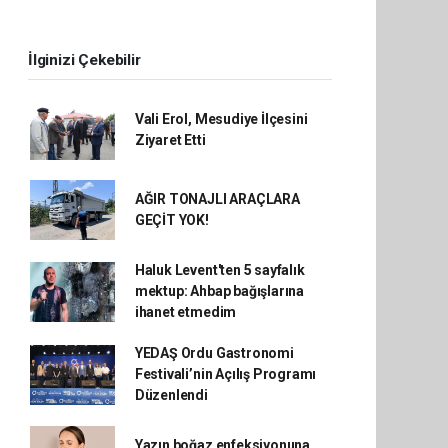
İlginizi Çekebilir
Vali Erol, Mesudiye İlçesini
Ziyaret Etti
AĞIR TONAJLI ARAÇLARA
GEÇİT YOK!
Haluk Levent'ten 5 sayfalık
mektup: Ahbap bağışlarına
ihanet etmedim
YEDAŞ Ordu Gastronomi
Festivali’nin Açılış Programı
Düzenlendi
Yazın boğaz enfeksiyonuna