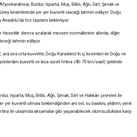
Afyonkarahisar, Burdur, Isparta, Muş, Bitlis, Ağrı, Siirt, Şırnak ve
 güney kesimlerinde yer yer kuvvetli olacağı tahmin ediliyor. Doğu
Anadolu'da toz taşınımı bekleniyor.
de hissedilir derece azalarak mevsim normallerinin altında, diğer
eceği tahmin ediliyor.
, ara sıra orta kuvvette, Doğu Karadeniz'in iç kesimleri ile Doğu ve
erden kuvvetli ve kısa süreli fırtına (40-70 km/saat) şeklinde
ur, Isparta, Muş, Bitlis, Ağrı, Şırnak, Siirt ve Hakkari çevreleri ile
r yer kuvvetli olması beklendiğinden ani sel, su baskını, yıldırım, yerel
fırtına ile ulaşımda aksamalar gibi yaşanabilecek olumsuzluklara karşı