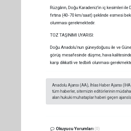
Rüzgârın, Doğu Karadeniz'in iç kesimleri il
fırtına (40-70 km/saat) şeklinde esmesi bekl
olunması gerekmektedir.
TOZ TAŞINIMI UYARISI:
Doğu Anadolu'nun güneydoğusu ile ve Güney
görüş mesafesinde düşme, hava kalitesinde
karşı dikkatli ve tedbirli olunması gerekmekte
Anadolu Ajansı (AA), İhlas Haber Ajansı (İHA
tüm haberler, sitemizin editörlerinin müdaha
alan hukuki muhataplar haberi geçen ajanslar
Okuyucu Yorumları
(0)