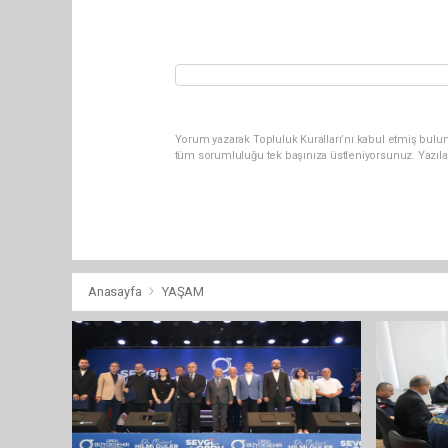
Yorum yazarak Topluluk Kuralları’nı kabul etmiş bulu
tüm sorumluluğu tek başınıza üstleniyorsunuz. Yazıla
Anasayfa
YAŞAM