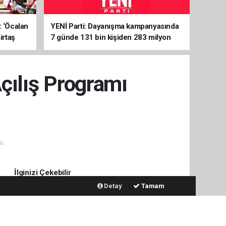
: ‘Öcalan
YENİ Parti: Dayanışma kampanyasında
irtaş
7 günde 131 bin kişiden 283 milyon
liralık destek
çılış Programı
u.
İlginizi Çekebilir
Detay
Tamam
AĞIR TONAJLI ARAÇLARA
GEÇİT YOK!