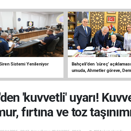
Siren Sistemi Yenileniyor
Bahçeli'den ‘süreç’ açıklaması
umuda, Ahmetler göreve, Dem
evine dönmeli’
'den 'kuvvetli' uyarı! Kuvv
ur, fırtına ve toz taşınımı