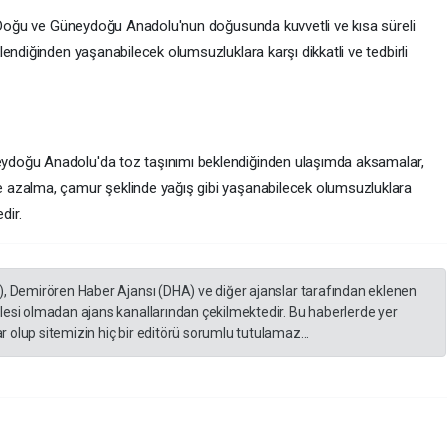
e Doğu ve Güneydoğu Anadolu'nun doğusunda kuvvetli ve kısa süreli
endiğinden yaşanabilecek olumsuzluklara karşı dikkatli ve tedbirli
doğu Anadolu'da toz taşınımı beklendiğinden ulaşımda aksamalar,
 azalma, çamur şeklinde yağış gibi yaşanabilecek olumsuzluklara
dir.
), Demirören Haber Ajansı (DHA) ve diğer ajanslar tarafından eklenen
lesi olmadan ajans kanallarından çekilmektedir. Bu haberlerde yer
 olup sitemizin hiç bir editörü sorumlu tutulamaz...