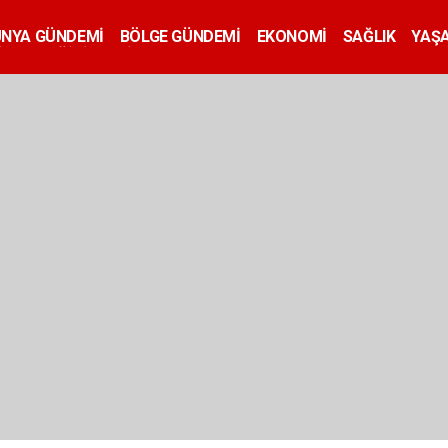
ÜNYA GÜNDEMİ
BÖLGE GÜNDEMİ
EKONOMİ
SAĞLIK
YAŞ
İLAN
EĞİTİM
SİYASET