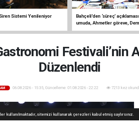
Siren Sistemi Yenileniyor
Bahçeli'den ‘süreç’ açıklaması
umuda, Ahmetler göreve, Dem
evine dönmeli’
stronomi Festivali’nin A
Düzenlendi
06.08.2026 - 15:35, Güncelleme: 01.08.2026 - 22:22
7213 kez okund
ŞAM
er kullanılmaktadır, sitemizi kullanarak çerezleri kabul etmiş saylırsınız.