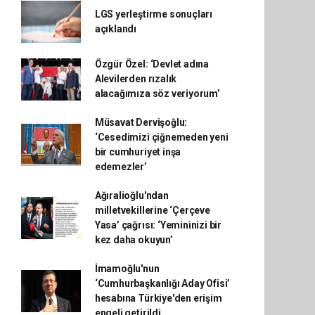
LGS yerleştirme sonuçları
açıklandı
Özgür Özel: ‘Devlet adına
Alevilerden rızalık
alacağımıza söz veriyorum’
Müsavat Dervişoğlu:
‘Cesedimizi çiğnemeden yeni
bir cumhuriyet inşa
edemezler’
Ağıralioğlu'ndan
milletvekillerine ‘Çerçeve
Yasa’ çağrısı: ‘Yemininizi bir
kez daha okuyun’
İmamoğlu'nun
‘Cumhurbaşkanlığı Aday Ofisi’
hesabına Türkiye'den erişim
engeli getirildi