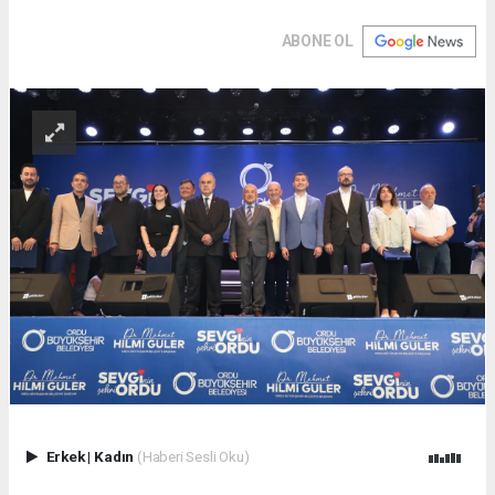
ABONE OL
Erkek
|
Kadın
(Haberi Sesli Oku)