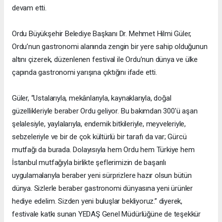
devam etti.
Ordu Büyükşehir Belediye Başkanı Dr. Mehmet Hilmi Güler,
Ordu’nun gastronomi alanında zengin bir yere sahip olduğunun
altını çizerek, düzenlenen festival ile Ordu’nun dünya ve ülke
çapında gastronomi yarışına çıktığını ifade etti.
Güler, “Ustalarıyla, mekânlarıyla, kaynaklarıyla, doğal
güzellikleriyle beraber Ordu geliyor. Bu bakımdan 300'ü aşan
şelalesiyle, yaylalarıyla, endemik bitkileriyle, meyveleriyle,
sebzeleriyle ve bir de çok kültürlü bir tarafı da var; Gürcü
mutfağı da burada. Dolayısıyla hem Ordu hem Türkiye hem
İstanbul mutfağıyla birlikte şeflerimizin de başarılı
uygulamalarıyla beraber yeni sürprizlere hazır olsun bütün
dünya. Sizlerle beraber gastronomi dünyasına yeni ürünler
hediye edelim. Sizden yeni buluşlar bekliyoruz.” diyerek,
festivale katkı sunan YEDAŞ Genel Müdürlüğüne de teşekkür