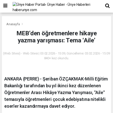
Anasayfa
MEB’den öğretmenlere hikaye
yazma yarışması: Tema ‘Aile’
(Web Sitesi) - Web Sitesi | 03.02.2026 - 15:09, Güncelleme: 03.02.2026 - 15:09
840+ kez okundu.
ANKARA (PERRE) - Şeriban ÖZÇAKMAK-Milli Eğitim
Bakanlığı tarafından bu yıl ikinci kez düzenlenen
Öğretmenler Arası Hikâye Yazma Yarışması, "Aile"
temasıyla öğretmenleri çocuk edebiyatına nitelikli
eserler kazandırmaya davet ediyor.