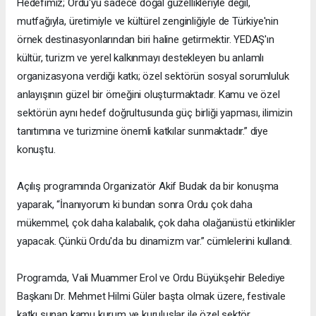
Hedefimiz; Ordu'yu sadece doğal güzellikleriyle değil,
mutfağıyla, üretimiyle ve kültürel zenginliğiyle de Türkiye'nin
örnek destinasyonlarından biri haline getirmektir. YEDAŞ'ın
kültür, turizm ve yerel kalkınmayı destekleyen bu anlamlı
organizasyona verdiği katkı; özel sektörün sosyal sorumluluk
anlayışının güzel bir örneğini oluşturmaktadır. Kamu ve özel
sektörün aynı hedef doğrultusunda güç birliği yapması, ilimizin
tanıtımına ve turizmine önemli katkılar sunmaktadır.” diye
konuştu.
Açılış programında Organizatör Akif Budak da bir konuşma
yaparak, “İnanıyorum ki bundan sonra Ordu çok daha
mükemmel, çok daha kalabalık, çok daha olağanüstü etkinlikler
yapacak. Çünkü Ordu'da bu dinamizm var.” cümlelerini kullandı.
Programda, Vali Muammer Erol ve Ordu Büyükşehir Belediye
Başkanı Dr. Mehmet Hilmi Güler başta olmak üzere, festivale
katkı sunan kamu kurum ve kuruluşlar ile özel sektör