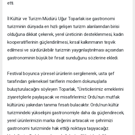
etti.
İl Kültür ve Turizm Müdürü Uğur Toparlak ise gastronomi
turizminin dünyada en hızlı gelişen turizm alanlarından birisi
olduğuna dikkat çekerek, yerel üreticinin desteklenmesi, kadın
kooperatiflerinin güçlendirilmesi, kırsal kalkınmanın teşvik
edilmesi ve sürdürülebilir turizmin yaygınlaştırılması açısından
gastronominin büyük bir fırsat sunduğunu sözlerine ekledi.
Festival boyunca yöresel ürünlerin sergilenerek, usta şef
tarafından geleneksel tariflerin modern dokunuşlarla
buluşturulacağını söyleyen Toparlak, “Üreticilerimiz emeklerini
ziyaretçilerle paylaşacak ve misafirlerimiz Ordu'nun mutfak
kültürünü yakından tanıma fırsatı bulacaktır. Ordu’nun kültür
turizmindeki yükselişini gastronomiyle daha da güçlendirecek,
yerel ürünlerimizin marka değerini artıracak ve şehrimizi
gastronomi turizminde hak ettiği noktaya taşıyacağız.