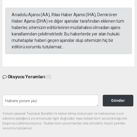
Anadolu Ajansı (AA), İhlas Haber Ajansı (İHA), Demirören
Haber Ajansı (DHA) ve diğer ajanslar tarafından eklenen tüm
haberler, sitemizin editörlerinin müdahalesi olmadan ajans
kanallarından çekilmektedir. Bu haberlerde yer alan hukuki
muhataplar haberi geçen ajanslar olup sitemizin hiç bir
editörü sorumlu tutulamaz...
Okuyucu Yorumları
(0)
Gönder
Yorum yazarak Topluluk Kuralları’nı kabul etmiş bulunuyor ve haberunye.com
sitesine yaptığınız yorumunuzla ilgili doğrudan veya dolaylı tüm sorumluluğu tek
başınıza üstleniyorsunuz. Yazılan tüm yorumlardan site yönetimi hiçbir şekilde
sorumlu tutulamaz.