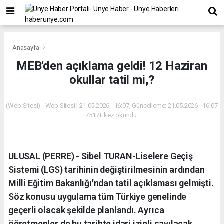
Anasayfa
MEB'den açıklama geldi! 12 Haziran
okullar tatil mi,?
(Web Sitesi) - Web Sitesi | 21.05.2026 - 16:07, Güncelleme: 21.05.2026 - 16:07
7517+ kez okundu.
ULUSAL (PERRE) - Sibel TURAN-Liselere Geçiş
Sistemi (LGS) tarihinin değiştirilmesinin ardından
Milli Eğitim Bakanlığı'ndan tatil açıklaması gelmişti.
Söz konusu uygulama tüm Türkiye genelinde
geçerli olacak şekilde planlandı. Ayrıca
öğretmenler de bu tarihte idari izinli sayılacak.