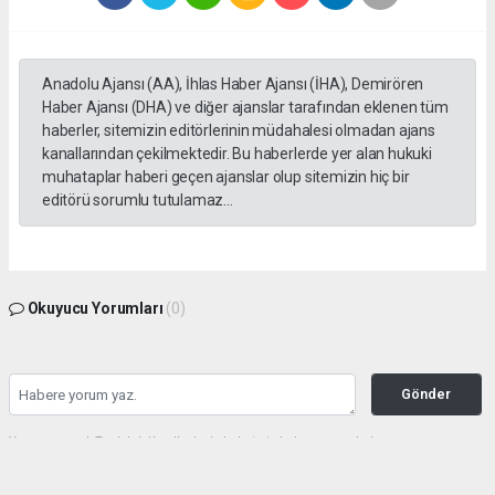
Anadolu Ajansı (AA), İhlas Haber Ajansı (İHA), Demirören
Haber Ajansı (DHA) ve diğer ajanslar tarafından eklenen tüm
haberler, sitemizin editörlerinin müdahalesi olmadan ajans
kanallarından çekilmektedir. Bu haberlerde yer alan hukuki
muhataplar haberi geçen ajanslar olup sitemizin hiç bir
editörü sorumlu tutulamaz...
Okuyucu Yorumları
(0)
Gönder
Yorum yazarak Topluluk Kuralları’nı kabul etmiş bulunuyor ve haberunye.com
sitesine yaptığınız yorumunuzla ilgili doğrudan veya dolaylı tüm sorumluluğu tek
başınıza üstleniyorsunuz. Yazılan tüm yorumlardan site yönetimi hiçbir şekilde
sorumlu tutulamaz.