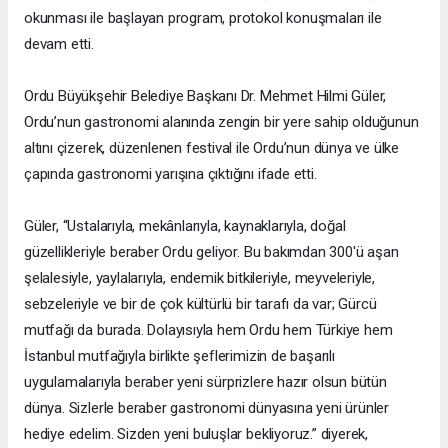
okunması ile başlayan program, protokol konuşmaları ile
devam etti.
Ordu Büyükşehir Belediye Başkanı Dr. Mehmet Hilmi Güler,
Ordu’nun gastronomi alanında zengin bir yere sahip olduğunun
altını çizerek, düzenlenen festival ile Ordu’nun dünya ve ülke
çapında gastronomi yarışına çıktığını ifade etti.
Güler, “Ustalarıyla, mekânlarıyla, kaynaklarıyla, doğal
güzellikleriyle beraber Ordu geliyor. Bu bakımdan 300'ü aşan
şelalesiyle, yaylalarıyla, endemik bitkileriyle, meyveleriyle,
sebzeleriyle ve bir de çok kültürlü bir tarafı da var; Gürcü
mutfağı da burada. Dolayısıyla hem Ordu hem Türkiye hem
İstanbul mutfağıyla birlikte şeflerimizin de başarılı
uygulamalarıyla beraber yeni sürprizlere hazır olsun bütün
dünya. Sizlerle beraber gastronomi dünyasına yeni ürünler
hediye edelim. Sizden yeni buluşlar bekliyoruz.” diyerek,