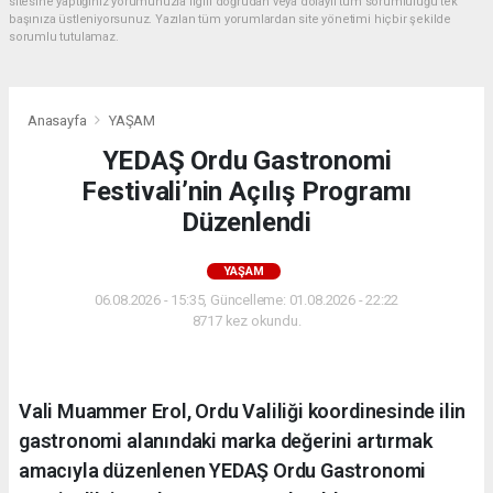
sitesine yaptığınız yorumunuzla ilgili doğrudan veya dolaylı tüm sorumluluğu tek
başınıza üstleniyorsunuz. Yazılan tüm yorumlardan site yönetimi hiçbir şekilde
sorumlu tutulamaz.
Anasayfa
YAŞAM
YEDAŞ Ordu Gastronomi
Festivali’nin Açılış Programı
Düzenlendi
YAŞAM
06.08.2026 - 15:35, Güncelleme: 01.08.2026 - 22:22
8717 kez okundu.
Vali Muammer Erol, Ordu Valiliği koordinesinde ilin
gastronomi alanındaki marka değerini artırmak
amacıyla düzenlenen YEDAŞ Ordu Gastronomi