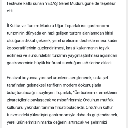
festivale katkı sunan YEDAŞ Genel Müdürlüğüne de teşekkür
etti.
İl Kültür ve Turizm Müdürü Uğur Toparlak ise gastronomi
turizminin dünyada en hızlı gelişen turizm alanlarından birisi
olduğuna dikkat çekerek, yerel üreticinin desteklenmesi, kadın
kooperatiflerinin güçlendirilmesi, kırsal kalkınmanın teşvik
edilmesi ve sürdürülebilir turizmin yaygınlaştırılması açısından
gastronominin büyük bir fırsat sunduğunu sözlerine ekledi.
Festival boyunca yöresel ürünlerin sergilenerek, usta şef
tarafından geleneksel tariflerin modern dokunuşlarla
buluşturulacağını söyleyen Toparlak, “Üreticilerimiz emeklerini
ziyaretçilerle paylaşacak ve misafirlerimiz Ordu'nun mutfak
kültürünü yakından tanıma fırsatı bulacaktır. Ordu’nun kültür
turizmindeki yükselişini gastronomiyle daha da güçlendirecek,
yerel ürünlerimizin marka değerini artıracak ve şehrimizi