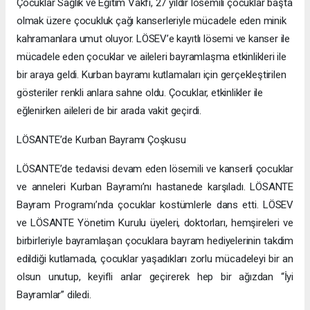
Çocuklar Sağlık ve Eğitim Vakfı, 27 yıldır lösemili çocuklar başta
olmak üzere çocukluk çağı kanserleriyle mücadele eden minik
kahramanlara umut oluyor. LÖSEV’e kayıtlı lösemi ve kanser ile
mücadele eden çocuklar ve aileleri bayramlaşma etkinlikleri ile
bir araya geldi. Kurban bayramı kutlamaları için gerçekleştirilen
gösteriler renkli anlara sahne oldu. Çocuklar, etkinlikler ile
eğlenirken aileleri de bir arada vakit geçirdi.
LÖSANTE’de Kurban Bayramı Çoşkusu
LÖSANTE’de tedavisi devam eden lösemili ve kanserli çocuklar
ve anneleri Kurban Bayramı’nı hastanede karşıladı. LÖSANTE
Bayram Programı’nda çocuklar kostümlerle dans etti. LÖSEV
ve LÖSANTE Yönetim Kurulu üyeleri, doktorları, hemşireleri ve
birbirleriyle bayramlaşan çocuklara bayram hediyelerinin takdim
edildiği kutlamada, çocuklar yaşadıkları zorlu mücadeleyi bir an
olsun unutup, keyifli anlar geçirerek hep bir ağızdan “İyi
Bayramlar” diledi.