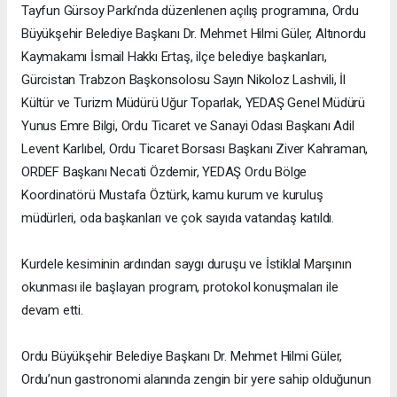
Tayfun Gürsoy Parkı’nda düzenlenen açılış programına, Ordu
Büyükşehir Belediye Başkanı Dr. Mehmet Hilmi Güler, Altınordu
Kaymakamı İsmail Hakkı Ertaş, ilçe belediye başkanları,
Gürcistan Trabzon Başkonsolosu Sayın Nikoloz Lashvili, İl
Kültür ve Turizm Müdürü Uğur Toparlak, YEDAŞ Genel Müdürü
Yunus Emre Bilgi, Ordu Ticaret ve Sanayi Odası Başkanı Adil
Levent Karlıbel, Ordu Ticaret Borsası Başkanı Ziver Kahraman,
ORDEF Başkanı Necati Özdemir, YEDAŞ Ordu Bölge
Koordinatörü Mustafa Öztürk, kamu kurum ve kuruluş
müdürleri, oda başkanları ve çok sayıda vatandaş katıldı.
Kurdele kesiminin ardından saygı duruşu ve İstiklal Marşının
okunması ile başlayan program, protokol konuşmaları ile
devam etti.
Ordu Büyükşehir Belediye Başkanı Dr. Mehmet Hilmi Güler,
Ordu’nun gastronomi alanında zengin bir yere sahip olduğunun