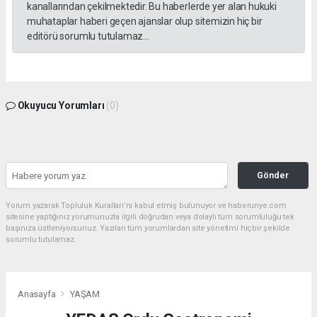
kanallarından çekilmektedir. Bu haberlerde yer alan hukuki
muhataplar haberi geçen ajanslar olup sitemizin hiç bir
editörü sorumlu tutulamaz...
Okuyucu Yorumları
(0)
Gönder
Yorum yazarak Topluluk Kuralları’nı kabul etmiş bulunuyor ve haberunye.com
sitesine yaptığınız yorumunuzla ilgili doğrudan veya dolaylı tüm sorumluluğu tek
başınıza üstleniyorsunuz. Yazılan tüm yorumlardan site yönetimi hiçbir şekilde
sorumlu tutulamaz.
Anasayfa
YAŞAM