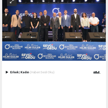
Erkek
|
Kadın
(Haberi Sesli Oku)