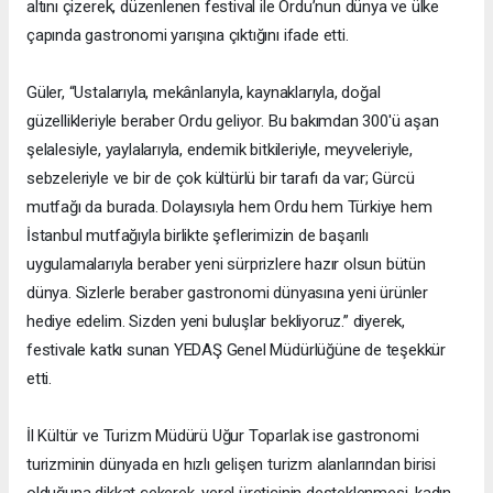
altını çizerek, düzenlenen festival ile Ordu’nun dünya ve ülke
çapında gastronomi yarışına çıktığını ifade etti.
Güler, “Ustalarıyla, mekânlarıyla, kaynaklarıyla, doğal
güzellikleriyle beraber Ordu geliyor. Bu bakımdan 300'ü aşan
şelalesiyle, yaylalarıyla, endemik bitkileriyle, meyveleriyle,
sebzeleriyle ve bir de çok kültürlü bir tarafı da var; Gürcü
mutfağı da burada. Dolayısıyla hem Ordu hem Türkiye hem
İstanbul mutfağıyla birlikte şeflerimizin de başarılı
uygulamalarıyla beraber yeni sürprizlere hazır olsun bütün
dünya. Sizlerle beraber gastronomi dünyasına yeni ürünler
hediye edelim. Sizden yeni buluşlar bekliyoruz.” diyerek,
festivale katkı sunan YEDAŞ Genel Müdürlüğüne de teşekkür
etti.
İl Kültür ve Turizm Müdürü Uğur Toparlak ise gastronomi
turizminin dünyada en hızlı gelişen turizm alanlarından birisi
olduğuna dikkat çekerek, yerel üreticinin desteklenmesi, kadın