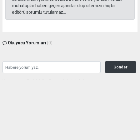
muhataplar haberi geçen ajanslar olup sitemizin hiç bir
editörü sorumlu tutulamaz...
Okuyucu Yorumları
(0)
Gönder
Yorum yazarak Topluluk Kuralları’nı kabul etmiş bulunuyor ve haberunye.com
sitesine yaptığınız yorumunuzla ilgili doğrudan veya dolaylı tüm sorumluluğu tek
başınıza üstleniyorsunuz. Yazılan tüm yorumlardan site yönetimi hiçbir şekilde
sorumlu tutulamaz.
haber paketi
haber scripti
haber yazılımı