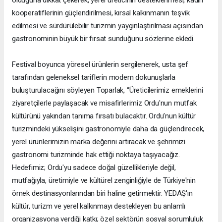
kooperatiflerinin güçlendirilmesi, kırsal kalkınmanın teşvik
edilmesi ve sürdürülebilir turizmin yaygınlaştırılması açısından
gastronominin büyük bir fırsat sunduğunu sözlerine ekledi.
Festival boyunca yöresel ürünlerin sergilenerek, usta şef
tarafından geleneksel tariflerin modern dokunuşlarla
buluşturulacağını söyleyen Toparlak, “Üreticilerimiz emeklerini
ziyaretçilerle paylaşacak ve misafirlerimiz Ordu'nun mutfak
kültürünü yakından tanıma fırsatı bulacaktır. Ordu’nun kültür
turizmindeki yükselişini gastronomiyle daha da güçlendirecek,
yerel ürünlerimizin marka değerini artıracak ve şehrimizi
gastronomi turizminde hak ettiği noktaya taşıyacağız.
Hedefimiz; Ordu'yu sadece doğal güzellikleriyle değil,
mutfağıyla, üretimiyle ve kültürel zenginliğiyle de Türkiye'nin
örnek destinasyonlarından biri haline getirmektir. YEDAŞ'ın
kültür, turizm ve yerel kalkınmayı destekleyen bu anlamlı
organizasyona verdiği katkı; özel sektörün sosyal sorumluluk