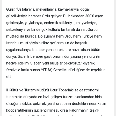
Güler, “Ustalarıyla, mekânlarıyla, kaynaklarıyla, doğal
güzellikleriyle beraber Ordu geliyor. Bu bakımdan 300'ü aşan
şelalesiyle, yaylalarıyla, endemik bitkileriyle, meyveleriyle,
sebzeleriyle ve bir de çok kültürlü bir tarafı da var; Gürcü
mutfağı da burada. Dolayısıyla hem Ordu hem Türkiye hem
İstanbul mutfağıyla birlikte şeflerimizin de başarılı
uygulamalarıyla beraber yeni sürprizlere hazır olsun bütün
dünya. Sizlerle beraber gastronomi dünyasına yeni ürünler
hediye edelim. Sizden yeni buluşlar bekliyoruz.” diyerek,
festivale katkı sunan YEDAŞ Genel Müdürlüğüne de teşekkür
etti.
İl Kültür ve Turizm Müdürü Uğur Toparlak ise gastronomi
turizminin dünyada en hızlı gelişen turizm alanlarından birisi
olduğuna dikkat çekerek, yerel üreticinin desteklenmesi, kadın
kooperatiflerinin güçlendirilmesi, kırsal kalkınmanın teşvik