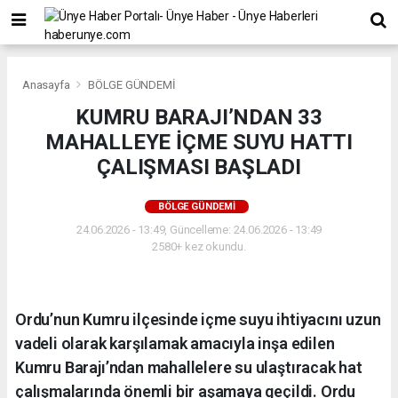
Anasayfa
BÖLGE GÜNDEMİ
KUMRU BARAJI’NDAN 33
MAHALLEYE İÇME SUYU HATTI
ÇALIŞMASI BAŞLADI
BÖLGE GÜNDEMİ
24.06.2026 - 13:49, Güncelleme: 24.06.2026 - 13:49
2580+ kez okundu.
Ordu’nun Kumru ilçesinde içme suyu ihtiyacını uzun
vadeli olarak karşılamak amacıyla inşa edilen
Kumru Barajı’ndan mahallelere su ulaştıracak hat
çalışmalarında önemli bir aşamaya geçildi. Ordu