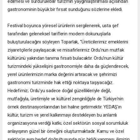
edilmesi ve sürdürülebilir turizmin yaygınlaştırılması açısından
gastronominin büyük bir fırsat sunduğunu sözlerine ekledi.
Festival boyunca yöresel ürünlerin sergilenerek, usta şef
tarafından geleneksel tariflerin modern dokunuşlarla
buluşturulacağını söyleyen Toparlak, “Üreticilerimiz emeklerini
ziyaretçilerle paylaşacak ve misafirlerimiz Ordu'nun mutfak
kültürünü yakından tanıma fırsatı bulacaktır. Ordu’nun kültür
turizmindeki yükselişini gastronomiyle daha da güçlendirecek,
yerel ürünlerimizin marka değerini artıracak ve şehrimizi
gastronomi turizminde hak ettiği noktaya taşıyacağız.
Hedefimiz; Ordu'yu sadece doğal güzellikleriyle değil,
mutfağıyla, üretimiyle ve kültürel zenginliğiyle de Türkiye'nin
örnek destinasyonlarından biri haline getirmektir. YEDAŞ'ın
kültür, turizm ve yerel kalkınmayı destekleyen bu anlamlı
organizasyona verdiği katkı; özel sektörün sosyal sorumluluk
anlayışının güzel bir örneğini oluşturmaktadır. Kamu ve özel
sektörün aynı hedef doğrultusunda güç birliği yapması, ilimizin