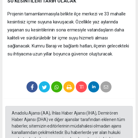
SU KESİNTİLERİ TARİH OLACAK
Projenin tamamlanmasıyla birlikte ilçe merkezi ve 33 mahalle
kesintisiz içme suyuna kavuşacak. Özellikle yaz aylarında
yaşanan su kesintilerinin sona ermesiyle vatandaşların daha
kaliteli ve sürdürülebilir bir içme suyu hizmeti alması
sağlanacak. Kumru Barajı ve bağlantı hatları, ilçenin gelecekteki
su ihtiyacına uzun yıllar boyunca güvence oluşturacak.
Anadolu Ajansı (AA), İhlas Haber Ajansı (İHA), Demirören
Haber Ajansı (DHA) ve diğer ajanslar tarafından eklenen tüm
haberler, sitemizin editörlerinin müdahalesi olmadan ajans
kanallarından çekilmektedir. Bu haberlerde yer alan hukuki