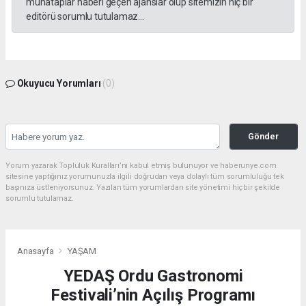
muhataplar haberi geçen ajanslar olup sitemizin hiç bir
editörü sorumlu tutulamaz...
Okuyucu Yorumları
(0)
Gönder
Yorum yazarak Topluluk Kuralları’nı kabul etmiş bulunuyor ve haberunye.com
sitesine yaptığınız yorumunuzla ilgili doğrudan veya dolaylı tüm sorumluluğu tek
başınıza üstleniyorsunuz. Yazılan tüm yorumlardan site yönetimi hiçbir şekilde
sorumlu tutulamaz.
Anasayfa
YAŞAM
YEDAŞ Ordu Gastronomi
Festivali’nin Açılış Programı