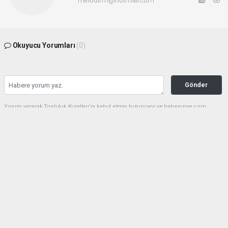
Okuyucu Yorumları
(0)
Gönder
Yorum yazarak Topluluk Kuralları’nı kabul etmiş bulunuyor ve haberunye.com
sitesine yaptığınız yorumunuzla ilgili doğrudan veya dolaylı tüm sorumluluğu tek
başınıza üstleniyorsunuz. Yazılan tüm yorumlardan site yönetimi hiçbir şekilde
sorumlu tutulamaz.
haber paketi
haber scripti
haber yazılımı
Tüm hakları saklı tutulmaktadır.Copyright 2026©
Haber Yazılımı:
Web Aksiyon ®