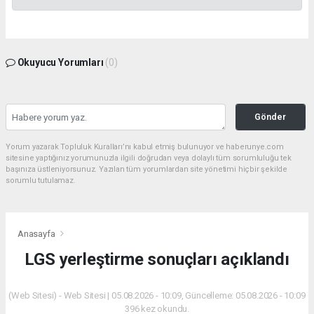
Okuyucu Yorumları
(0)
Gönder
Yorum yazarak Topluluk Kuralları’nı kabul etmiş bulunuyor ve haberunye.com
sitesine yaptığınız yorumunuzla ilgili doğrudan veya dolaylı tüm sorumluluğu tek
başınıza üstleniyorsunuz. Yazılan tüm yorumlardan site yönetimi hiçbir şekilde
sorumlu tutulamaz.
Anasayfa
LGS yerleştirme sonuçları açıklandı
(Web Sitesi) - Web Sitesi | 05.08.2026 - 10:09, Güncelleme: 05.08.2026 - 10:09
396 kez okundu.