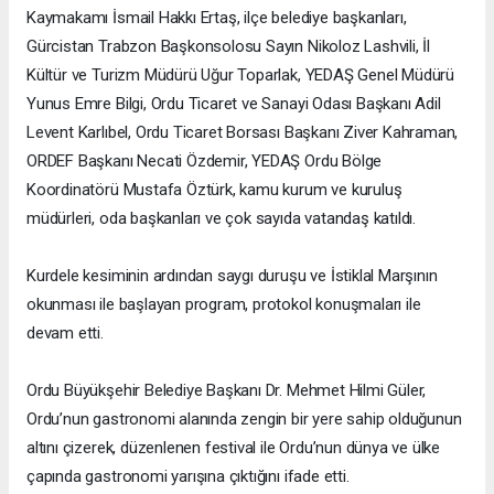
Kaymakamı İsmail Hakkı Ertaş, ilçe belediye başkanları,
Gürcistan Trabzon Başkonsolosu Sayın Nikoloz Lashvili, İl
Kültür ve Turizm Müdürü Uğur Toparlak, YEDAŞ Genel Müdürü
Yunus Emre Bilgi, Ordu Ticaret ve Sanayi Odası Başkanı Adil
Levent Karlıbel, Ordu Ticaret Borsası Başkanı Ziver Kahraman,
ORDEF Başkanı Necati Özdemir, YEDAŞ Ordu Bölge
Koordinatörü Mustafa Öztürk, kamu kurum ve kuruluş
müdürleri, oda başkanları ve çok sayıda vatandaş katıldı.
Kurdele kesiminin ardından saygı duruşu ve İstiklal Marşının
okunması ile başlayan program, protokol konuşmaları ile
devam etti.
Ordu Büyükşehir Belediye Başkanı Dr. Mehmet Hilmi Güler,
Ordu’nun gastronomi alanında zengin bir yere sahip olduğunun
altını çizerek, düzenlenen festival ile Ordu’nun dünya ve ülke
çapında gastronomi yarışına çıktığını ifade etti.