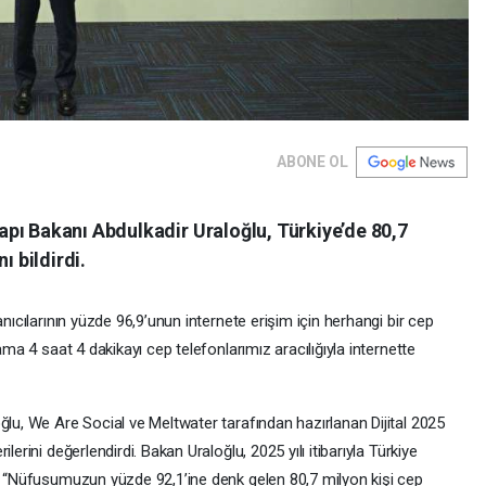
ABONE OL
pı Bakanı Abdulkadir Uraloğlu, Türkiye’de 80,7
ı bildirdi.
anıcılarının yüzde 96,9’unun internete erişim için herhangi bir cep
ama 4 saat 4 dakikayı cep telefonlarımız aracılığıyla internette
ğlu, We Are Social ve Meltwater tarafından hazırlanan Dijital 2025
lerini değerlendirdi. Bakan Uraloğlu, 2025 yılı itibarıyla Türkiye
k, “Nüfusumuzun yüzde 92,1’ine denk gelen 80,7 milyon kişi cep