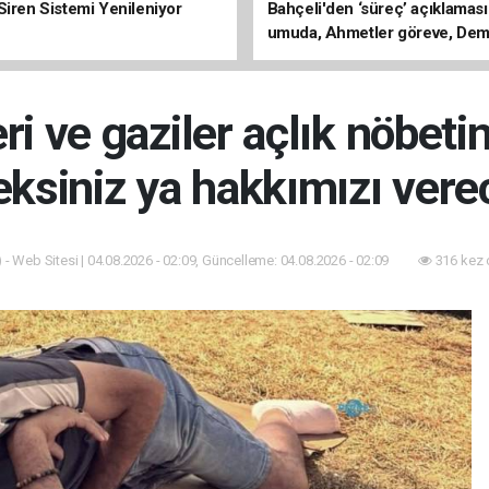
Siren Sistemi Yenileniyor
Bahçeli'den ‘süreç’ açıklaması
umuda, Ahmetler göreve, Dem
evine dönmeli’
eri ve gaziler açlık nöbetin
ksiniz ya hakkımızı vere
 - Web Sitesi | 04.08.2026 - 02:09, Güncelleme: 04.08.2026 - 02:09
316 kez 