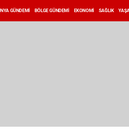
ÜNYA GÜNDEMİ
BÖLGE GÜNDEMİ
EKONOMİ
SAĞLIK
YAŞ
İLAN
EĞİTİM
SİYASET