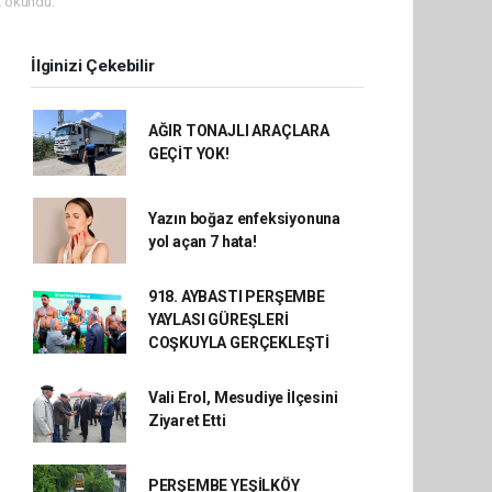
 okundu.
İlginizi Çekebilir
AĞIR TONAJLI ARAÇLARA
GEÇİT YOK!
Yazın boğaz enfeksiyonuna
yol açan 7 hata!
918. AYBASTI PERŞEMBE
YAYLASI GÜREŞLERİ
COŞKUYLA GERÇEKLEŞTİ
Vali Erol, Mesudiye İlçesini
Ziyaret Etti
PERŞEMBE YEŞİLKÖY