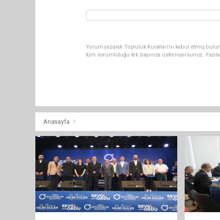
Yorum yazarak Topluluk Kuralları’nı kabul etmiş bulu
tüm sorumluluğu tek başınıza üstleniyorsunuz. Yazıla
Anasayfa