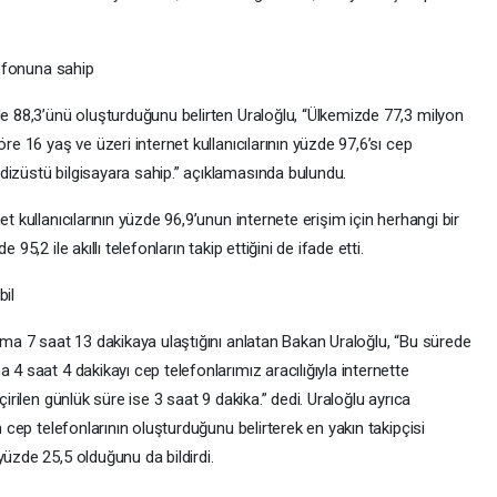
elefonuna sahip
de 88,3’ünü oluşturduğunu belirten Uraloğlu, “Ülkemizde 77,3 milyon
re 16 yaş ve üzeri internet kullanıcılarının yüzde 97,6’sı cep
dizüstü bilgisayara sahip.” açıklamasında bulundu.
t kullanıcılarının yüzde 96,9’unun internete erişim için herhangi bir
95,2 ile akıllı telefonların takip ettiğini de ifade etti.
bil
lama 7 saat 13 dakikaya ulaştığını anlatan Bakan Uraloğlu, “Bu sürede
 4 saat 4 dakikayı cep telefonlarımız aracılığıyla internette
çirilen günlük süre ise 3 saat 9 dakika.” dedi. Uraloğlu ayrıca
n cep telefonlarının oluşturduğunu belirterek en yakın takipçisi
yüzde 25,5 olduğunu da bildirdi.