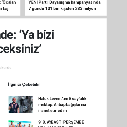
: ‘Öcalan
YENİ Parti: Dayanışma kampanyasında
irtaş
7 günde 131 bin kişiden 283 milyon
liralık destek
de: ‘Ya bizi
ceksiniz’
okundu.
İlginizi Çekebilir
Haluk Levent'ten 5 sayfalık
mektup: Ahbap bağışlarına
ihanet etmedim
918. AYBASTI PERŞEMBE