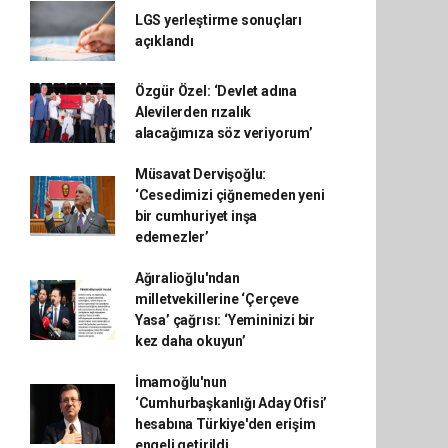
LGS yerleştirme sonuçları
açıklandı
Özgür Özel: ‘Devlet adına
Alevilerden rızalık
alacağımıza söz veriyorum’
Müsavat Dervişoğlu:
‘Cesedimizi çiğnemeden yeni
bir cumhuriyet inşa
edemezler’
Ağıralioğlu'ndan
milletvekillerine ‘Çerçeve
Yasa’ çağrısı: ‘Yemininizi bir
kez daha okuyun’
İmamoğlu'nun
‘Cumhurbaşkanlığı Aday Ofisi’
hesabına Türkiye'den erişim
engeli getirildi