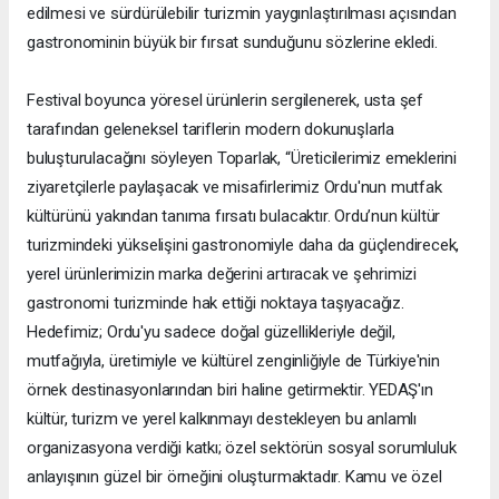
edilmesi ve sürdürülebilir turizmin yaygınlaştırılması açısından
gastronominin büyük bir fırsat sunduğunu sözlerine ekledi.
Festival boyunca yöresel ürünlerin sergilenerek, usta şef
tarafından geleneksel tariflerin modern dokunuşlarla
buluşturulacağını söyleyen Toparlak, “Üreticilerimiz emeklerini
ziyaretçilerle paylaşacak ve misafirlerimiz Ordu'nun mutfak
kültürünü yakından tanıma fırsatı bulacaktır. Ordu’nun kültür
turizmindeki yükselişini gastronomiyle daha da güçlendirecek,
yerel ürünlerimizin marka değerini artıracak ve şehrimizi
gastronomi turizminde hak ettiği noktaya taşıyacağız.
Hedefimiz; Ordu'yu sadece doğal güzellikleriyle değil,
mutfağıyla, üretimiyle ve kültürel zenginliğiyle de Türkiye'nin
örnek destinasyonlarından biri haline getirmektir. YEDAŞ'ın
kültür, turizm ve yerel kalkınmayı destekleyen bu anlamlı
organizasyona verdiği katkı; özel sektörün sosyal sorumluluk
anlayışının güzel bir örneğini oluşturmaktadır. Kamu ve özel