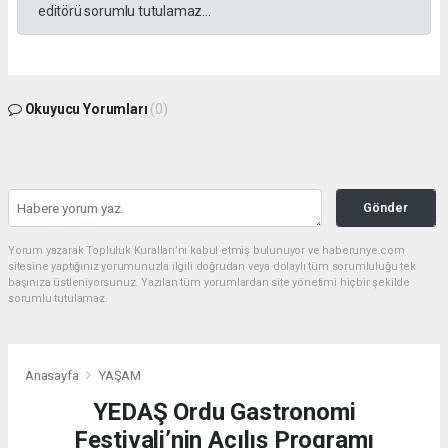
editörü sorumlu tutulamaz...
Okuyucu Yorumları
(0)
Gönder
Yorum yazarak Topluluk Kuralları’nı kabul etmiş bulunuyor ve haberunye.com
sitesine yaptığınız yorumunuzla ilgili doğrudan veya dolaylı tüm sorumluluğu tek
başınıza üstleniyorsunuz. Yazılan tüm yorumlardan site yönetimi hiçbir şekilde
sorumlu tutulamaz.
Anasayfa
YAŞAM
YEDAŞ Ordu Gastronomi
Festivali’nin Açılış Programı