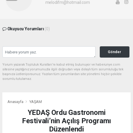
melodifm@hotmail.com
Okuyucu Yorumları
(0)
Gönder
Yorum yazarak Topluluk Kuralları’nı kabul etmiş bulunuyor ve haberunye.com
sitesine yaptığınız yorumunuzla ilgili doğrudan veya dolaylı tüm sorumluluğu tek
başınıza üstleniyorsunuz. Yazılan tüm yorumlardan site yönetimi hiçbir şekilde
sorumlu tutulamaz.
Anasayfa
YAŞAM
YEDAŞ Ordu Gastronomi
Festivali’nin Açılış Programı
Düzenlendi