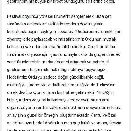
gastronominin büyük bir fırsat sunduğunu sözlerine ekledi.
Festival boyunca yöresel ürünlerin sergilenerek, usta şef
tarafından geleneksel tariflerin modern dokunuşlarla
buluşturulacağını söyleyen Toparlak, “Üreticilerimiz emeklerini
ziyaretçilerle paylaşacak ve misafirlerimiz Ordu'nun mutfak
kültürünü yakından tanıma fırsatı bulacaktır. Ordu’nun kültür
turizmindeki yükselişini gastronomiyle daha da güçlendirecek,
yerel ürünlerimizin marka değerini artıracak ve şehrimizi
gastronomi turizminde hak ettiği noktaya taşıyacağız.
Hedefimiz; Ordu'yu sadece doğal güzellikleriyle değil,
mutfağıyla, üretimiyle ve kültürel zenginliğiyle de Türkiye'nin
örnek destinasyonlarından biri haline getirmektir. YEDAŞ'ın
kültür, turizm ve yerel kalkınmayı destekleyen bu anlamlı
organizasyona verdiği katkı; özel sektörün sosyal sorumluluk
anlayışının güzel bir örneğini oluşturmaktadır. Kamu ve özel
sektörün aynı hedef doğrultusunda güç birliği yapması, ilimizin
tanıtımına ve turizmine önemli katkılar sunmaktadır.” diye