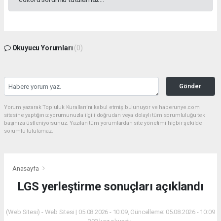
Okuyucu Yorumları
(0)
Gönder
Yorum yazarak Topluluk Kuralları’nı kabul etmiş bulunuyor ve haberunye.com
sitesine yaptığınız yorumunuzla ilgili doğrudan veya dolaylı tüm sorumluluğu tek
başınıza üstleniyorsunuz. Yazılan tüm yorumlardan site yönetimi hiçbir şekilde
sorumlu tutulamaz.
Anasayfa
LGS yerleştirme sonuçları açıklandı
(Web Sitesi) - Web Sitesi | 05.08.2026 - 10:09, Güncelleme: 05.08.2026 - 10:09