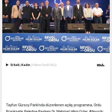
Erkek
|
Kadın
(Haberi Sesli Oku)
Tayfun Gürsoy Parkı’nda düzenlenen açılış programına, Ordu
Büyükşehir Belediye Başkanı Dr. Mehmet Hilmi Güler, Altınordu