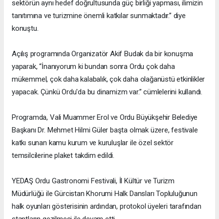
sektörün aynı hedef doğrultusunda güç birliği yapması, ilimizin
tanıtımına ve turizmine önemli katkılar sunmaktadır.” diye
konuştu.
Açılış programında Organizatör Akif Budak da bir konuşma
yaparak, “İnanıyorum ki bundan sonra Ordu çok daha
mükemmel, çok daha kalabalık, çok daha olağanüstü etkinlikler
yapacak. Çünkü Ordu'da bu dinamizm var.” cümlelerini kullandı.
Programda, Vali Muammer Erol ve Ordu Büyükşehir Belediye
Başkanı Dr. Mehmet Hilmi Güler başta olmak üzere, festivale
katkı sunan kamu kurum ve kuruluşlar ile özel sektör
temsilcilerine plaket takdim edildi.
YEDAŞ Ordu Gastronomi Festivali, İl Kültür ve Turizm
Müdürlüğü ile Gürcistan Khorumi Halk Dansları Topluluğunun
halk oyunları gösterisinin ardından, protokol üyeleri tarafından
stantların gezilmesi ile devam etti.