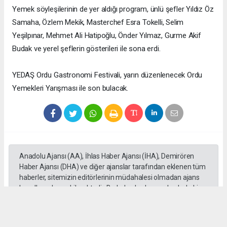
Yemek söyleşilerinin de yer aldığı program, ünlü şefler Yıldız Öz
Samaha, Özlem Mekik, Masterchef Esra Tokelli, Selim
Yeşilpınar, Mehmet Ali Hatipoğlu, Önder Yılmaz, Gurme Akif
Budak ve yerel şeflerin gösterileri ile sona erdi.
YEDAŞ Ordu Gastronomi Festivali, yarın düzenlenecek Ordu
Yemekleri Yarışması ile son bulacak.
Anadolu Ajansı (AA), İhlas Haber Ajansı (İHA), Demirören
Haber Ajansı (DHA) ve diğer ajanslar tarafından eklenen tüm
haberler, sitemizin editörlerinin müdahalesi olmadan ajans
kanallarından çekilmektedir. Bu haberlerde yer alan hukuki
muhataplar haberi geçen ajanslar olup sitemizin hiç bir
editörü sorumlu tutulamaz...