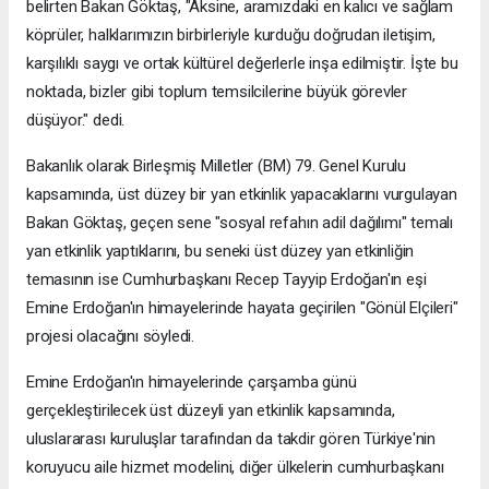
belirten Bakan Göktaş, "Aksine, aramızdaki en kalıcı ve sağlam
köprüler, halklarımızın birbirleriyle kurduğu doğrudan iletişim,
karşılıklı saygı ve ortak kültürel değerlerle inşa edilmiştir. İşte bu
noktada, bizler gibi toplum temsilcilerine büyük görevler
düşüyor." dedi.
Bakanlık olarak Birleşmiş Milletler (BM) 79. Genel Kurulu
kapsamında, üst düzey bir yan etkinlik yapacaklarını vurgulayan
Bakan Göktaş, geçen sene "sosyal refahın adil dağılımı" temalı
yan etkinlik yaptıklarını, bu seneki üst düzey yan etkinliğin
temasının ise Cumhurbaşkanı Recep Tayyip Erdoğan'ın eşi
Emine Erdoğan'ın himayelerinde hayata geçirilen "Gönül Elçileri"
projesi olacağını söyledi.
Emine Erdoğan'ın himayelerinde çarşamba günü
gerçekleştirilecek üst düzeyli yan etkinlik kapsamında,
uluslararası kuruluşlar tarafından da takdir gören Türkiye'nin
koruyucu aile hizmet modelini, diğer ülkelerin cumhurbaşkanı