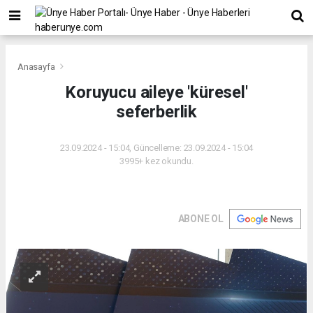
Anasayfa
Koruyucu aileye 'küresel'
seferberlik
23.09.2024 - 15:04, Güncelleme: 23.09.2024 - 15:04
3995+ kez okundu.
ABONE OL