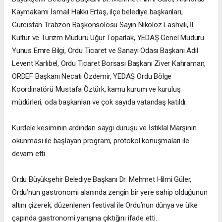
Kaymakamı İsmail Hakkı Ertaş, ilçe belediye başkanları,
Gürcistan Trabzon Başkonsolosu Sayın Nikoloz Lashvili, İl
Kültür ve Turizm Müdürü Uğur Toparlak, YEDAŞ Genel Müdürü
Yunus Emre Bilgi, Ordu Ticaret ve Sanayi Odası Başkanı Adil
Levent Karlıbel, Ordu Ticaret Borsası Başkanı Ziver Kahraman,
ORDEF Başkanı Necati Özdemir, YEDAŞ Ordu Bölge
Koordinatörü Mustafa Öztürk, kamu kurum ve kuruluş
müdürleri, oda başkanları ve çok sayıda vatandaş katıldı.
Kurdele kesiminin ardından saygı duruşu ve İstiklal Marşının
okunması ile başlayan program, protokol konuşmaları ile
devam etti.
Ordu Büyükşehir Belediye Başkanı Dr. Mehmet Hilmi Güler,
Ordu’nun gastronomi alanında zengin bir yere sahip olduğunun
altını çizerek, düzenlenen festival ile Ordu’nun dünya ve ülke
çapında gastronomi yarışına çıktığını ifade etti.