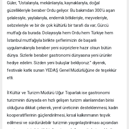
Güler, “Ustalarıyla, mekânlarıyla, kaynaklarıyla, doğal
güzellikleriyle beraber Ordu geliyor. Bu bakımdan 300'ü aşan
şelalesiyle, yaylalarıyla, endemik bitkileriyle, meyveleriyle,
sebzeleriyle ve bir de çok kültürlü bir tarafı da var; Gürcü
mutfağı da burada. Dolayısıyla hem Ordu hem Türkiye hem
İstanbul mutfağıyla birlikte şeflerimizin de başarılı
uygulamalarıyla beraber yeni sürprizlere hazır olsun bütün
dünya. Sizlerle beraber gastronomi dünyasına yeni ürünler
hediye edelim. Sizden yeni buluşlar bekliyoruz.” diyerek,
festivale katkı sunan YEDAŞ Genel Müdürlüğüne de teşekkür
etti.
İl Kültür ve Turizm Müdürü Uğur Toparlak ise gastronomi
turizminin dünyada en hızlı gelişen turizm alanlarından birisi
olduğuna dikkat çekerek, yerel üreticinin desteklenmesi, kadın
kooperatiflerinin güçlendirilmesi, kırsal kalkınmanın teşvik
edilmesi ve sürdürülebilir turizmin yaygınlaştırılması açısından