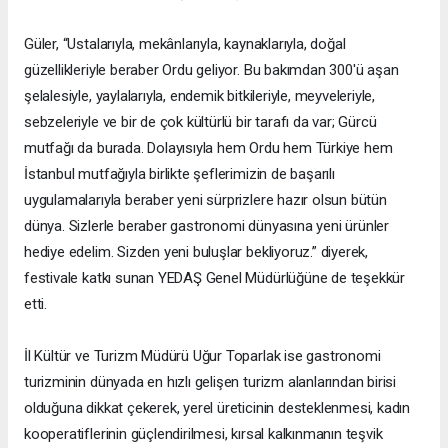
Güler, “Ustalarıyla, mekânlarıyla, kaynaklarıyla, doğal
güzellikleriyle beraber Ordu geliyor. Bu bakımdan 300'ü aşan
şelalesiyle, yaylalarıyla, endemik bitkileriyle, meyveleriyle,
sebzeleriyle ve bir de çok kültürlü bir tarafı da var; Gürcü
mutfağı da burada. Dolayısıyla hem Ordu hem Türkiye hem
İstanbul mutfağıyla birlikte şeflerimizin de başarılı
uygulamalarıyla beraber yeni sürprizlere hazır olsun bütün
dünya. Sizlerle beraber gastronomi dünyasına yeni ürünler
hediye edelim. Sizden yeni buluşlar bekliyoruz.” diyerek,
festivale katkı sunan YEDAŞ Genel Müdürlüğüne de teşekkür
etti.
İl Kültür ve Turizm Müdürü Uğur Toparlak ise gastronomi
turizminin dünyada en hızlı gelişen turizm alanlarından birisi
olduğuna dikkat çekerek, yerel üreticinin desteklenmesi, kadın
kooperatiflerinin güçlendirilmesi, kırsal kalkınmanın teşvik