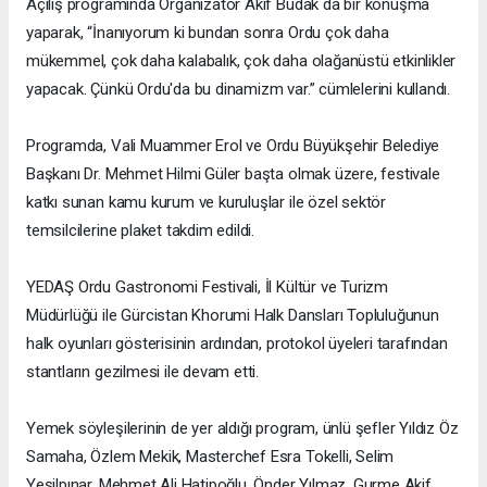
Açılış programında Organizatör Akif Budak da bir konuşma
yaparak, “İnanıyorum ki bundan sonra Ordu çok daha
mükemmel, çok daha kalabalık, çok daha olağanüstü etkinlikler
yapacak. Çünkü Ordu'da bu dinamizm var.” cümlelerini kullandı.
Programda, Vali Muammer Erol ve Ordu Büyükşehir Belediye
Başkanı Dr. Mehmet Hilmi Güler başta olmak üzere, festivale
katkı sunan kamu kurum ve kuruluşlar ile özel sektör
temsilcilerine plaket takdim edildi.
YEDAŞ Ordu Gastronomi Festivali, İl Kültür ve Turizm
Müdürlüğü ile Gürcistan Khorumi Halk Dansları Topluluğunun
halk oyunları gösterisinin ardından, protokol üyeleri tarafından
stantların gezilmesi ile devam etti.
Yemek söyleşilerinin de yer aldığı program, ünlü şefler Yıldız Öz
Samaha, Özlem Mekik, Masterchef Esra Tokelli, Selim
Yeşilpınar, Mehmet Ali Hatipoğlu, Önder Yılmaz, Gurme Akif