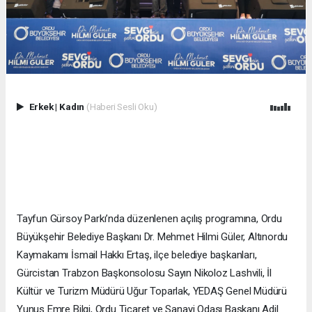
Erkek
|
Kadın
(Haberi Sesli Oku)
Tayfun Gürsoy Parkı’nda düzenlenen açılış programına, Ordu
Büyükşehir Belediye Başkanı Dr. Mehmet Hilmi Güler, Altınordu
Kaymakamı İsmail Hakkı Ertaş, ilçe belediye başkanları,
Gürcistan Trabzon Başkonsolosu Sayın Nikoloz Lashvili, İl
Kültür ve Turizm Müdürü Uğur Toparlak, YEDAŞ Genel Müdürü
Yunus Emre Bilgi, Ordu Ticaret ve Sanayi Odası Başkanı Adil