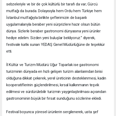
sebzeleriyle ve bir de çok kültürlü bir tarafı da var; Gürcü
mutfağı da burada. Dolayısıyla hem Ordu hem Türkiye hem
İstanbul mutfağıyla birlikte şeflerimizin de başarılı
uygulamalarıyla beraber yeni sürprizlere hazır olsun bütün
dünya. Sizlerle beraber gastronomi dünyasına yeni ürünler
hediye edelim. Sizden yeni buluşlar bekliyoruz.” diyerek,
festivale katkı sunan YEDAŞ Genel Müdürlüğüne de teşekkür
etti.
İl Kültür ve Turizm Müdürü Uğur Toparlak ise gastronomi
turizminin dünyada en hızlı gelişen turizm alanlarından birisi
olduğuna dikkat çekerek, yerel üreticinin desteklenmesi, kadın
kooperatiflerinin güçlendirilmesi, kırsal kalkınmanın teşvik
edilmesi ve sürdürülebilir turizmin yaygınlaştırılması açısından
gastronominin büyük bir fırsat sunduğunu sözlerine ekledi.
Festival boyunca yöresel ürünlerin sergilenerek, usta şef