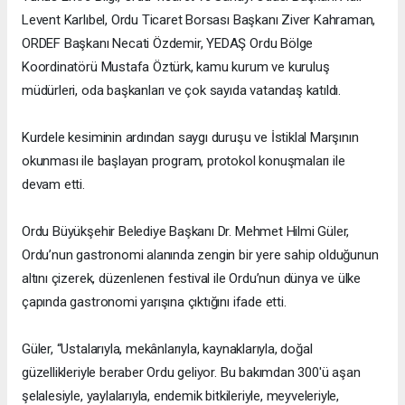
Levent Karlıbel, Ordu Ticaret Borsası Başkanı Ziver Kahraman,
ORDEF Başkanı Necati Özdemir, YEDAŞ Ordu Bölge
Koordinatörü Mustafa Öztürk, kamu kurum ve kuruluş
müdürleri, oda başkanları ve çok sayıda vatandaş katıldı.
Kurdele kesiminin ardından saygı duruşu ve İstiklal Marşının
okunması ile başlayan program, protokol konuşmaları ile
devam etti.
Ordu Büyükşehir Belediye Başkanı Dr. Mehmet Hilmi Güler,
Ordu’nun gastronomi alanında zengin bir yere sahip olduğunun
altını çizerek, düzenlenen festival ile Ordu’nun dünya ve ülke
çapında gastronomi yarışına çıktığını ifade etti.
Güler, “Ustalarıyla, mekânlarıyla, kaynaklarıyla, doğal
güzellikleriyle beraber Ordu geliyor. Bu bakımdan 300'ü aşan
şelalesiyle, yaylalarıyla, endemik bitkileriyle, meyveleriyle,