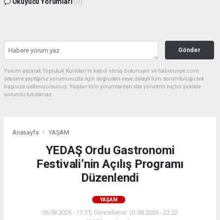
Okuyucu Yorumları
(0)
Gönder
Yorum yazarak Topluluk Kuralları’nı kabul etmiş bulunuyor ve haberunye.com
sitesine yaptığınız yorumunuzla ilgili doğrudan veya dolaylı tüm sorumluluğu tek
başınıza üstleniyorsunuz. Yazılan tüm yorumlardan site yönetimi hiçbir şekilde
sorumlu tutulamaz.
Anasayfa
YAŞAM
YEDAŞ Ordu Gastronomi
Festivali’nin Açılış Programı
Düzenlendi
YAŞAM
06.08.2026 - 15:35, Güncelleme: 01.08.2026 - 22:22