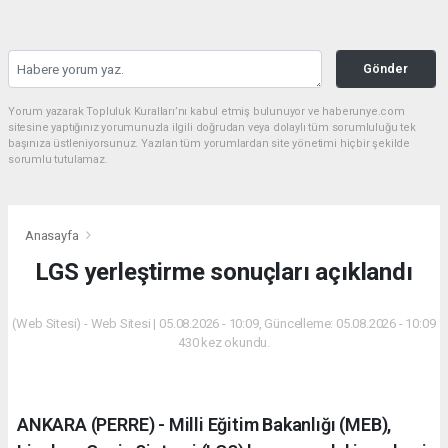
Gönder
Yorum yazarak Topluluk Kuralları’nı kabul etmiş bulunuyor ve haberunye.com
sitesine yaptığınız yorumunuzla ilgili doğrudan veya dolaylı tüm sorumluluğu tek
başınıza üstleniyorsunuz. Yazılan tüm yorumlardan site yönetimi hiçbir şekilde
sorumlu tutulamaz.
Anasayfa
LGS yerleştirme sonuçları açıklandı
(Web Sitesi) - Web Sitesi | 05.08.2026 - 10:09, Güncelleme: 05.08.2026 - 10:09
430 kez okundu.
ANKARA (PERRE) - Milli Eğitim Bakanlığı (MEB),