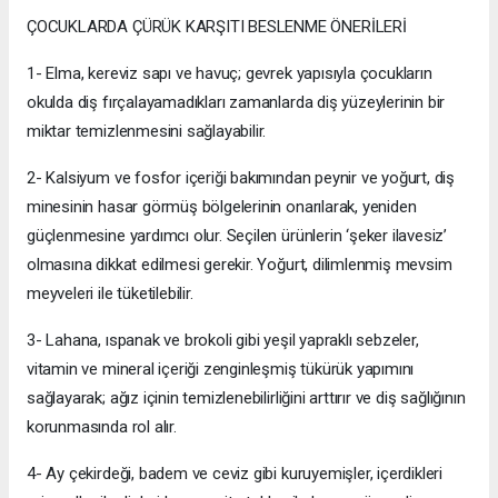
ÇOCUKLARDA ÇÜRÜK KARŞITI BESLENME ÖNERİLERİ
1- Elma, kereviz sapı ve havuç; gevrek yapısıyla çocukların
okulda diş fırçalayamadıkları zamanlarda diş yüzeylerinin bir
miktar temizlenmesini sağlayabilir.
2- Kalsiyum ve fosfor içeriği bakımından peynir ve yoğurt, diş
minesinin hasar görmüş bölgelerinin onarılarak, yeniden
güçlenmesine yardımcı olur. Seçilen ürünlerin ‘şeker ilavesiz’
olmasına dikkat edilmesi gerekir. Yoğurt, dilimlenmiş mevsim
meyveleri ile tüketilebilir.
3- Lahana, ıspanak ve brokoli gibi yeşil yapraklı sebzeler,
vitamin ve mineral içeriği zenginleşmiş tükürük yapımını
sağlayarak; ağız içinin temizlenebilirliğini arttırır ve diş sağlığının
korunmasında rol alır.
4- Ay çekirdeği, badem ve ceviz gibi kuruyemişler, içerdikleri