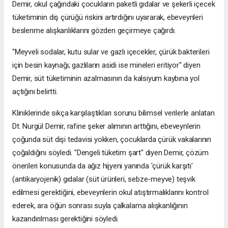
Demir, okul çağındaki çocukların paketli gıdalar ve şekerli içecek
tüketiminin diş çürüğü riskini artırdığını uyararak, ebeveynleri
beslenme alışkanlıklarını gözden geçirmeye çağırdı.
"Meyveli sodalar, kutu sular ve gazlı içecekler, çürük bakterileri
için besin kaynağı; gazlıların asidi ise mineleri eritiyor" diyen
Demir, süt tüketiminin azalmasının da kalsiyum kaybına yol
açtığını belirtti.
Kliniklerinde sıkça karşılaştıkları sorunu bilimsel verilerle anlatan
Dt. Nurgül Demir, rafine şeker alımının arttığını, ebeveynlerin
çoğunda süt dişi tedavisi yokken, çocuklarda çürük vakalarının
çoğaldığını söyledi. "Dengeli tüketim şart" diyen Demir, çözüm
önerileri konusunda da ağız hijyeni yanında 'çürük karşıtı'
(antikaryojenik) gıdalar (süt ürünleri, sebze-meyve) teşvik
edilmesi gerektiğini, ebeveynlerin okul atıştırmalıklarını kontrol
ederek, ara öğün sonrası suyla çalkalama alışkanlığının
kazandırılması gerektiğini söyledi.