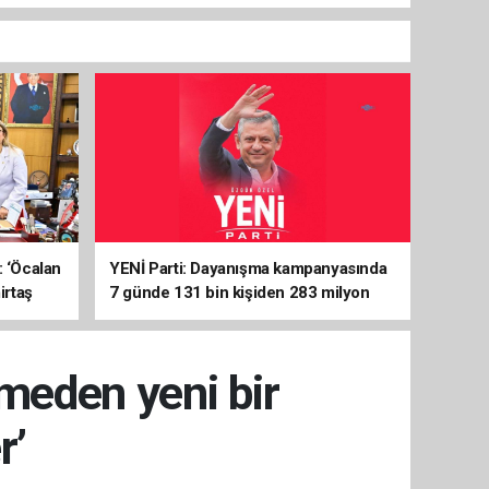
: ‘Öcalan
YENİ Parti: Dayanışma kampanyasında
irtaş
7 günde 131 bin kişiden 283 milyon
liralık destek
meden yeni bir
r’