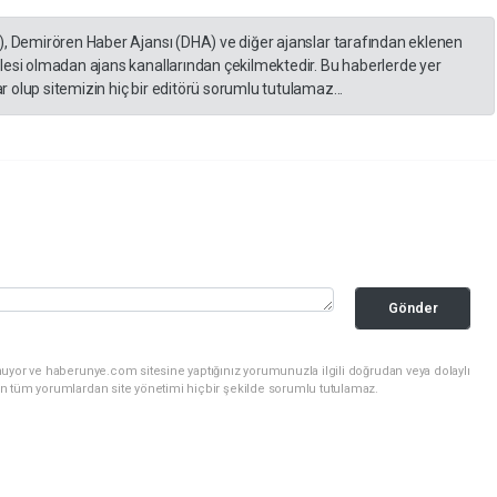
), Demirören Haber Ajansı (DHA) ve diğer ajanslar tarafından eklenen
lesi olmadan ajans kanallarından çekilmektedir. Bu haberlerde yer
 olup sitemizin hiç bir editörü sorumlu tutulamaz...
Gönder
nuyor ve haberunye.com sitesine yaptığınız yorumunuzla ilgili doğrudan veya dolaylı
n tüm yorumlardan site yönetimi hiçbir şekilde sorumlu tutulamaz.