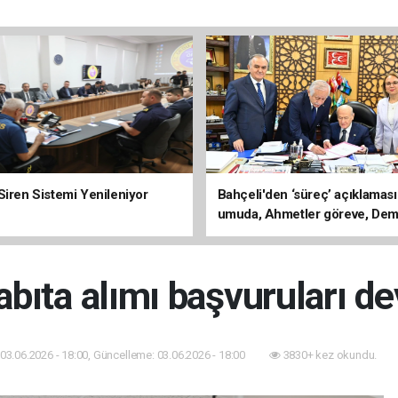
Siren Sistemi Yenileniyor
Bahçeli'den ‘süreç’ açıklaması
umuda, Ahmetler göreve, Dem
evine dönmeli’
abıta alımı başvuruları d
03.06.2026 - 18:00, Güncelleme: 03.06.2026 - 18:00
3830+ kez okundu.