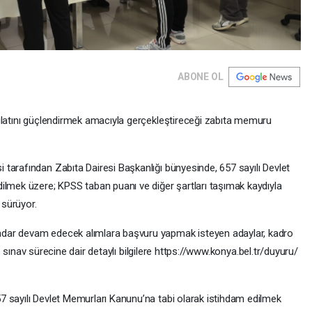
ABONE OL
ilatını güçlendirmek amacıyla gerçekleştireceği zabıta memuru
tarafından Zabıta Dairesi Başkanlığı bünyesinde, 657 sayılı Devlet
ilmek üzere; KPSS taban puanı ve diğer şartları taşımak kaydıyla
sürüyor.
dar devam edecek alımlara başvuru yapmak isteyen adaylar, kadro
 ve sınav sürecine dair detaylı bilgilere https://www.konya.bel.tr/duyuru/
 sayılı Devlet Memurları Kanunu’na tabi olarak istihdam edilmek