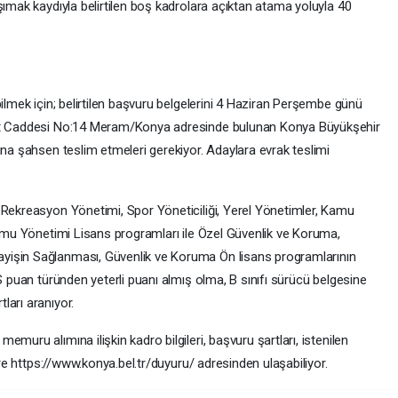
şımak kaydıyla belirtilen boş kadrolara açıktan atama yoluyla 40
bilmek için; belirtilen başvuru belgelerini 4 Haziran Perşembe günü
let Caddesi No:14 Meram/Konya adresinde bulunan Konya Büyükşehir
ına şahsen teslim etmeleri gerekiyor. Adaylara evrak teslimi
 Rekreasyon Yönetimi, Spor Yöneticiliği, Yerel Yönetimler, Kamu
Kamu Yönetimi Lisans programları ile Özel Güvenlik ve Koruma,
yişin Sağlanması, Güvenlik ve Koruma Ön lisans programlarının
SS puan türünden yeterli puanı almış olma, B sınıfı sürücü belgesine
ları aranıyor.
muru alımına ilişkin kadro bilgileri, başvuru şartları, istenilen
lere https://www.konya.bel.tr/duyuru/ adresinden ulaşabiliyor.