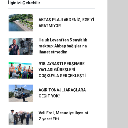
İlginizi Çekebilir
AKTAŞ PLAJI AKDENİZ, EGE’Yİ
ARATMIYOR
Haluk Levent'ten 5 sayfalık
mektup: Ahbap bağışlarına
ihanet etmedim
918. AYBASTI PERŞEMBE
YAYLASI GÜREŞLERİ
COŞKUYLA GERÇEKLEŞTİ
AĞIR TONAJLI ARAÇLARA
GEÇİT YOK!
Vali Erol, Mesudiye İlçesini
Ziyaret Etti