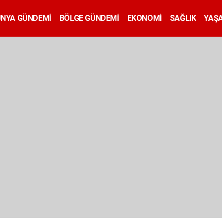
ÜNYA GÜNDEMİ
BÖLGE GÜNDEMİ
EKONOMİ
SAĞLIK
YAŞ
İLAN
EĞİTİM
SİYASET