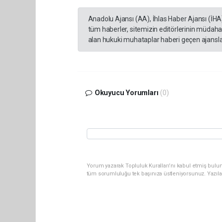
Anadolu Ajansı (AA), İhlas Haber Ajansı (İHA
tüm haberler, sitemizin editörlerinin müdaha
alan hukuki muhataplar haberi geçen ajanslar
Okuyucu Yorumları
(0)
Yorum yazarak Topluluk Kuralları’nı kabul etmiş bulu
tüm sorumluluğu tek başınıza üstleniyorsunuz. Yazıla