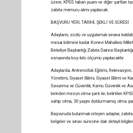
üzere; KPSS taban puanı ve diğer şartları ta
zabıta memuru alımı yapılacak.
BAŞVURU YERİ, TARİHİ, ŞEKLİ VE SÜRESİ
Adayların, sözlü ve uygulamalı sınava katıla
mesai bitimine kadar Konevi Mahallesi Mil
Belediye Başkanlığı Zabıta Dairesi Başkanlığ
esnasında boy-kilo ölçümü yapılacaktır.
Adaylarda; Antrenörlük Eğitimi, Rekreasyon,
Yönetimi, Siyaset Bilimi, Siyaset Bilimi ve 
Savunma ve Güvenlik, Kamu Güvenlik ve Asa
birinden mezun olma şartı ile; belirtilen KP
sahip olma, 30 yaşını doldurmamış olma şart
Başvuruda bulunmak isteyen adaylar, zabıta me
belgeler ve sınav sürecine dair detaylı bilgi