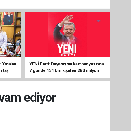
: ‘Öcalan
YENİ Parti: Dayanışma kampanyasında
irtaş
7 günde 131 bin kişiden 283 milyon
liralık destek
evam ediyor