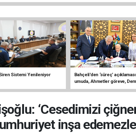
Siren Sistemi Yenileniyor
Bahçeli'den ‘süreç’ açıklaması
umuda, Ahmetler göreve, Dem
evine dönmeli’
şoğlu: ‘Cesedimizi çiğne
umhuriyet inşa edemezle