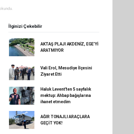
okundu.
İlginizi Çekebilir
AKTAŞ PLAJI AKDENİZ, EGE’Yİ
ARATMIYOR
Vali Erol, Mesudiye İlçesini
Ziyaret Etti
Haluk Levent'ten 5 sayfalık
mektup: Ahbap bağışlarına
ihanet etmedim
AĞIR TONAJLI ARAÇLARA
GEÇİT YOK!