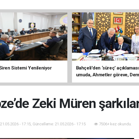
Siren Sistemi Yenileniyor
Bahçeli'den ‘süreç’ açıklaması
umuda, Ahmetler göreve, Dem
evine dönmeli’
ze’de Zeki Müren şarkılar
21.05.2026 - 17:15, Güncelleme: 21.05.2026 - 17:15
7506+ kez okundu.