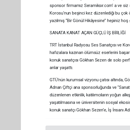
sponsor firmamız Seramiksır.com’ a ve siz s
Korosu'nun beşinci kez düzenlediği bu çok 
yazılmış “Bir Gönül Hikâyesine” hepiniz hoş g
SANATA KANAT AÇAN GÜÇLÜ İŞ BİRLİĞİ
TRT İstanbul Radyosu Ses Sanatçısı ve Kor
hafızalara kazınan ölümsüz eserlerini başarıyl
konuk sanatçısı Gökhan Sezen de solo perfor
anlar yaşattı.
GTÜ’nün kurumsal vizyonu çatısı altında, G
Adnan Çiftçi ana sponsorluğunda ve "Sanat
düzenlenen etkinlik, katılımcıların yoğun alk
yaşatılmasına ve üniversitenin sosyal ekosi
konuk sanatçı Gökhan Sezen’e, İş İnsanı Adnan