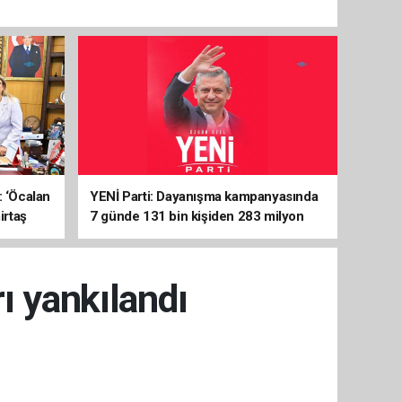
: ‘Öcalan
YENİ Parti: Dayanışma kampanyasında
irtaş
7 günde 131 bin kişiden 283 milyon
liralık destek
ı yankılandı