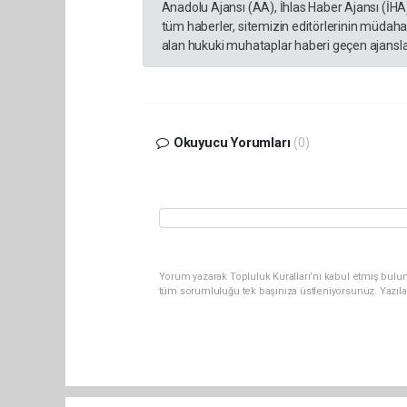
Anadolu Ajansı (AA), İhlas Haber Ajansı (İHA
tüm haberler, sitemizin editörlerinin müdaha
alan hukuki muhataplar haberi geçen ajanslar
Okuyucu Yorumları
(0)
Yorum yazarak Topluluk Kuralları’nı kabul etmiş bulu
tüm sorumluluğu tek başınıza üstleniyorsunuz. Yazıla