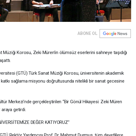
ABONE OL
t Müziği Korosu, Zeki Müren’in ölümsüz eserlerini sahneye taşıdığı
şattı.
ersitesi (GTÜ) Türk Sanat Müziği Korosu, üniversitenin akademik
ta katkı sağlama misyonu doğrultusunda nitelikli bir sanat gecesine
r Merkezi’nde gerçekleştirilen “Bir Gönül Hikayesi: Zeki Müren
 araya getirdi.
NİVERSİTEMİZE DEĞER KATIYORUZ"
n GTÜ Rektör Yardımcısı Prof. Dr. Mahmut Durmuş, tüm davetlilere