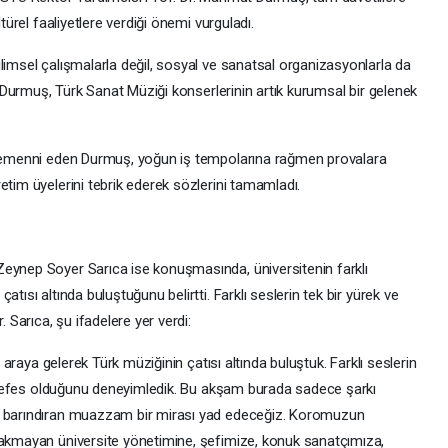
ltürel faaliyetlere verdiği önemi vurguladı.
limsel çalışmalarla değil, sosyal ve sanatsal organizasyonlarla da
r. Durmuş, Türk Sanat Müziği konserlerinin artık kurumsal bir gelenek
i temenni eden Durmuş, yoğun iş tempolarına rağmen provalara
etim üyelerini tebrik ederek sözlerini tamamladı.
Zeynep Soyer Sarıca ise konuşmasında, üniversitenin farklı
tısı altında buluştuğunu belirtti. Farklı seslerin tek bir yürek ve
Sarıca, şu ifadelere yer verdi:
r araya gelerek Türk müziğinin çatısı altında buluştuk. Farklı seslerin
ir nefes olduğunu deneyimledik. Bu akşam burada sadece şarkı
et barındıran muazzam bir mirası yad edeceğiz. Koromuzun
rakmayan üniversite yönetimine, şefimize, konuk sanatçımıza,