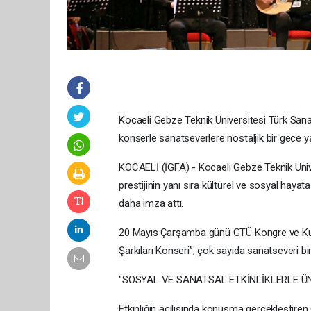
Kocaeli Gebze Teknik Üniversitesi Türk Sana
konserle sanatseverlere nostaljik bir gece ya
KOCAELİ (İGFA) - Kocaeli Gebze Teknik Üniv
prestijinin yanı sıra kültürel ve sosyal haya
daha imza attı.
20 Mayıs Çarşamba günü GTÜ Kongre ve Kültü
Şarkıları Konseri”, çok sayıda sanatseveri bir
"SOSYAL VE SANATSAL ETKİNLİKLERLE Ü
Etkinliğin açılışında konuşma gerçekleştire