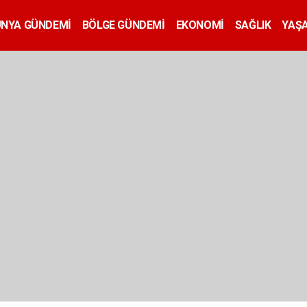
ÜNYA GÜNDEMİ
BÖLGE GÜNDEMİ
EKONOMİ
SAĞLIK
YAŞ
İLAN
EĞİTİM
SİYASET