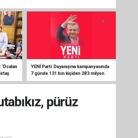
: ‘Öcalan
YENİ Parti: Dayanışma kampanyasında
irtaş
7 günde 131 bin kişiden 283 milyon
liralık destek
utabıkız, pürüz
okundu.