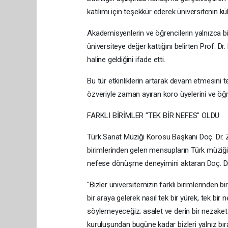
katılımı için teşekkür ederek üniversitenin kü
Akademisyenlerin ve öğrencilerin yalnızca bi
üniversiteye değer kattığını belirten Prof. D
haline geldiğini ifade etti.
Bu tür etkinliklerin artarak devam etmesin
özveriyle zaman ayıran koro üyelerini ve öğr
FARKLI BİRİMLER "TEK BİR NEFES" OLDU
Türk Sanat Müziği Korosu Başkanı Doç. Dr. 
birimlerinden gelen mensupların Türk müziği ça
nefese dönüşme deneyimini aktaran Doç. Dr. 
"Bizler üniversitemizin farklı birimlerinden bi
bir araya gelerek nasıl tek bir yürek, tek b
söylemeyeceğiz; asalet ve derin bir nezak
kuruluşundan bugüne kadar bizleri yalnız bı