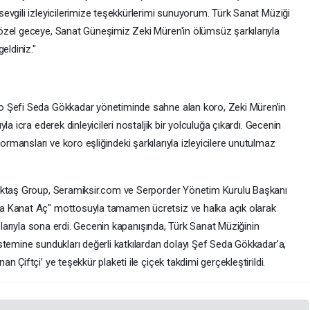
evgili izleyicilerimize teşekkürlerimi sunuyorum. Türk Sanat Müziği
özel geceye, Sanat Güneşimiz Zeki Müren'in ölümsüz şarkılarıyla
eldiniz."
o Şefi Seda Gökkadar yönetiminde sahne alan koro, Zeki Müren’in
a icra ederek dinleyicileri nostaljik bir yolculuğa çıkardı. Gecenin
mansları ve koro eşliğindeki şarkılarıyla izleyicilere unutulmaz
öktaş Group, Seramiksir.com ve Serporder Yönetim Kurulu Başkanı
a Kanat Aç" mottosuyla tamamen ücretsiz ve halka açık olarak
ışlarıyla sona erdi. Gecenin kapanışında, Türk Sanat Müziğinin
stemine sundukları değerli katkılardan dolayı Şef Seda Gökkadar’a,
 Çiftçi’ ye teşekkür plaketi ile çiçek takdimi gerçekleştirildi.