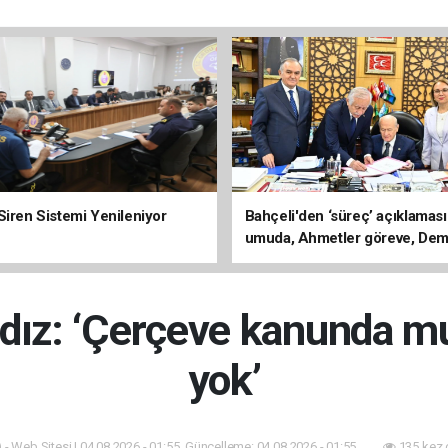
Siren Sistemi Yenileniyor
Bahçeli'den ‘süreç’ açıklaması
umuda, Ahmetler göreve, Dem
evine dönmeli’
ldız: ‘Çerçeve kanunda m
yok’
 - Web Sitesi | 04.08.2026 - 01:55, Güncelleme: 04.08.2026 - 01:55
135 kez 