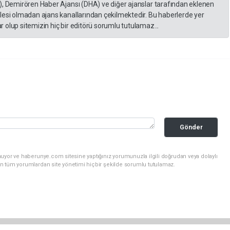
), Demirören Haber Ajansı (DHA) ve diğer ajanslar tarafından eklenen
lesi olmadan ajans kanallarından çekilmektedir. Bu haberlerde yer
 olup sitemizin hiç bir editörü sorumlu tutulamaz...
Gönder
nuyor ve haberunye.com sitesine yaptığınız yorumunuzla ilgili doğrudan veya dolaylı
n tüm yorumlardan site yönetimi hiçbir şekilde sorumlu tutulamaz.