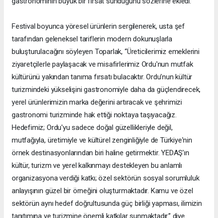
gastronominin büyük bir fırsat sunduğunu sözlerine ekledi.
Festival boyunca yöresel ürünlerin sergilenerek, usta şef
tarafından geleneksel tariflerin modern dokunuşlarla
buluşturulacağını söyleyen Toparlak, “Üreticilerimiz emeklerini
ziyaretçilerle paylaşacak ve misafirlerimiz Ordu'nun mutfak
kültürünü yakından tanıma fırsatı bulacaktır. Ordu’nun kültür
turizmindeki yükselişini gastronomiyle daha da güçlendirecek,
yerel ürünlerimizin marka değerini artıracak ve şehrimizi
gastronomi turizminde hak ettiği noktaya taşıyacağız.
Hedefimiz; Ordu'yu sadece doğal güzellikleriyle değil,
mutfağıyla, üretimiyle ve kültürel zenginliğiyle de Türkiye'nin
örnek destinasyonlarından biri haline getirmektir. YEDAŞ'ın
kültür, turizm ve yerel kalkınmayı destekleyen bu anlamlı
organizasyona verdiği katkı; özel sektörün sosyal sorumluluk
anlayışının güzel bir örneğini oluşturmaktadır. Kamu ve özel
sektörün aynı hedef doğrultusunda güç birliği yapması, ilimizin
tanıtımına ve turizmine önemli katkılar sunmaktadır.” diye