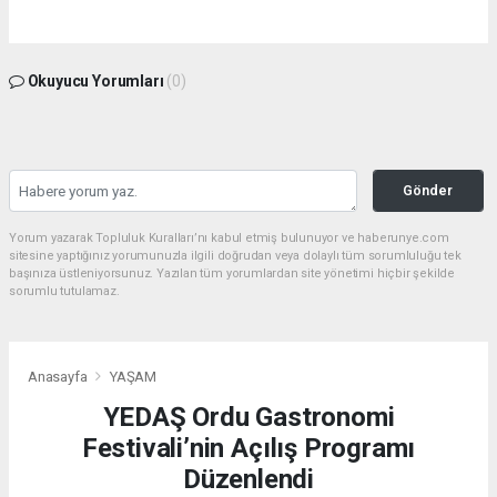
Okuyucu Yorumları
(0)
Gönder
Yorum yazarak Topluluk Kuralları’nı kabul etmiş bulunuyor ve haberunye.com
sitesine yaptığınız yorumunuzla ilgili doğrudan veya dolaylı tüm sorumluluğu tek
başınıza üstleniyorsunuz. Yazılan tüm yorumlardan site yönetimi hiçbir şekilde
sorumlu tutulamaz.
Anasayfa
YAŞAM
YEDAŞ Ordu Gastronomi
Festivali’nin Açılış Programı
Düzenlendi