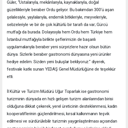
Güler, “Ustalarıyla, mekânlarıyla, kaynaklarıyla, doğal
güzellikleriyle beraber Ordu geliyor. Bu bakımdan 300'ü aşan
şelalesiyle, yaylalarıyla, endemik bitkileriyle, meyveleriyle,
sebzeleriyle ve bir de çok kültürlü bir tarafı da var; Gürcü
mutfağı da burada. Dolayısıyla hem Ordu hem Türkiye hem
İstanbul mutfağıyla birlikte şeflerimizin de başarılı
uygulamalarıyla beraber yeni sürprizlere hazır olsun bütün
dünya. Sizlerle beraber gastronomi dünyasına yeni ürünler
hediye edelim. Sizden yeni buluşlar bekliyoruz.” diyerek,
festivale katkı sunan YEDAŞ Genel Müdürlüğüne de teşekkür
etti.
İl Kültür ve Turizm Müdürü Uğur Toparlak ise gastronomi
turizminin dünyada en hızlı gelişen turizm alanlarından birisi
olduğuna dikkat çekerek, yerel üreticinin desteklenmesi, kadın
kooperatiflerinin güçlendirilmesi, kırsal kalkınmanın teşvik
edilmesi ve sürdürülebilir turizmin yaygınlaştırılması açısından