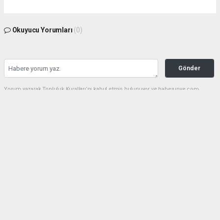
Okuyucu Yorumları
(0)
Gönder
Yorum yazarak Topluluk Kuralları’nı kabul etmiş bulunuyor ve haberunye.com
sitesine yaptığınız yorumunuzla ilgili doğrudan veya dolaylı tüm sorumluluğu tek
başınıza üstleniyorsunuz. Yazılan tüm yorumlardan site yönetimi hiçbir şekilde
sorumlu tutulamaz.
haber paketi
haber scripti
haber yazılımı
Tüm hakları saklı tutulmaktadır.Copyright 2026©
Haber Yazılımı:
Web Aksiyon ®