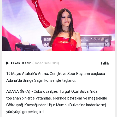
Erkek
|
Kadın
(Haberi Sesli Oku)
19 Mayıs Atatürk’ü Anma, Gençlik ve Spor Bayramı coşkusu
Adana’da Simge Sağın konseriyle taçlandı.
ADANA (İGFA) - Çukurova ilçesi Turgut Özal Bulvarı’nda
toplanan binlerce vatandaş, ellerinde bayraklar ve meşalelerle
Gökkuşağı Kavşağı’ndan Uğur Mumcu Bulvarı’na kadar kortej
yürüyüşü gerçekleştirdi.