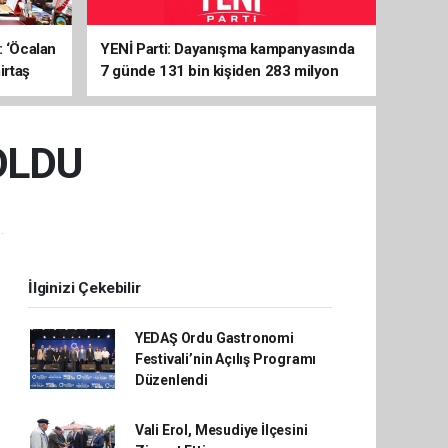
: ‘Öcalan
YENİ Parti: Dayanışma kampanyasında
irtaş
7 günde 131 bin kişiden 283 milyon
liralık destek
OLDU
.
İlginizi Çekebilir
YEDAŞ Ordu Gastronomi
Festivali’nin Açılış Programı
Düzenlendi
Vali Erol, Mesudiye İlçesini