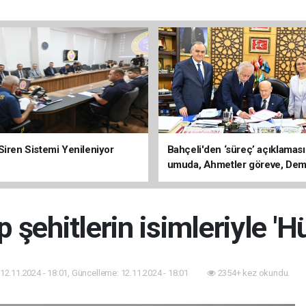
Siren Sistemi Yenileniyor
Bahçeli'den ‘süreç’ açıklaması
umuda, Ahmetler göreve, Dem
evine dönmeli’
ip şehitlerin isimleriyle '
12.11.2024 - 18:01, Güncelleme: 12.11.2024 - 18:01
2354+ kez okundu.