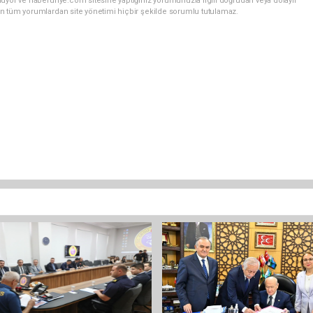
nuyor ve haberunye.com sitesine yaptığınız yorumunuzla ilgili doğrudan veya dolaylı
n tüm yorumlardan site yönetimi hiçbir şekilde sorumlu tutulamaz.