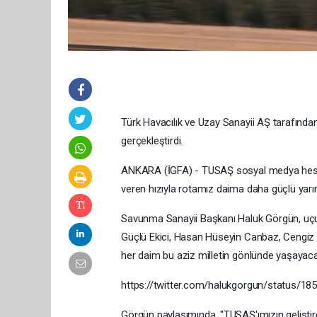
Türk Havacılık ve Uzay Sanayii AŞ tarafından g
gerçekleştirdi.
ANKARA (İGFA) - TUSAŞ sosyal medya hesabı
veren hızıyla rotamız daima daha güçlü yarınl
Savunma Sanayii Başkanı Haluk Görgün, uçu
Güçlü Ekici, Hasan Hüseyin Canbaz, Cengiz 
her daim bu aziz milletin gönlünde yaşayaca
https://twitter.com/halukgorgun/status/
Görgün paylaşımında, "TUSAŞ'ımızın geliştirdi