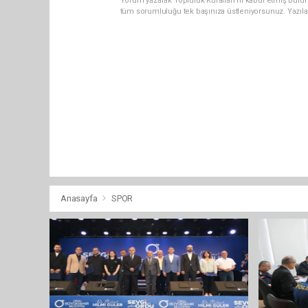
Yorum yazarak Topluluk Kuralları’nı kabul etmiş bulu
tüm sorumluluğu tek başınıza üstleniyorsunuz. Yazıla
Anasayfa
SPOR