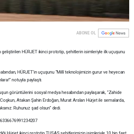
ABONE OL
eliştirilen HÜRJET ikinci prototip, şehitlerin isimleriyle ilk uçuşunu
ndan, HÜRJET'in uçuşunu "Millî teknolojimizin gurur ve heyecan
ara!" notuyla paylaştı.
şun görüntülerini sosyal medya hesabından paylaşarak, "Zahide
Coşkun, Atakan Şahin Erdoğan, Murat Arslan Hürjet ile semalarda,
ksınız. Ruhunuz şad olsun" dedi.
1856336676991234207
ği Hürjet ikinci prototip TUSAŞ şehitlerimizin isimleriyle 10 bin feet