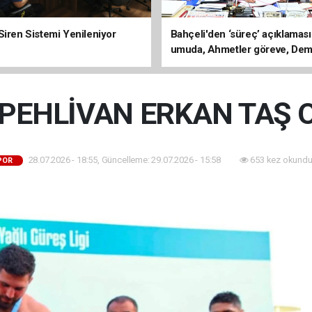
Siren Sistemi Yenileniyor
Bahçeli'den ‘süreç’ açıklaması
umuda, Ahmetler göreve, Dem
evine dönmeli’
PEHLİVAN ERKAN TAŞ 
28.07.2026 - 18:55, Güncelleme: 29.07.2026 - 15:58
653 kez okundu
POR