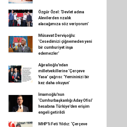
Özgür Özel: ‘Devlet adına
Alevilerden rızalık
alacağımıza söz veriyorum’
Müsavat Dervişoğlu:
‘Cesedimizi çiğnemeden yeni
bir cumhuriyet inşa
edemezler’
Ağıralioğlu'ndan
milletvekillerine ‘Çerçeve
Yasa’ çağrısı: ‘Yemininizi bir
kez daha okuyun’
İmamoğlu'nun
‘Cumhurbaşkanlığı Aday Ofisi’
hesabına Türkiye'den erişim
engeli getirildi
MHP'li Feti Yıldız: ‘Çerçeve