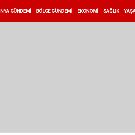
ÜNYA GÜNDEMİ
BÖLGE GÜNDEMİ
EKONOMİ
SAĞLIK
YAŞ
İLAN
EĞİTİM
SİYASET