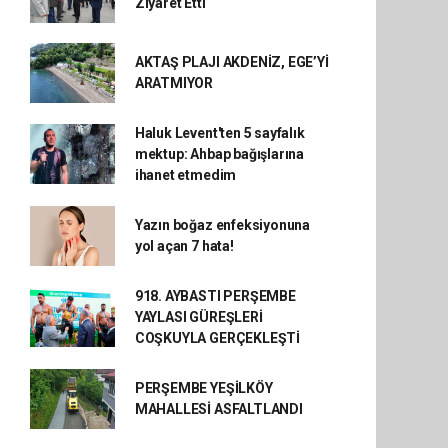
Ziyaret Etti
AKTAŞ PLAJI AKDENİZ, EGE’Yİ
ARATMIYOR
Haluk Levent'ten 5 sayfalık
mektup: Ahbap bağışlarına
ihanet etmedim
Yazın boğaz enfeksiyonuna
yol açan 7 hata!
918. AYBASTI PERŞEMBE
YAYLASI GÜREŞLERİ
COŞKUYLA GERÇEKLEŞTİ
PERŞEMBE YEŞİLKÖY
MAHALLESİ ASFALTLANDI