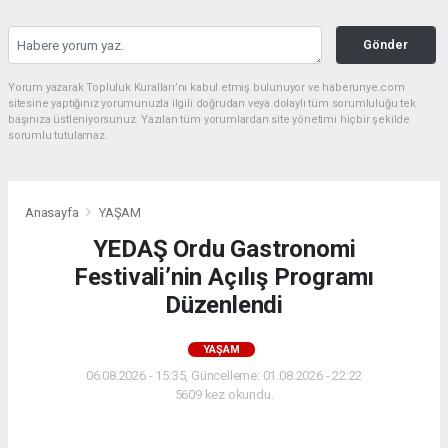
Gönder
Yorum yazarak Topluluk Kuralları’nı kabul etmiş bulunuyor ve haberunye.com
sitesine yaptığınız yorumunuzla ilgili doğrudan veya dolaylı tüm sorumluluğu tek
başınıza üstleniyorsunuz. Yazılan tüm yorumlardan site yönetimi hiçbir şekilde
sorumlu tutulamaz.
Anasayfa
YAŞAM
YEDAŞ Ordu Gastronomi
Festivali’nin Açılış Programı
Düzenlendi
YAŞAM
06.08.2026 - 15:35, Güncelleme: 01.08.2026 - 22:22
5609 kez okundu.