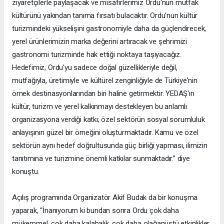
ziyaretçilerle paylaşacak ve misafirlerimiz Ordu'nun mutfak
kültürünü yakından tanıma fırsatı bulacaktır. Ordu’nun kültür
turizmindeki yükselişini gastronomiyle daha da güçlendirecek,
yerel ürünlerimizin marka değerini artıracak ve şehrimizi
gastronomi turizminde hak ettiği noktaya taşıyacağız.
Hedefimiz; Ordu'yu sadece doğal güzellikleriyle değil,
mutfağıyla, üretimiyle ve kültürel zenginliğiyle de Türkiye'nin
örnek destinasyonlarından biri haline getirmektir. YEDAŞ'ın
kültür, turizm ve yerel kalkınmayı destekleyen bu anlamlı
organizasyona verdiği katkı; özel sektörün sosyal sorumluluk
anlayışının güzel bir örneğini oluşturmaktadır. Kamu ve özel
sektörün aynı hedef doğrultusunda güç birliği yapması, ilimizin
tanıtımına ve turizmine önemli katkılar sunmaktadır.” diye
konuştu.
Açılış programında Organizatör Akif Budak da bir konuşma
yaparak, “İnanıyorum ki bundan sonra Ordu çok daha
mükemmel, çok daha kalabalık, çok daha olağanüstü etkinlikler