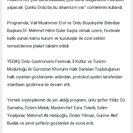
yapacak. Çünkü Ordu'da bu dinamizm var.” cümlelerini kullandı.
Programda, Vali Muammer Erol ve Ordu Büyükşehir Belediye
Başkanı Dr. Mehmet Hilmi Güler başta olmak üzere, festivale
katkı sunan kamu kurum ve kuruluşlar ile özel sektör
temsilcilerine plaket takdim edildi.
YEDAŞ Ordu Gastronomi Festivali, İl Kültür ve Turizm
Müdürlüğü ile Gürcistan Khorumi Halk Dansları Topluluğunun
halk oyunları gösterisinin ardından, protokol üyeleri tarafından
stantların gezilmesi ile devam etti.
Yemek söyleşilerinin de yer aldığı program, ünlü şefler Yıldız Öz
Samaha, Özlem Mekik, Masterchef Esra Tokelli, Selim
Yeşilpınar, Mehmet Ali Hatipoğlu, Önder Yılmaz, Gurme Akif
Budak ve yerel şeflerin gösterileri ile sona erdi.