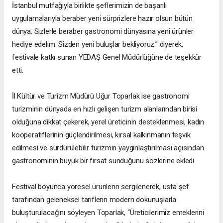
İstanbul mutfağıyla birlikte şeflerimizin de başarılı
uygulamalarıyla beraber yeni sürprizlere hazır olsun bütün
dünya. Sizlerle beraber gastronomi dünyasına yeni ürünler
hediye edelim. Sizden yeni buluşlar bekliyoruz.” diyerek,
festivale katkı sunan YEDAŞ Genel Müdürlüğüne de teşekkür
etti.
İl Kültür ve Turizm Müdürü Uğur Toparlak ise gastronomi
turizminin dünyada en hızlı gelişen turizm alanlarından birisi
olduğuna dikkat çekerek, yerel üreticinin desteklenmesi, kadın
kooperatiflerinin güçlendirilmesi, kırsal kalkınmanın teşvik
edilmesi ve sürdürülebilir turizmin yaygınlaştırılması açısından
gastronominin büyük bir fırsat sunduğunu sözlerine ekledi.
Festival boyunca yöresel ürünlerin sergilenerek, usta şef
tarafından geleneksel tariflerin modern dokunuşlarla
buluşturulacağını söyleyen Toparlak, “Üreticilerimiz emeklerini