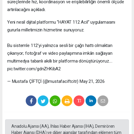
süreçlerinde hız, koordinasyon ve erişilebilirliğin önemli ölçüde
artırılacağını açıkladı.
Yeni nesil dijital platformu “HAYAT 112 Acil” uygulamasını
gururla milletimizin hizmetine sunuyoruz.
Bu sistemle 112’yi yalnızca sesli bir çağrı hattı olmaktan
çıkarıyor; fotoğraf ve video paylaşımına imkân sağlayan
multimedya tabanlı akıllı bir platforma dönüştürüyoruz.…
pic.twitter.com/gdnZHKibA2
— Mustafa ÇİFTÇİ (@mustafaciftcitr) May 21, 2026
Anadolu Ajansı (AA), İhlas Haber Ajansı (İHA), Demirören
Haber Ajansı (DHA) ve diğer ajanslar tarafından eklenen tüm