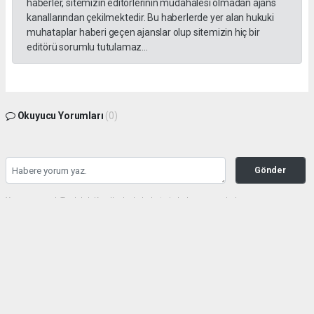
haberler, sitemizin editörlerinin müdahalesi olmadan ajans
kanallarından çekilmektedir. Bu haberlerde yer alan hukuki
muhataplar haberi geçen ajanslar olup sitemizin hiç bir
editörü sorumlu tutulamaz...
Okuyucu Yorumları
(0)
Gönder
Yorum yazarak Topluluk Kuralları’nı kabul etmiş bulunuyor ve haberunye.com
sitesine yaptığınız yorumunuzla ilgili doğrudan veya dolaylı tüm sorumluluğu tek
başınıza üstleniyorsunuz. Yazılan tüm yorumlardan site yönetimi hiçbir şekilde
sorumlu tutulamaz.