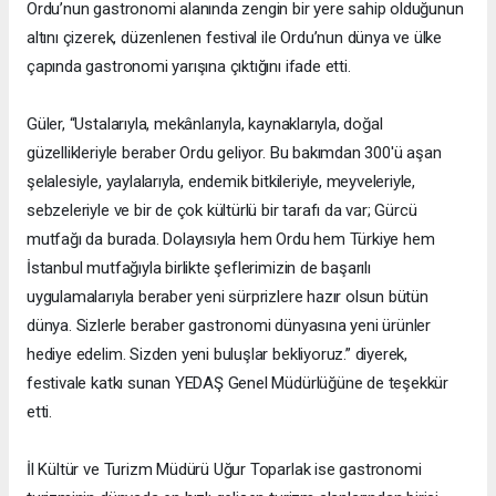
Ordu’nun gastronomi alanında zengin bir yere sahip olduğunun
altını çizerek, düzenlenen festival ile Ordu’nun dünya ve ülke
çapında gastronomi yarışına çıktığını ifade etti.
Güler, “Ustalarıyla, mekânlarıyla, kaynaklarıyla, doğal
güzellikleriyle beraber Ordu geliyor. Bu bakımdan 300'ü aşan
şelalesiyle, yaylalarıyla, endemik bitkileriyle, meyveleriyle,
sebzeleriyle ve bir de çok kültürlü bir tarafı da var; Gürcü
mutfağı da burada. Dolayısıyla hem Ordu hem Türkiye hem
İstanbul mutfağıyla birlikte şeflerimizin de başarılı
uygulamalarıyla beraber yeni sürprizlere hazır olsun bütün
dünya. Sizlerle beraber gastronomi dünyasına yeni ürünler
hediye edelim. Sizden yeni buluşlar bekliyoruz.” diyerek,
festivale katkı sunan YEDAŞ Genel Müdürlüğüne de teşekkür
etti.
İl Kültür ve Turizm Müdürü Uğur Toparlak ise gastronomi