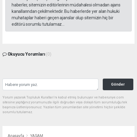
haberler, sitemizin editörlerinin müdahalesi olmadan ajans
kanallarından çekilmektedir. Bu haberlerde yer alan hukuki
muhataplar haberi geçen ajanslar olup sitemizin hiç bir
editörü sorumlu tutulamaz...
Okuyucu Yorumları
(0)
Gönder
Yorum yazarak Topluluk Kuralları’nı kabul etmiş bulunuyor ve haberunye.com
sitesine yaptığınız yorumunuzla ilgili doğrudan veya dolaylı tüm sorumluluğu tek
başınıza üstleniyorsunuz. Yazılan tüm yorumlardan site yönetimi hiçbir şekilde
sorumlu tutulamaz.
Anasayfa
YAŞAM