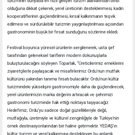
turizminin dünyada en hızlı gelişen turizm alanlarından birisi
olduğuna dikkat çekerek, yerel üreticinin desteklenmesi, kadın
kooperatiflerinin güçlendirilmesi, kırsal kalkınmanın teşvik
edilmesi ve sürdürülebilir turizmin yaygınlaştırılması açısından
gastronominin büyük bir fırsat sunduğunu sözlerine ekledi.
Festival boyunca yöresel ürünlerin sergilenerek, usta şef
tarafından geleneksel tariflerin modern dokunuşlarla
buluşturulacağını söyleyen Toparlak, “Üreticilerimiz emeklerini
ziyaretçilerle paylaşacak ve misafirlerimiz Ordu'nun mutfak
kültürünü yakından tanıma fırsatı bulacaktır. Ordu’nun kültür
turizmindeki yükselişini gastronomiyle daha da güçlendirecek,
yerel ürünlerimizin marka değerini artıracak ve şehrimizi
gastronomi turizminde hak ettiği noktaya taşıyacağız.
Hedefimiz; Ordu'yu sadece doğal güzellikleriyle değil,
mutfağıyla, üretimiyle ve kültürel zenginliğiyle de Türkiye'nin
örnek destinasyonlarından biri haline getirmektir. YEDAŞ'ın
kültür, turizm ve yerel kalkınmayı destekleyen bu anlamlı