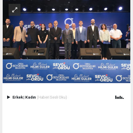
Erkek
|
Kadın
(Haberi Sesli Oku)