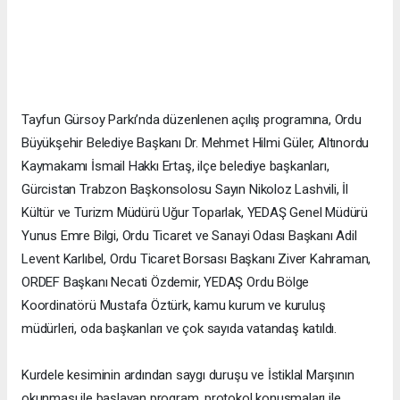
Tayfun Gürsoy Parkı’nda düzenlenen açılış programına, Ordu
Büyükşehir Belediye Başkanı Dr. Mehmet Hilmi Güler, Altınordu
Kaymakamı İsmail Hakkı Ertaş, ilçe belediye başkanları,
Gürcistan Trabzon Başkonsolosu Sayın Nikoloz Lashvili, İl
Kültür ve Turizm Müdürü Uğur Toparlak, YEDAŞ Genel Müdürü
Yunus Emre Bilgi, Ordu Ticaret ve Sanayi Odası Başkanı Adil
Levent Karlıbel, Ordu Ticaret Borsası Başkanı Ziver Kahraman,
ORDEF Başkanı Necati Özdemir, YEDAŞ Ordu Bölge
Koordinatörü Mustafa Öztürk, kamu kurum ve kuruluş
müdürleri, oda başkanları ve çok sayıda vatandaş katıldı.
Kurdele kesiminin ardından saygı duruşu ve İstiklal Marşının
okunması ile başlayan program, protokol konuşmaları ile