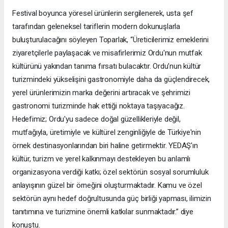
Festival boyunca yöresel ürünlerin sergilenerek, usta şef
tarafından geleneksel tariflerin modern dokunuşlarla
buluşturulacağını söyleyen Toparlak, “Üreticilerimiz emeklerini
ziyaretçilerle paylaşacak ve misafirlerimiz Ordu'nun mutfak
kültürünü yakından tanıma fırsatı bulacaktır. Ordu’nun kültür
turizmindeki yükselişini gastronomiyle daha da güçlendirecek,
yerel ürünlerimizin marka değerini artıracak ve şehrimizi
gastronomi turizminde hak ettiği noktaya taşıyacağız.
Hedefimiz; Ordu'yu sadece doğal güzellikleriyle değil,
mutfağıyla, üretimiyle ve kültürel zenginliğiyle de Türkiye'nin
örnek destinasyonlarından biri haline getirmektir. YEDAŞ'ın
kültür, turizm ve yerel kalkınmayı destekleyen bu anlamlı
organizasyona verdiği katkı; özel sektörün sosyal sorumluluk
anlayışının güzel bir örneğini oluşturmaktadır. Kamu ve özel
sektörün aynı hedef doğrultusunda güç birliği yapması, ilimizin
tanıtımına ve turizmine önemli katkılar sunmaktadır.” diye
konuştu.