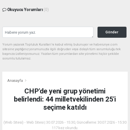
Okuyucu Yorumları
(0)
Gönder
Yorum yazarak Topluluk Kuralları’nı kabul etmiş bulunuyor ve haberunye.com
sitesine yaptığınız yorumunuzla ilgili doğrudan veya dolaylı tüm sorumluluğu tek
başınıza üstleniyorsunuz. Yazılan tüm yorumlardan site yönetimi hiçbir şekilde
sorumlu tutulamaz.
Anasayfa
CHP'de yeni grup yönetimi
belirlendi: 44 milletvekilinden 25'i
seçime katıldı
(Web Sitesi) - Web Sitesi | 30.07.2026 - 15:30, Güncelleme: 30.07.2026 - 15:30
117 kez okundu.