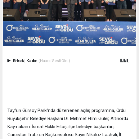
Erkek
|
Kadın
(Haberi Sesli Oku)
Tayfun Gürsoy Parkı’nda düzenlenen açılış programına, Ordu
Büyükşehir Belediye Başkanı Dr. Mehmet Hilmi Güler, Altınordu
Kaymakamı İsmail Hakkı Ertaş, ilçe belediye başkanları,
Gürcistan Trabzon Başkonsolosu Sayın Nikoloz Lashvili, İl