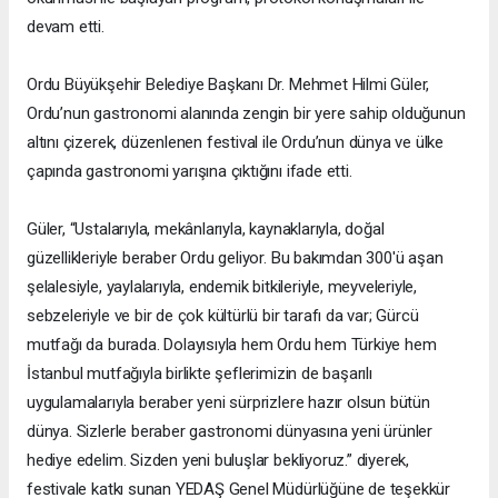
devam etti.
Ordu Büyükşehir Belediye Başkanı Dr. Mehmet Hilmi Güler,
Ordu’nun gastronomi alanında zengin bir yere sahip olduğunun
altını çizerek, düzenlenen festival ile Ordu’nun dünya ve ülke
çapında gastronomi yarışına çıktığını ifade etti.
Güler, “Ustalarıyla, mekânlarıyla, kaynaklarıyla, doğal
güzellikleriyle beraber Ordu geliyor. Bu bakımdan 300'ü aşan
şelalesiyle, yaylalarıyla, endemik bitkileriyle, meyveleriyle,
sebzeleriyle ve bir de çok kültürlü bir tarafı da var; Gürcü
mutfağı da burada. Dolayısıyla hem Ordu hem Türkiye hem
İstanbul mutfağıyla birlikte şeflerimizin de başarılı
uygulamalarıyla beraber yeni sürprizlere hazır olsun bütün
dünya. Sizlerle beraber gastronomi dünyasına yeni ürünler
hediye edelim. Sizden yeni buluşlar bekliyoruz.” diyerek,
festivale katkı sunan YEDAŞ Genel Müdürlüğüne de teşekkür