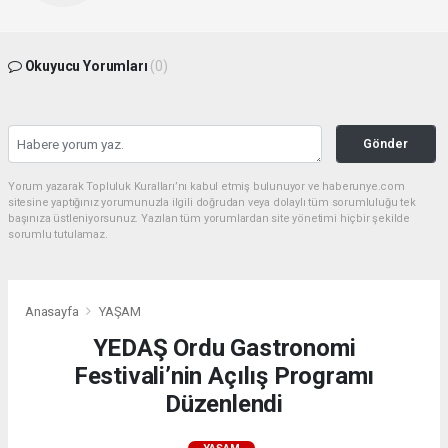
Okuyucu Yorumları
(0)
Gönder
Yorum yazarak Topluluk Kuralları’nı kabul etmiş bulunuyor ve haberunye.com
sitesine yaptığınız yorumunuzla ilgili doğrudan veya dolaylı tüm sorumluluğu tek
başınıza üstleniyorsunuz. Yazılan tüm yorumlardan site yönetimi hiçbir şekilde
sorumlu tutulamaz.
Anasayfa
YAŞAM
YEDAŞ Ordu Gastronomi
Festivali’nin Açılış Programı
Düzenlendi