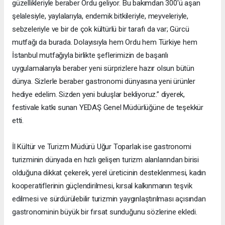
güzellikleriyle beraber Ordu geliyor. Bu bakımdan 300'ü aşan
şelalesiyle, yaylalarıyla, endemik bitkileriyle, meyveleriyle,
sebzeleriyle ve bir de çok kültürlü bir tarafı da var; Gürcü
mutfağı da burada. Dolayısıyla hem Ordu hem Türkiye hem
İstanbul mutfağıyla birlikte şeflerimizin de başarılı
uygulamalarıyla beraber yeni sürprizlere hazır olsun bütün
dünya. Sizlerle beraber gastronomi dünyasına yeni ürünler
hediye edelim. Sizden yeni buluşlar bekliyoruz.” diyerek,
festivale katkı sunan YEDAŞ Genel Müdürlüğüne de teşekkür
etti.
İl Kültür ve Turizm Müdürü Uğur Toparlak ise gastronomi
turizminin dünyada en hızlı gelişen turizm alanlarından birisi
olduğuna dikkat çekerek, yerel üreticinin desteklenmesi, kadın
kooperatiflerinin güçlendirilmesi, kırsal kalkınmanın teşvik
edilmesi ve sürdürülebilir turizmin yaygınlaştırılması açısından
gastronominin büyük bir fırsat sunduğunu sözlerine ekledi.