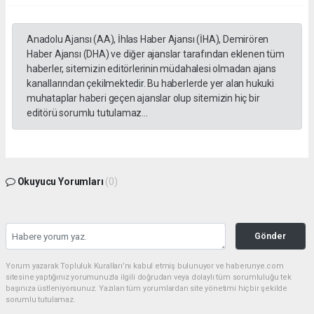
Anadolu Ajansı (AA), İhlas Haber Ajansı (İHA), Demirören
Haber Ajansı (DHA) ve diğer ajanslar tarafından eklenen tüm
haberler, sitemizin editörlerinin müdahalesi olmadan ajans
kanallarından çekilmektedir. Bu haberlerde yer alan hukuki
muhataplar haberi geçen ajanslar olup sitemizin hiç bir
editörü sorumlu tutulamaz...
Okuyucu Yorumları
(0)
Gönder
Yorum yazarak Topluluk Kuralları’nı kabul etmiş bulunuyor ve haberunye.com
sitesine yaptığınız yorumunuzla ilgili doğrudan veya dolaylı tüm sorumluluğu tek
başınıza üstleniyorsunuz. Yazılan tüm yorumlardan site yönetimi hiçbir şekilde
sorumlu tutulamaz.