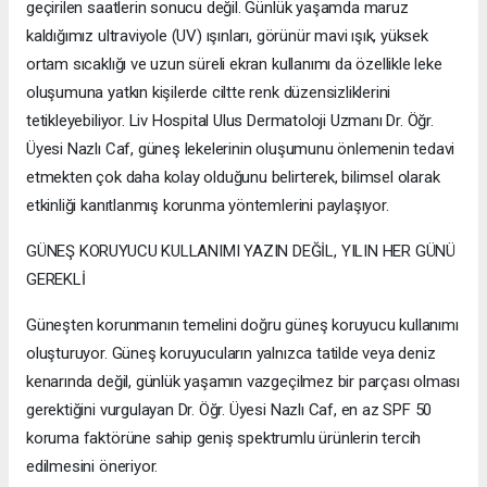
geçirilen saatlerin sonucu değil. Günlük yaşamda maruz
kaldığımız ultraviyole (UV) ışınları, görünür mavi ışık, yüksek
ortam sıcaklığı ve uzun süreli ekran kullanımı da özellikle leke
oluşumuna yatkın kişilerde ciltte renk düzensizliklerini
tetikleyebiliyor. Liv Hospital Ulus Dermatoloji Uzmanı Dr. Öğr.
Üyesi Nazlı Caf, güneş lekelerinin oluşumunu önlemenin tedavi
etmekten çok daha kolay olduğunu belirterek, bilimsel olarak
etkinliği kanıtlanmış korunma yöntemlerini paylaşıyor.
GÜNEŞ KORUYUCU KULLANIMI YAZIN DEĞİL, YILIN HER GÜNÜ
GEREKLİ
Güneşten korunmanın temelini doğru güneş koruyucu kullanımı
oluşturuyor. Güneş koruyucuların yalnızca tatilde veya deniz
kenarında değil, günlük yaşamın vazgeçilmez bir parçası olması
gerektiğini vurgulayan Dr. Öğr. Üyesi Nazlı Caf, en az SPF 50
koruma faktörüne sahip geniş spektrumlu ürünlerin tercih
edilmesini öneriyor.