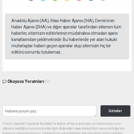
Anadolu Ajansı (AA), İhlas Haber Ajansı (İHA), Demirören
Haber Ajansı (DHA) ve diğer ajanslar tarafından eklenen tüm
haberler, sitemizin editörlerinin müdahalesi olmadan ajans
kanallarından çekilmektedir. Bu haberlerde yer alan hukuki
muhataplar haberi geçen ajanslar olup sitemizin hiç bir
editörü sorumlu tutulamaz...
Okuyucu Yorumları
(0)
Gönder
Yorum yazarak Topluluk Kuralları’nı kabul etmiş bulunuyor ve haberunye.com
sitesine yaptığınız yorumunuzla ilgili doğrudan veya dolaylı tüm sorumluluğu tek
başınıza üstleniyorsunuz. Yazılan tüm yorumlardan site yönetimi hiçbir şekilde