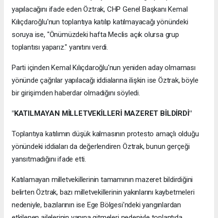
yapılacağını ifade eden Öztrak, CHP Genel Başkanı Kemal
Kılıçdaroğlu'nun toplantıya katılıp katılmayacağı yönündeki
soruya ise, "Önümüzdeki hafta Meclis açık olursa grup
toplantısı yaparız." yanıtını verdi.
Parti içinden Kemal Kılıçdaroğlu'nun yeniden aday olmaması
yönünde çağrılar yapılacağı iddialarına ilişkin ise Öztrak, böyle
bir girişimden haberdar olmadığını söyledi.
"KATILMAYAN MİLLETVEKİLLERİ MAZERET BİLDİRDİ"
Toplantıya katılımın düşük kalmasının protesto amaçlı olduğu
yönündeki iddiaları da değerlendiren Öztrak, bunun gerçeği
yansıtmadığını ifade etti.
Katılamayan milletvekillerinin tamamının mazeret bildirdiğini
belirten Öztrak, bazı milletvekillerinin yakınlarını kaybetmeleri
nedeniyle, bazılarının ise Ege Bölgesi'ndeki yangınlardan
etkilenen ailelerinin yanına gitmeleri nedeniyle toplantıda