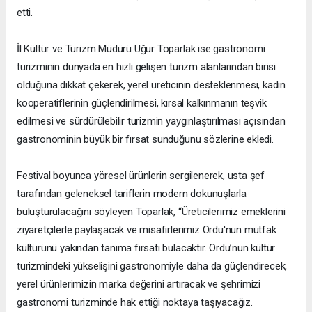
etti.
İl Kültür ve Turizm Müdürü Uğur Toparlak ise gastronomi
turizminin dünyada en hızlı gelişen turizm alanlarından birisi
olduğuna dikkat çekerek, yerel üreticinin desteklenmesi, kadın
kooperatiflerinin güçlendirilmesi, kırsal kalkınmanın teşvik
edilmesi ve sürdürülebilir turizmin yaygınlaştırılması açısından
gastronominin büyük bir fırsat sunduğunu sözlerine ekledi.
Festival boyunca yöresel ürünlerin sergilenerek, usta şef
tarafından geleneksel tariflerin modern dokunuşlarla
buluşturulacağını söyleyen Toparlak, “Üreticilerimiz emeklerini
ziyaretçilerle paylaşacak ve misafirlerimiz Ordu'nun mutfak
kültürünü yakından tanıma fırsatı bulacaktır. Ordu’nun kültür
turizmindeki yükselişini gastronomiyle daha da güçlendirecek,
yerel ürünlerimizin marka değerini artıracak ve şehrimizi
gastronomi turizminde hak ettiği noktaya taşıyacağız.