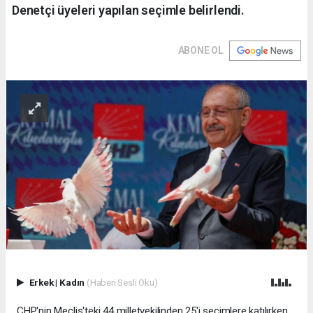
Denetçi üyeleri yapılan seçimle belirlendi.
ABONE OL
Erkek
|
Kadın
(Haberi Sesli Oku)
CHP'nin Meclis'teki 44 milletvekilinden 25'i seçimlere katılırken,