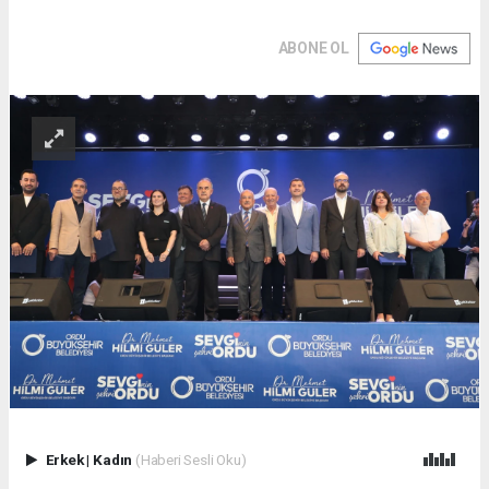
ABONE OL
Erkek
|
Kadın
(Haberi Sesli Oku)