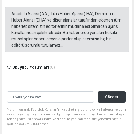
Anadolu Ajansı (AA), İhlas Haber Ajansı (İHA), Demirören
Haber Ajansı (DHA) ve diğer ajanslar tarafından eklenen tüm
haberler, sitemizin editörlerinin müdahalesi olmadan ajans
kanallarından çekilmektedir. Bu haberlerde yer alan hukuki
muhataplar haberi geçen ajanslar olup sitemizin hiç bir
editörü sorumlu tutulamaz...
Okuyucu Yorumları
(0)
Gönder
Yorum yazarak Topluluk Kuralları’nı kabul etmiş bulunuyor ve haberunye.com
sitesine yaptığınız yorumunuzla ilgili doğrudan veya dolaylı tüm sorumluluğu
tek başınıza üstleniyorsunuz. Yazılan tüm yorumlardan site yönetimi hiçbir
şekilde sorumlu tutulamaz.