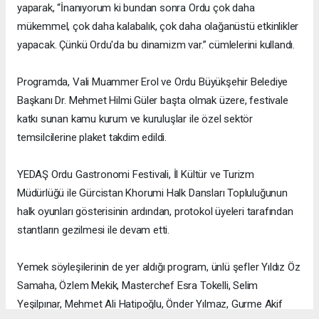
yaparak, “İnanıyorum ki bundan sonra Ordu çok daha
mükemmel, çok daha kalabalık, çok daha olağanüstü etkinlikler
yapacak. Çünkü Ordu'da bu dinamizm var.” cümlelerini kullandı.
Programda, Vali Muammer Erol ve Ordu Büyükşehir Belediye
Başkanı Dr. Mehmet Hilmi Güler başta olmak üzere, festivale
katkı sunan kamu kurum ve kuruluşlar ile özel sektör
temsilcilerine plaket takdim edildi.
YEDAŞ Ordu Gastronomi Festivali, İl Kültür ve Turizm
Müdürlüğü ile Gürcistan Khorumi Halk Dansları Topluluğunun
halk oyunları gösterisinin ardından, protokol üyeleri tarafından
stantların gezilmesi ile devam etti.
Yemek söyleşilerinin de yer aldığı program, ünlü şefler Yıldız Öz
Samaha, Özlem Mekik, Masterchef Esra Tokelli, Selim
Yeşilpınar, Mehmet Ali Hatipoğlu, Önder Yılmaz, Gurme Akif