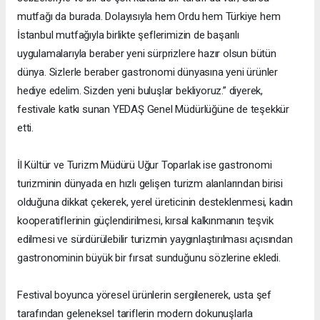
mutfağı da burada. Dolayısıyla hem Ordu hem Türkiye hem
İstanbul mutfağıyla birlikte şeflerimizin de başarılı
uygulamalarıyla beraber yeni sürprizlere hazır olsun bütün
dünya. Sizlerle beraber gastronomi dünyasına yeni ürünler
hediye edelim. Sizden yeni buluşlar bekliyoruz.” diyerek,
festivale katkı sunan YEDAŞ Genel Müdürlüğüne de teşekkür
etti.
İl Kültür ve Turizm Müdürü Uğur Toparlak ise gastronomi
turizminin dünyada en hızlı gelişen turizm alanlarından birisi
olduğuna dikkat çekerek, yerel üreticinin desteklenmesi, kadın
kooperatiflerinin güçlendirilmesi, kırsal kalkınmanın teşvik
edilmesi ve sürdürülebilir turizmin yaygınlaştırılması açısından
gastronominin büyük bir fırsat sunduğunu sözlerine ekledi.
Festival boyunca yöresel ürünlerin sergilenerek, usta şef
tarafından geleneksel tariflerin modern dokunuşlarla