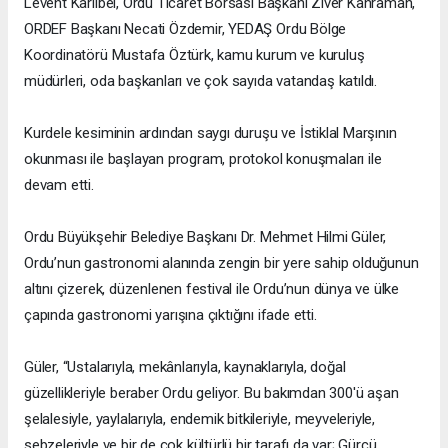
Levent Karlıbel, Ordu Ticaret Borsası Başkanı Ziver Kahraman,
ORDEF Başkanı Necati Özdemir, YEDAŞ Ordu Bölge
Koordinatörü Mustafa Öztürk, kamu kurum ve kuruluş
müdürleri, oda başkanları ve çok sayıda vatandaş katıldı.
Kurdele kesiminin ardından saygı duruşu ve İstiklal Marşının
okunması ile başlayan program, protokol konuşmaları ile
devam etti.
Ordu Büyükşehir Belediye Başkanı Dr. Mehmet Hilmi Güler,
Ordu’nun gastronomi alanında zengin bir yere sahip olduğunun
altını çizerek, düzenlenen festival ile Ordu’nun dünya ve ülke
çapında gastronomi yarışına çıktığını ifade etti.
Güler, “Ustalarıyla, mekânlarıyla, kaynaklarıyla, doğal
güzellikleriyle beraber Ordu geliyor. Bu bakımdan 300'ü aşan
şelalesiyle, yaylalarıyla, endemik bitkileriyle, meyveleriyle,
sebzeleriyle ve bir de çok kültürlü bir tarafı da var; Gürcü