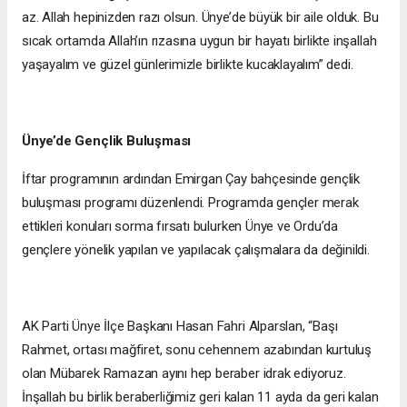
az. Allah hepinizden razı olsun. Ünye’de büyük bir aile olduk. Bu
sıcak ortamda Allah’ın rızasına uygun bir hayatı birlikte inşallah
yaşayalım ve güzel günlerimizle birlikte kucaklayalım” dedi.
Ünye’de Gençlik Buluşması
İftar programının ardından Emirgan Çay bahçesinde gençlik
buluşması programı düzenlendi. Programda gençler merak
ettikleri konuları sorma fırsatı bulurken Ünye ve Ordu’da
gençlere yönelik yapılan ve yapılacak çalışmalara da değinildi.
AK Parti Ünye İlçe Başkanı Hasan Fahri Alparslan, “Başı
Rahmet, ortası mağfiret, sonu cehennem azabından kurtuluş
olan Mübarek Ramazan ayını hep beraber idrak ediyoruz.
İnşallah bu birlik beraberliğimiz geri kalan 11 ayda da geri kalan