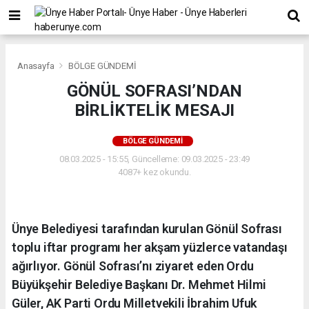
Anasayfa
BÖLGE GÜNDEMİ
GÖNÜL SOFRASI’NDAN
BİRLİKTELİK MESAJI
BÖLGE GÜNDEMİ
08.03.2025 - 15:55, Güncelleme: 09.03.2025 - 23:49
4087+ kez okundu.
Ünye Belediyesi tarafından kurulan Gönül Sofrası
toplu iftar programı her akşam yüzlerce vatandaşı
ağırlıyor. Gönül Sofrası’nı ziyaret eden Ordu
Büyükşehir Belediye Başkanı Dr. Mehmet Hilmi
Güler, AK Parti Ordu Milletvekili İbrahim Ufuk