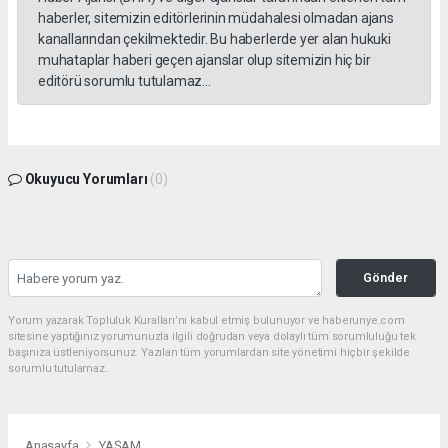
haberler, sitemizin editörlerinin müdahalesi olmadan ajans
kanallarından çekilmektedir. Bu haberlerde yer alan hukuki
muhataplar haberi geçen ajanslar olup sitemizin hiç bir
editörü sorumlu tutulamaz...
Okuyucu Yorumları
(0)
Gönder
Yorum yazarak Topluluk Kuralları’nı kabul etmiş bulunuyor ve haberunye.com
sitesine yaptığınız yorumunuzla ilgili doğrudan veya dolaylı tüm sorumluluğu tek
başınıza üstleniyorsunuz. Yazılan tüm yorumlardan site yönetimi hiçbir şekilde
sorumlu tutulamaz.
Anasayfa
YAŞAM