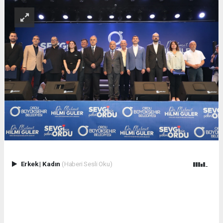
Erkek
|
Kadın
(Haberi Sesli Oku)