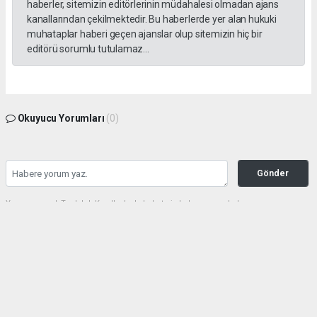
haberler, sitemizin editörlerinin müdahalesi olmadan ajans
kanallarından çekilmektedir. Bu haberlerde yer alan hukuki
muhataplar haberi geçen ajanslar olup sitemizin hiç bir
editörü sorumlu tutulamaz...
Okuyucu Yorumları
(0)
Gönder
Yorum yazarak Topluluk Kuralları’nı kabul etmiş bulunuyor ve haberunye.com
sitesine yaptığınız yorumunuzla ilgili doğrudan veya dolaylı tüm sorumluluğu tek
başınıza üstleniyorsunuz. Yazılan tüm yorumlardan site yönetimi hiçbir şekilde
sorumlu tutulamaz.