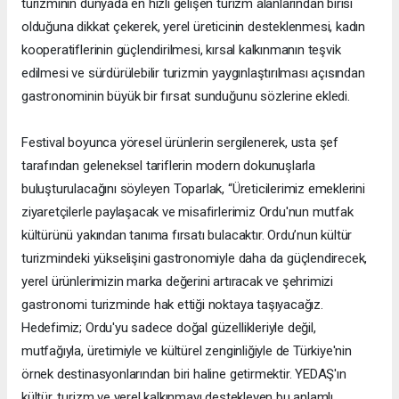
turizminin dünyada en hızlı gelişen turizm alanlarından birisi
olduğuna dikkat çekerek, yerel üreticinin desteklenmesi, kadın
kooperatiflerinin güçlendirilmesi, kırsal kalkınmanın teşvik
edilmesi ve sürdürülebilir turizmin yaygınlaştırılması açısından
gastronominin büyük bir fırsat sunduğunu sözlerine ekledi.
Festival boyunca yöresel ürünlerin sergilenerek, usta şef
tarafından geleneksel tariflerin modern dokunuşlarla
buluşturulacağını söyleyen Toparlak, “Üreticilerimiz emeklerini
ziyaretçilerle paylaşacak ve misafirlerimiz Ordu'nun mutfak
kültürünü yakından tanıma fırsatı bulacaktır. Ordu’nun kültür
turizmindeki yükselişini gastronomiyle daha da güçlendirecek,
yerel ürünlerimizin marka değerini artıracak ve şehrimizi
gastronomi turizminde hak ettiği noktaya taşıyacağız.
Hedefimiz; Ordu'yu sadece doğal güzellikleriyle değil,
mutfağıyla, üretimiyle ve kültürel zenginliğiyle de Türkiye'nin
örnek destinasyonlarından biri haline getirmektir. YEDAŞ'ın
kültür, turizm ve yerel kalkınmayı destekleyen bu anlamlı