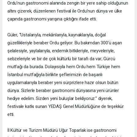
Ordu’nun gastronomi alanında zengin bir yere sahip olduğunun
altını çizerek, düzenlenen festival ile Ordu’nun dünya ve ülke
çapında gastronomi yarışına çıktığını ifade etti.
Güler, “Ustalarıyla, mekânlarıyla, kaynaklarıyla, doğal
güzellikleriyle beraber Ordu geliyor. Bu bakımdan 300'ü aşan
şelalesiyle, yaylalarıyla, endemik bitkileriyle, meyveleriyle,
sebzeleriyle ve bir de çok kültürlü bir tarafı da var; Gürcü
mutfağı da burada. Dolayısıyla hem Ordu hem Türkiye hem
İstanbul mutfağıyla birlikte şeflerimizin de başarılı
uygulamalarıyla beraber yeni sürprizlere hazır olsun bütün
dünya. Sizlerle beraber gastronomi dünyasına yeni ürünler
hediye edelim. Sizden yeni buluşlar bekliyoruz.” diyerek,
festivale katkı sunan YEDAŞ Genel Müdürlüğüne de teşekkür
etti.
İl Kültür ve Turizm Müdürü Uğur Toparlak ise gastronomi