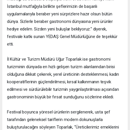
İstanbul mutfağıyla birlikte şeflerimizin de başarılı
uygulamalarıyla beraber yeni sürprizlere hazır olsun bütün
dünya. Sizlerle beraber gastronomi dünyasına yeni ürünler
hediye edelim. Sizden yeni buluşlar bekliyoruz.” diyerek,
festivale katkı sunan YEDAŞ Genel Müdürlüğüne de teşekkür
etti.
İl Kültür ve Turizm Müdürü Uğur Toparlak ise gastronomi
turizminin dünyada en hızlı gelişen turizm alanlarından birisi
olduğuna dikkat çekerek, yerel üreticinin desteklenmesi, kadın
kooperatiflerinin güçlendirilmesi, kırsal kalkınmanın teşvik
edilmesi ve sürdürülebilir turizmin yaygınlaştırılması açısından
gastronominin büyük bir fırsat sunduğunu sözlerine ekledi.
Festival boyunca yöresel ürünlerin sergilenerek, usta şef
tarafından geleneksel tariflerin modern dokunuşlarla
buluşturulacağını söyleyen Toparlak, “Üreticilerimiz emeklerini