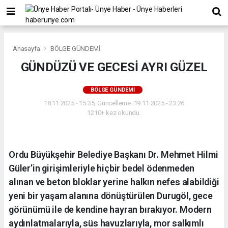
Anasayfa
BÖLGE GÜNDEMİ
GÜNDÜZÜ VE GECESİ AYRI GÜZEL
BÖLGE GÜNDEMİ
18.11.2025 - 15:35, Güncelleme: 19.11.2025 - 23:26
1210+ kez okundu.
Ordu Büyükşehir Belediye Başkanı Dr. Mehmet Hilmi
Güler’in girişimleriyle hiçbir bedel ödenmeden
alınan ve beton bloklar yerine halkın nefes alabildiği
yeni bir yaşam alanına dönüştürülen Durugöl, gece
görünümü ile de kendine hayran bırakıyor. Modern
aydınlatmalarıyla, süs havuzlarıyla, mor salkımlı