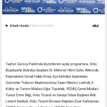
Erkek
|
Kadın
(Haberi Sesli Oku)
Tayfun Gürsoy Parkı’nda düzenlenen açılış programına, Ordu
Büyükşehir Belediye Başkanı Dr. Mehmet Hilmi Güler, Altınordu
Kaymakamı İsmail Hakkı Ertaş, ilçe belediye başkanları,
Gürcistan Trabzon Başkonsolosu Sayın Nikoloz Lashvili, İl
Kültür ve Turizm Müdürü Uğur Toparlak, YEDAŞ Genel Müdürü
Yunus Emre Bilgi, Ordu Ticaret ve Sanayi Odası Başkanı Adil
Levent Karlıbel, Ordu Ticaret Borsası Başkanı Ziver Kahraman,