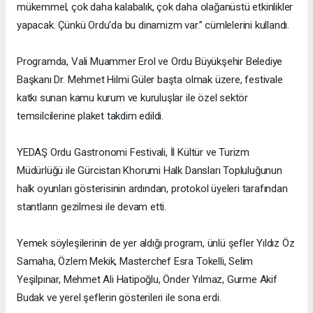
mükemmel, çok daha kalabalık, çok daha olağanüstü etkinlikler
yapacak. Çünkü Ordu'da bu dinamizm var.” cümlelerini kullandı.
Programda, Vali Muammer Erol ve Ordu Büyükşehir Belediye
Başkanı Dr. Mehmet Hilmi Güler başta olmak üzere, festivale
katkı sunan kamu kurum ve kuruluşlar ile özel sektör
temsilcilerine plaket takdim edildi.
YEDAŞ Ordu Gastronomi Festivali, İl Kültür ve Turizm
Müdürlüğü ile Gürcistan Khorumi Halk Dansları Topluluğunun
halk oyunları gösterisinin ardından, protokol üyeleri tarafından
stantların gezilmesi ile devam etti.
Yemek söyleşilerinin de yer aldığı program, ünlü şefler Yıldız Öz
Samaha, Özlem Mekik, Masterchef Esra Tokelli, Selim
Yeşilpınar, Mehmet Ali Hatipoğlu, Önder Yılmaz, Gurme Akif
Budak ve yerel şeflerin gösterileri ile sona erdi.