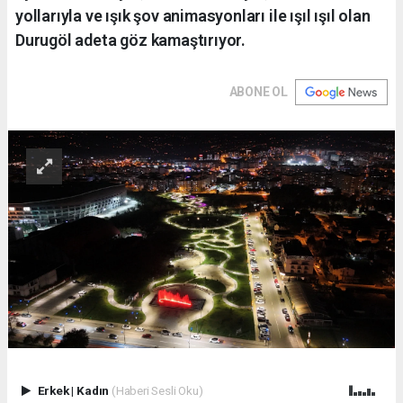
yollarıyla ve ışık şov animasyonları ile ışıl ışıl olan
Durugöl adeta göz kamaştırıyor.
ABONE OL
Erkek
|
Kadın
(Haberi Sesli Oku)