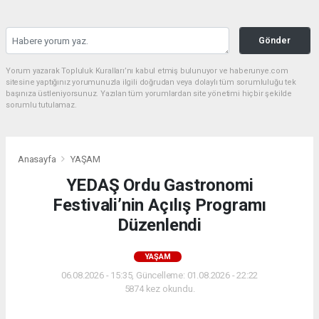
Gönder
Yorum yazarak Topluluk Kuralları’nı kabul etmiş bulunuyor ve haberunye.com
sitesine yaptığınız yorumunuzla ilgili doğrudan veya dolaylı tüm sorumluluğu tek
başınıza üstleniyorsunuz. Yazılan tüm yorumlardan site yönetimi hiçbir şekilde
sorumlu tutulamaz.
Anasayfa
YAŞAM
YEDAŞ Ordu Gastronomi
Festivali’nin Açılış Programı
Düzenlendi
YAŞAM
06.08.2026 - 15:35, Güncelleme: 01.08.2026 - 22:22
5874 kez okundu.