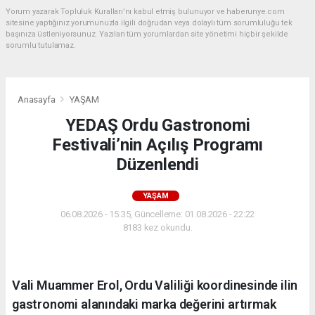
Yorum yazarak Topluluk Kuralları’nı kabul etmiş bulunuyor ve haberunye.com
sitesine yaptığınız yorumunuzla ilgili doğrudan veya dolaylı tüm sorumluluğu tek
başınıza üstleniyorsunuz. Yazılan tüm yorumlardan site yönetimi hiçbir şekilde
sorumlu tutulamaz.
Anasayfa
YAŞAM
YEDAŞ Ordu Gastronomi
Festivali’nin Açılış Programı
Düzenlendi
YAŞAM
06.08.2026 - 15:35, Güncelleme: 01.08.2026 - 22:22
8183 kez okundu.
Vali Muammer Erol, Ordu Valiliği koordinesinde ilin
gastronomi alanındaki marka değerini artırmak