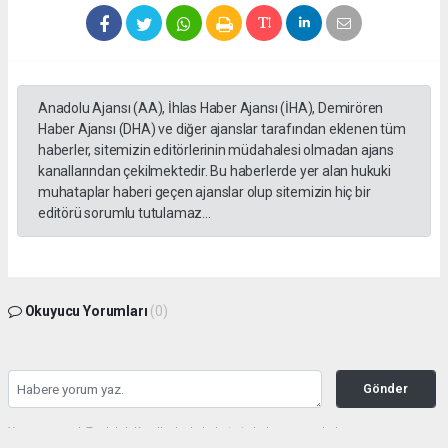
Anadolu Ajansı (AA), İhlas Haber Ajansı (İHA), Demirören
Haber Ajansı (DHA) ve diğer ajanslar tarafından eklenen tüm
haberler, sitemizin editörlerinin müdahalesi olmadan ajans
kanallarından çekilmektedir. Bu haberlerde yer alan hukuki
muhataplar haberi geçen ajanslar olup sitemizin hiç bir
editörü sorumlu tutulamaz...
Okuyucu Yorumları
(0)
Gönder
Yorum yazarak Topluluk Kuralları’nı kabul etmiş bulunuyor ve haberunye.com
sitesine yaptığınız yorumunuzla ilgili doğrudan veya dolaylı tüm sorumluluğu tek