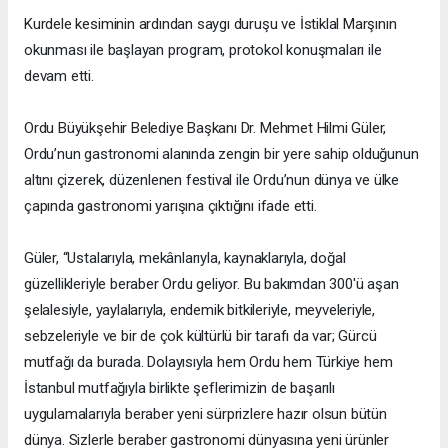
Kurdele kesiminin ardından saygı duruşu ve İstiklal Marşının
okunması ile başlayan program, protokol konuşmaları ile
devam etti.
Ordu Büyükşehir Belediye Başkanı Dr. Mehmet Hilmi Güler,
Ordu’nun gastronomi alanında zengin bir yere sahip olduğunun
altını çizerek, düzenlenen festival ile Ordu’nun dünya ve ülke
çapında gastronomi yarışına çıktığını ifade etti.
Güler, “Ustalarıyla, mekânlarıyla, kaynaklarıyla, doğal
güzellikleriyle beraber Ordu geliyor. Bu bakımdan 300'ü aşan
şelalesiyle, yaylalarıyla, endemik bitkileriyle, meyveleriyle,
sebzeleriyle ve bir de çok kültürlü bir tarafı da var; Gürcü
mutfağı da burada. Dolayısıyla hem Ordu hem Türkiye hem
İstanbul mutfağıyla birlikte şeflerimizin de başarılı
uygulamalarıyla beraber yeni sürprizlere hazır olsun bütün
dünya. Sizlerle beraber gastronomi dünyasına yeni ürünler