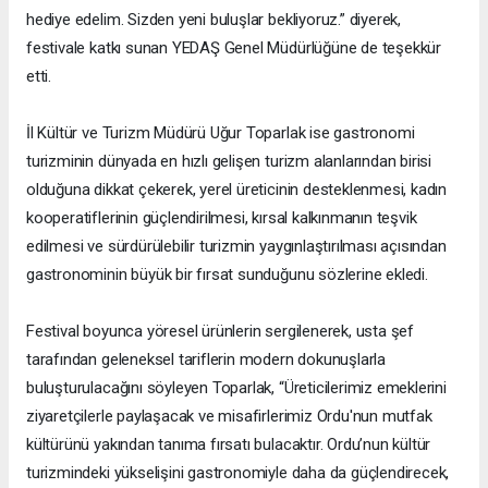
hediye edelim. Sizden yeni buluşlar bekliyoruz.” diyerek,
festivale katkı sunan YEDAŞ Genel Müdürlüğüne de teşekkür
etti.
İl Kültür ve Turizm Müdürü Uğur Toparlak ise gastronomi
turizminin dünyada en hızlı gelişen turizm alanlarından birisi
olduğuna dikkat çekerek, yerel üreticinin desteklenmesi, kadın
kooperatiflerinin güçlendirilmesi, kırsal kalkınmanın teşvik
edilmesi ve sürdürülebilir turizmin yaygınlaştırılması açısından
gastronominin büyük bir fırsat sunduğunu sözlerine ekledi.
Festival boyunca yöresel ürünlerin sergilenerek, usta şef
tarafından geleneksel tariflerin modern dokunuşlarla
buluşturulacağını söyleyen Toparlak, “Üreticilerimiz emeklerini
ziyaretçilerle paylaşacak ve misafirlerimiz Ordu'nun mutfak
kültürünü yakından tanıma fırsatı bulacaktır. Ordu’nun kültür
turizmindeki yükselişini gastronomiyle daha da güçlendirecek,