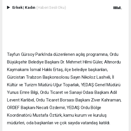
Erkek
|
Kadın
(Haberi Sesli Oku)
Tayfun Gürsoy Parkı’nda düzenlenen açılış programına, Ordu
Büyükşehir Belediye Başkanı Dr. Mehmet Hilmi Güler, Altınordu
Kaymakamı İsmail Hakkı Ertaş, ilçe belediye başkanları,
Gürcistan Trabzon Başkonsolosu Sayın Nikoloz Lashvili, İl
Kültür ve Turizm Müdürü Uğur Toparlak, YEDAŞ Genel Müdürü
Yunus Emre Bilgi, Ordu Ticaret ve Sanayi Odası Başkanı Adil
Levent Karlıbel, Ordu Ticaret Borsası Başkanı Ziver Kahraman,
ORDEF Başkanı Necati Özdemir, YEDAŞ Ordu Bölge
Koordinatörü Mustafa Öztürk, kamu kurum ve kuruluş
müdürleri, oda başkanları ve çok sayıda vatandaş katıldı.