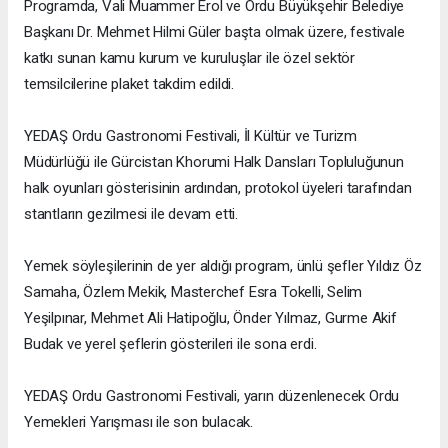
Programda, Vali Muammer Erol ve Ordu Büyükşehir Belediye
Başkanı Dr. Mehmet Hilmi Güler başta olmak üzere, festivale
katkı sunan kamu kurum ve kuruluşlar ile özel sektör
temsilcilerine plaket takdim edildi.
YEDAŞ Ordu Gastronomi Festivali, İl Kültür ve Turizm
Müdürlüğü ile Gürcistan Khorumi Halk Dansları Topluluğunun
halk oyunları gösterisinin ardından, protokol üyeleri tarafından
stantların gezilmesi ile devam etti.
Yemek söyleşilerinin de yer aldığı program, ünlü şefler Yıldız Öz
Samaha, Özlem Mekik, Masterchef Esra Tokelli, Selim
Yeşilpınar, Mehmet Ali Hatipoğlu, Önder Yılmaz, Gurme Akif
Budak ve yerel şeflerin gösterileri ile sona erdi.
YEDAŞ Ordu Gastronomi Festivali, yarın düzenlenecek Ordu
Yemekleri Yarışması ile son bulacak.