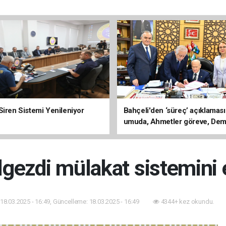
Siren Sistemi Yenileniyor
Bahçeli'den ‘süreç’ açıklaması
umuda, Ahmetler göreve, Dem
evine dönmeli’
İlgezdi mülakat sistemini e
18.03.2025 - 16:49, Güncelleme: 18.03.2025 - 16:49
4344+ kez okundu.