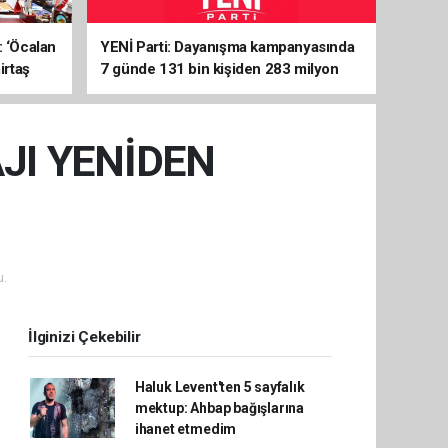
: ‘Öcalan
YENİ Parti: Dayanışma kampanyasında
irtaş
7 günde 131 bin kişiden 283 milyon
liralık destek
JI YENİDEN
u.
İlginizi Çekebilir
Haluk Levent'ten 5 sayfalık
mektup: Ahbap bağışlarına
ihanet etmedim