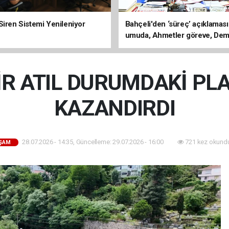
Siren Sistemi Yenileniyor
Bahçeli'den ‘süreç’ açıklaması
umuda, Ahmetler göreve, Dem
evine dönmeli’
R ATIL DURUMDAKİ PLA
KAZANDIRDI
28.07.2026 - 14:35, Güncelleme: 29.07.2026 - 16:00
721 kez okund
ŞAM