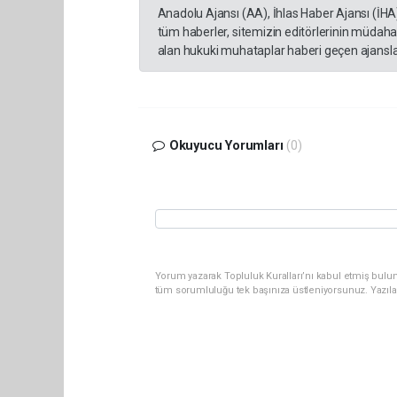
Anadolu Ajansı (AA), İhlas Haber Ajansı (İHA
tüm haberler, sitemizin editörlerinin müdaha
alan hukuki muhataplar haberi geçen ajanslar
Okuyucu Yorumları
(0)
Yorum yazarak Topluluk Kuralları’nı kabul etmiş bulu
tüm sorumluluğu tek başınıza üstleniyorsunuz. Yazıla