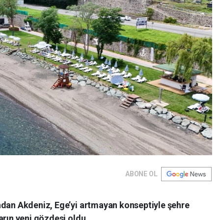
ABONE OL
ndan Akdeniz, Ege’yi artmayan konseptiyle şehre
arın yeni gözdesi oldu.