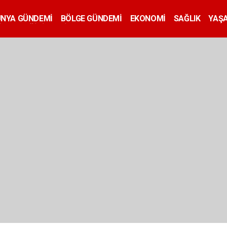
ÜNYA GÜNDEMİ
BÖLGE GÜNDEMİ
EKONOMİ
SAĞLIK
YAŞ
İLAN
EĞİTİM
SİYASET