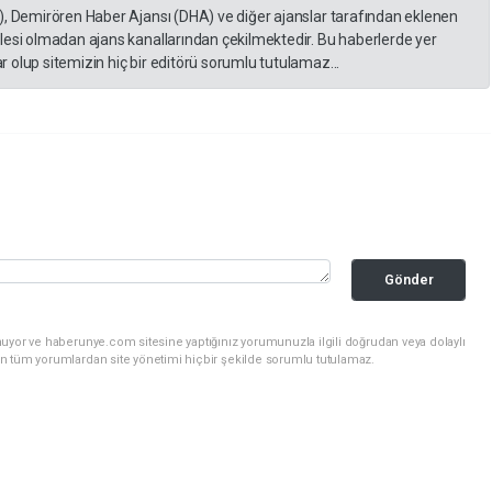
), Demirören Haber Ajansı (DHA) ve diğer ajanslar tarafından eklenen
lesi olmadan ajans kanallarından çekilmektedir. Bu haberlerde yer
 olup sitemizin hiç bir editörü sorumlu tutulamaz...
Gönder
nuyor ve haberunye.com sitesine yaptığınız yorumunuzla ilgili doğrudan veya dolaylı
n tüm yorumlardan site yönetimi hiçbir şekilde sorumlu tutulamaz.