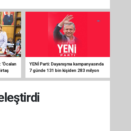
: ‘Öcalan
YENİ Parti: Dayanışma kampanyasında
irtaş
7 günde 131 bin kişiden 283 milyon
liralık destek
leştirdi