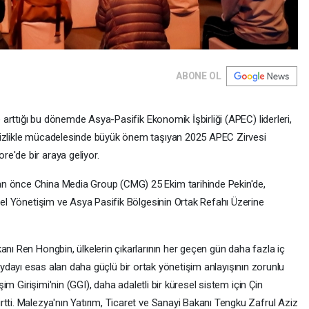
ABONE OL
çe arttığı bu dönemde Asya-Pasifik Ekonomik İşbirliği (APEC) liderleri,
sizlikle mücadelesinde büyük önem taşıyan 2025 APEC Zirvesi
e'de bir araya geliyor.
an önce China Media Group (CMG) 25 Ekim tarihinde Pekin'de,
esel Yönetişim ve Asya Pasifik Bölgesinin Ortak Refahı Üzerine
anı Ren Hongbin, ülkelerin çıkarlarının her geçen gün daha fazla iç
klı faydayı esas alan daha güçlü bir ortak yönetişim anlayışının zorunlu
işim Girişimi'nin (GGI), daha adaletli bir küresel sistem için Çin
tti. Malezya'nın Yatırım, Ticaret ve Sanayi Bakanı Tengku Zafrul Aziz