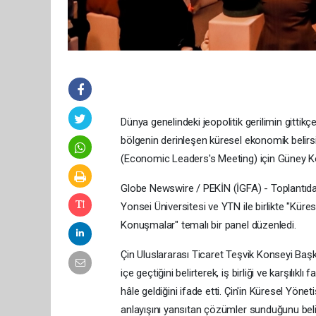
Dünya genelindeki jeopolitik gerilimin gittik
bölgenin derinleşen küresel ekonomik belir
(Economic Leaders's Meeting) için Güney Kor
Globe Newswire / PEKİN (İGFA) - Toplantıd
Yonsei Üniversitesi ve YTN ile birlikte "Kür
Konuşmalar" temalı bir panel düzenledi.
Çin Uluslararası Ticaret Teşvik Konseyi Başk
içe geçtiğini belirterek, iş birliği ve karşılı
hâle geldiğini ifade etti. Çin'in Küresel Yönet
anlayışını yansıtan çözümler sunduğunu belir