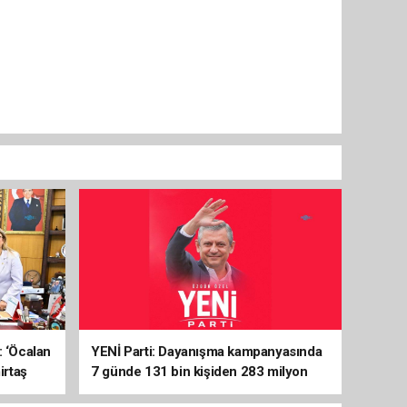
: ‘Öcalan
YENİ Parti: Dayanışma kampanyasında
irtaş
7 günde 131 bin kişiden 283 milyon
liralık destek