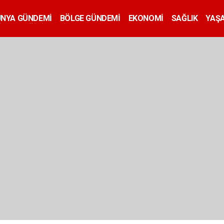
ÜNYA GÜNDEMİ
BÖLGE GÜNDEMİ
EKONOMİ
SAĞLIK
YAŞ
İLAN
EĞİTİM
SİYASET