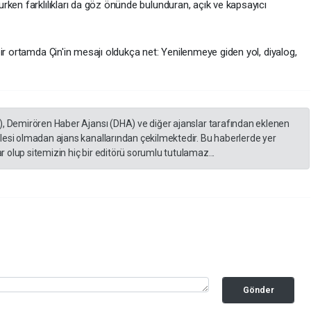
rken farklılıkları da göz önünde bulunduran, açık ve kapsayıcı
ir ortamda Çin'in mesajı oldukça net: Yenilenmeye giden yol, diyalog,
), Demirören Haber Ajansı (DHA) ve diğer ajanslar tarafından eklenen
lesi olmadan ajans kanallarından çekilmektedir. Bu haberlerde yer
 olup sitemizin hiç bir editörü sorumlu tutulamaz...
Gönder