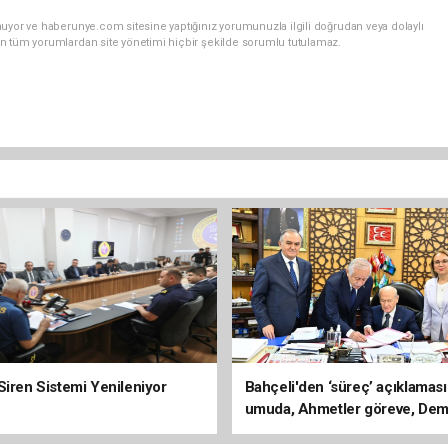
nuyor ve haberunye.com sitesine yaptığınız yorumunuzla ilgili doğrudan veya dolaylı
n tüm yorumlardan site yönetimi hiçbir şekilde sorumlu tutulamaz.
Siren Sistemi Yenileniyor
Bahçeli'den ‘süreç’ açıklaması
umuda, Ahmetler göreve, Dem
evine dönmeli’