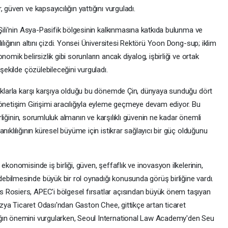
 güven ve kapsayıcılığın yattığını vurguladı.
 Şili'nin Asya-Pasifik bölgesinin kalkınmasına katkıda bulunma ve
ılığının altını çizdi. Yonsei Üniversitesi Rektörü Yoon Dong-sup; iklim
omik belirsizlik gibi sorunların ancak diyalog, işbirliği ve ortak
 şekilde çözülebileceğini vurguladı.
luklarla karşı karşıya olduğu bu dönemde Çin, dünyaya sunduğu dört
Yönetişim Girişimi aracılığıyla eyleme geçmeye devam ediyor. Bu
birliğinin, sorumluluk almanın ve karşılıklı güvenin ne kadar önemli
nıklılığının küresel büyüme için istikrar sağlayıcı bir güç olduğunu
ekonomisinde iş birliği, güven, şeffaflık ve inovasyon ilkelerinin,
bilmesinde büyük bir rol oynadığı konusunda görüş birliğine vardı.
 Rosiers, APEC'i bölgesel fırsatlar açısından büyük önem taşıyan
lezya Ticaret Odası'ndan Gaston Chee, gittikçe artan ticaret
ğın önemini vurgularken, Seoul International Law Academy'den Seu