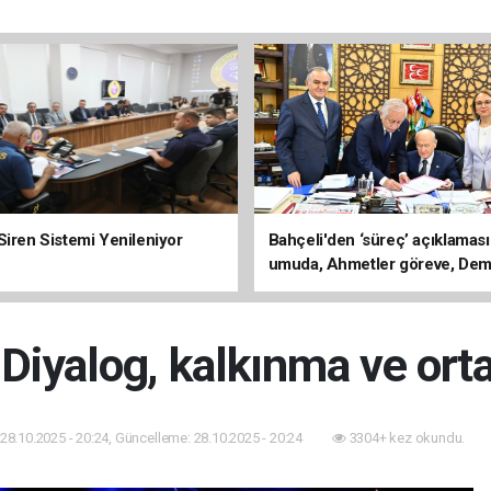
Siren Sistemi Yenileniyor
Bahçeli'den ‘süreç’ açıklaması
umuda, Ahmetler göreve, Dem
evine dönmeli’
Diyalog, kalkınma ve orta
28.10.2025 - 20:24, Güncelleme: 28.10.2025 - 20:24
3304+ kez okundu.