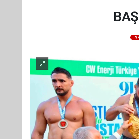
BAŞ
S