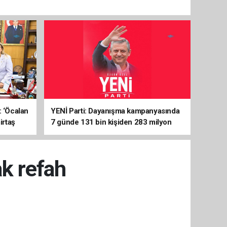
: ‘Öcalan
YENİ Parti: Dayanışma kampanyasında
irtaş
7 günde 131 bin kişiden 283 milyon
liralık destek
k refah