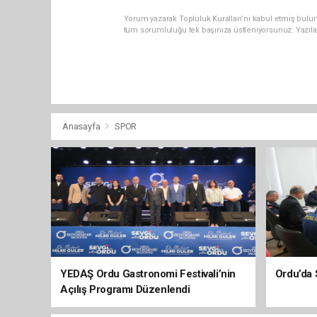
Yorum yazarak Topluluk Kuralları’nı kabul etmiş bulu
tüm sorumluluğu tek başınıza üstleniyorsunuz. Yazıla
Anasayfa
SPOR
YEDAŞ Ordu Gastronomi Festivali’nin
Ordu’da 
Açılış Programı Düzenlendi