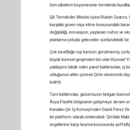
tüm ülkelerin büyümesinin temelinde kurallar,
Şili Temsilciler Meclisi üyesi Ruben Oyarzo,
karşılıklı güven inşa etme konusundaki kararl
değişikliği, inovasyon, yaşlanan nüfus ve ekon
planlama yoluyla gelecekte sürdürülebilir bir
Çok taraflılığın eşi benzeri görülmemiş zor
büyük küresel girişimden biri olan Küresel 
yaklaşımı takdir eden panel katılımcıları, iş 
olduğunun altını çizerek Çin'in ekonomik daya
belirtti.
Tüm katılımcılar, günümüzün kırılgan küresel 
Asya Pasifik bölgesinin gelişmeye devam ede
Kanada-Çin İş Konseyi'nden David Perez Des
bir platform olarak nitelendirdi. Çin'deki Ma
engellerine karşı koyma konusunda şeffaflı