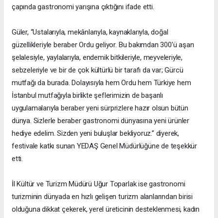
çapında gastronomi yarışına çıktığını ifade etti.
Güler, “Ustalarıyla, mekânlarıyla, kaynaklarıyla, doğal
güzellikleriyle beraber Ordu geliyor. Bu bakımdan 300'ü aşan
şelalesiyle, yaylalarıyla, endemik bitkileriyle, meyveleriyle,
sebzeleriyle ve bir de çok kültürlü bir tarafı da var; Gürcü
mutfağı da burada. Dolayısıyla hem Ordu hem Türkiye hem
İstanbul mutfağıyla birlikte şeflerimizin de başarılı
uygulamalarıyla beraber yeni sürprizlere hazır olsun bütün
dünya. Sizlerle beraber gastronomi dünyasına yeni ürünler
hediye edelim. Sizden yeni buluşlar bekliyoruz.” diyerek,
festivale katkı sunan YEDAŞ Genel Müdürlüğüne de teşekkür
etti.
İl Kültür ve Turizm Müdürü Uğur Toparlak ise gastronomi
turizminin dünyada en hızlı gelişen turizm alanlarından birisi
olduğuna dikkat çekerek, yerel üreticinin desteklenmesi, kadın