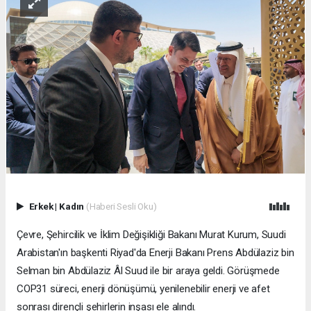
Erkek
|
Kadın
(Haberi Sesli Oku)
Çevre, Şehircilik ve İklim Değişikliği Bakanı Murat Kurum, Suudi
Arabistan'ın başkenti Riyad'da Enerji Bakanı Prens Abdülaziz bin
Selman bin Abdülaziz Âl Suud ile bir araya geldi. Görüşmede
COP31 süreci, enerji dönüşümü, yenilenebilir enerji ve afet
sonrası dirençli şehirlerin inşası ele alındı.