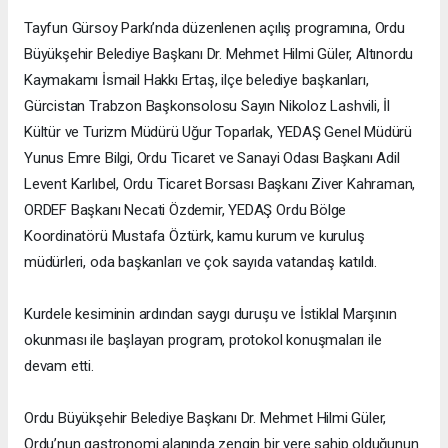
Tayfun Gürsoy Parkı’nda düzenlenen açılış programına, Ordu
Büyükşehir Belediye Başkanı Dr. Mehmet Hilmi Güler, Altınordu
Kaymakamı İsmail Hakkı Ertaş, ilçe belediye başkanları,
Gürcistan Trabzon Başkonsolosu Sayın Nikoloz Lashvili, İl
Kültür ve Turizm Müdürü Uğur Toparlak, YEDAŞ Genel Müdürü
Yunus Emre Bilgi, Ordu Ticaret ve Sanayi Odası Başkanı Adil
Levent Karlıbel, Ordu Ticaret Borsası Başkanı Ziver Kahraman,
ORDEF Başkanı Necati Özdemir, YEDAŞ Ordu Bölge
Koordinatörü Mustafa Öztürk, kamu kurum ve kuruluş
müdürleri, oda başkanları ve çok sayıda vatandaş katıldı.
Kurdele kesiminin ardından saygı duruşu ve İstiklal Marşının
okunması ile başlayan program, protokol konuşmaları ile
devam etti.
Ordu Büyükşehir Belediye Başkanı Dr. Mehmet Hilmi Güler,
Ordu’nun gastronomi alanında zengin bir yere sahip olduğunun