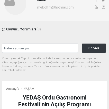
editor
melodifm@hotmail.com
Okuyucu Yorumları
(0)
Gönder
Yorum yazarak Topluluk Kuralları’nı kabul etmiş bulunuyor ve haberunye.com
sitesine yaptığınız yorumunuzla ilgili doğrudan veya dolaylı tüm sorumluluğu tek
başınıza üstleniyorsunuz. Yazılan tüm yorumlardan site yönetimi hiçbir şekilde
sorumlu tutulamaz.
Anasayfa
YAŞAM
YEDAŞ Ordu Gastronomi
Festivali’nin Açılış Programı