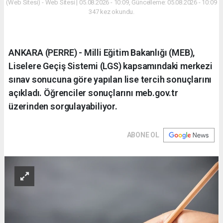
(Web Sitesi) - Web Sitesi | 05.08.2026 - 10:09, Güncelleme: 05.08.2026 - 10:09
347 kez okundu.
ANKARA (PERRE) - Milli Eğitim Bakanlığı (MEB),
Liselere Geçiş Sistemi (LGS) kapsamındaki merkezi
sınav sonucuna göre yapılan lise tercih sonuçlarını
açıkladı. Öğrenciler sonuçlarını meb.gov.tr
üzerinden sorgulayabiliyor.
ABONE OL