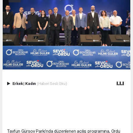
Erkek
|
Kadın
(Haberi Sesli Oku)
Tayfun Gürsoy Parkı’nda düzenlenen açılış programına, Ordu