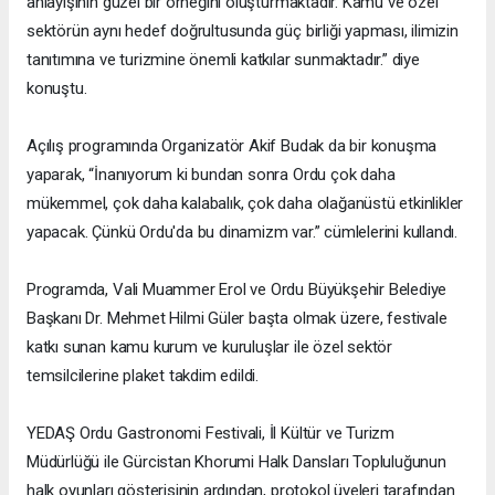
anlayışının güzel bir örneğini oluşturmaktadır. Kamu ve özel
sektörün aynı hedef doğrultusunda güç birliği yapması, ilimizin
tanıtımına ve turizmine önemli katkılar sunmaktadır.” diye
konuştu.
Açılış programında Organizatör Akif Budak da bir konuşma
yaparak, “İnanıyorum ki bundan sonra Ordu çok daha
mükemmel, çok daha kalabalık, çok daha olağanüstü etkinlikler
yapacak. Çünkü Ordu'da bu dinamizm var.” cümlelerini kullandı.
Programda, Vali Muammer Erol ve Ordu Büyükşehir Belediye
Başkanı Dr. Mehmet Hilmi Güler başta olmak üzere, festivale
katkı sunan kamu kurum ve kuruluşlar ile özel sektör
temsilcilerine plaket takdim edildi.
YEDAŞ Ordu Gastronomi Festivali, İl Kültür ve Turizm
Müdürlüğü ile Gürcistan Khorumi Halk Dansları Topluluğunun
halk oyunları gösterisinin ardından, protokol üyeleri tarafından