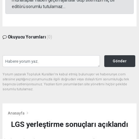
muhataplar haberi geçen ajanslar olup sitemizin hiç bir
editörü sorumlu tutulamaz...
Okuyucu Yorumları
(0)
Gönder
Yorum yazarak Topluluk Kuralları’nı kabul etmiş bulunuyor ve haberunye.com
sitesine yaptığınız yorumunuzla ilgili doğrudan veya dolaylı tüm sorumluluğu tek
başınıza üstleniyorsunuz. Yazılan tüm yorumlardan site yönetimi hiçbir şekilde
sorumlu tutulamaz.
Anasayfa
LGS yerleştirme sonuçları açıklandı