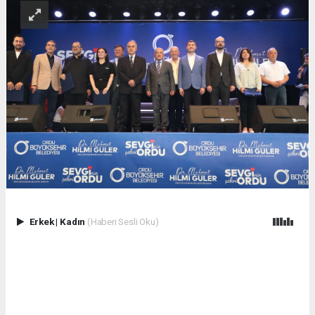
Erkek
|
Kadın
(Haberi Sesli Oku)