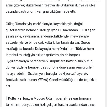
altını çizerek, düzenlenen festival ile Ordu’nun dünya ve ülke
çapında gastronomi yarışına çıktığını ifade etti.
Güler, “Ustalarıyla, mekânlarıyla, kaynaklarıyla, doğal
güzellikleriyle beraber Ordu geliyor. Bu bakımdan 300'ü aşan
şelalesiyle, yaylalarıyla, endemik bitkileriyle, meyveleriyle,
sebzeleriyle ve bir de çok kültürlü bir tarafı da var; Gürcü
mutfağı da burada. Dolayısıyla hem Ordu hem Türkiye hem
İstanbul mutfağıyla birlikte şeflerimizin de başarılı
uygulamalarıyla beraber yeni sürprizlere hazır olsun bütün
dünya. Sizlerle beraber gastronomi dünyasına yeni ürünler
hediye edelim. Sizden yeni buluşlar bekliyoruz.” diyerek,
festivale katkı sunan YEDAŞ Genel Müdürlüğüne de teşekkür
etti.
İl Kültür ve Turizm Müdürü Uğur Toparlak ise gastronomi
turizminin dünyada en hızlı gelişen turizm alanlarından birisi