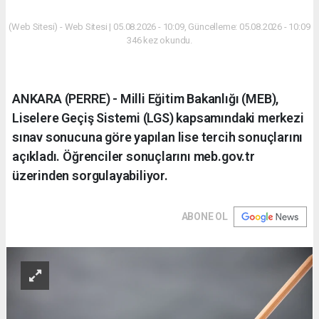
(Web Sitesi) - Web Sitesi | 05.08.2026 - 10:09, Güncelleme: 05.08.2026 - 10:09
346 kez okundu.
ANKARA (PERRE) - Milli Eğitim Bakanlığı (MEB),
Liselere Geçiş Sistemi (LGS) kapsamındaki merkezi
sınav sonucuna göre yapılan lise tercih sonuçlarını
açıkladı. Öğrenciler sonuçlarını meb.gov.tr
üzerinden sorgulayabiliyor.
ABONE OL