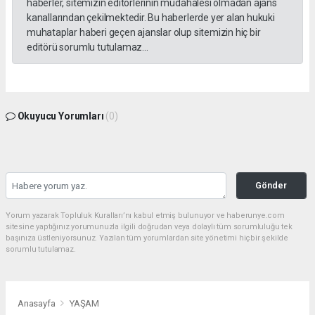
haberler, sitemizin editörlerinin müdahalesi olmadan ajans
kanallarından çekilmektedir. Bu haberlerde yer alan hukuki
muhataplar haberi geçen ajanslar olup sitemizin hiç bir
editörü sorumlu tutulamaz...
Okuyucu Yorumları
(0)
Gönder
Yorum yazarak Topluluk Kuralları’nı kabul etmiş bulunuyor ve haberunye.com
sitesine yaptığınız yorumunuzla ilgili doğrudan veya dolaylı tüm sorumluluğu tek
başınıza üstleniyorsunuz. Yazılan tüm yorumlardan site yönetimi hiçbir şekilde
sorumlu tutulamaz.
Anasayfa
YAŞAM