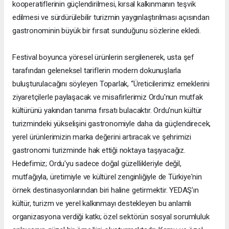
kooperatiflerinin güçlendirilmesi, kırsal kalkınmanın teşvik
edilmesi ve sürdürülebilir turizmin yaygınlaştırılması açısından
gastronominin büyük bir fırsat sunduğunu sözlerine ekledi.
Festival boyunca yöresel ürünlerin sergilenerek, usta şef
tarafından geleneksel tariflerin modern dokunuşlarla
buluşturulacağını söyleyen Toparlak, “Üreticilerimiz emeklerini
ziyaretçilerle paylaşacak ve misafirlerimiz Ordu'nun mutfak
kültürünü yakından tanıma fırsatı bulacaktır. Ordu’nun kültür
turizmindeki yükselişini gastronomiyle daha da güçlendirecek,
yerel ürünlerimizin marka değerini artıracak ve şehrimizi
gastronomi turizminde hak ettiği noktaya taşıyacağız.
Hedefimiz; Ordu'yu sadece doğal güzellikleriyle değil,
mutfağıyla, üretimiyle ve kültürel zenginliğiyle de Türkiye'nin
örnek destinasyonlarından biri haline getirmektir. YEDAŞ'ın
kültür, turizm ve yerel kalkınmayı destekleyen bu anlamlı
organizasyona verdiği katkı; özel sektörün sosyal sorumluluk