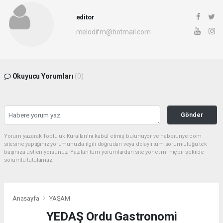
editor
melodifm@hotmail.com
Okuyucu Yorumları
(0)
Gönder
Yorum yazarak Topluluk Kuralları’nı kabul etmiş bulunuyor ve haberunye.com
sitesine yaptığınız yorumunuzla ilgili doğrudan veya dolaylı tüm sorumluluğu tek
başınıza üstleniyorsunuz. Yazılan tüm yorumlardan site yönetimi hiçbir şekilde
sorumlu tutulamaz.
Anasayfa
YAŞAM
YEDAŞ Ordu Gastronomi