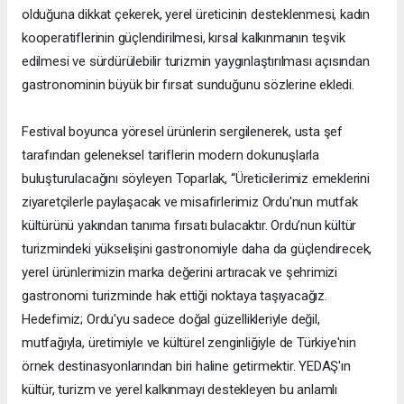
olduğuna dikkat çekerek, yerel üreticinin desteklenmesi, kadın
kooperatiflerinin güçlendirilmesi, kırsal kalkınmanın teşvik
edilmesi ve sürdürülebilir turizmin yaygınlaştırılması açısından
gastronominin büyük bir fırsat sunduğunu sözlerine ekledi.
Festival boyunca yöresel ürünlerin sergilenerek, usta şef
tarafından geleneksel tariflerin modern dokunuşlarla
buluşturulacağını söyleyen Toparlak, “Üreticilerimiz emeklerini
ziyaretçilerle paylaşacak ve misafirlerimiz Ordu'nun mutfak
kültürünü yakından tanıma fırsatı bulacaktır. Ordu’nun kültür
turizmindeki yükselişini gastronomiyle daha da güçlendirecek,
yerel ürünlerimizin marka değerini artıracak ve şehrimizi
gastronomi turizminde hak ettiği noktaya taşıyacağız.
Hedefimiz; Ordu'yu sadece doğal güzellikleriyle değil,
mutfağıyla, üretimiyle ve kültürel zenginliğiyle de Türkiye'nin
örnek destinasyonlarından biri haline getirmektir. YEDAŞ'ın
kültür, turizm ve yerel kalkınmayı destekleyen bu anlamlı