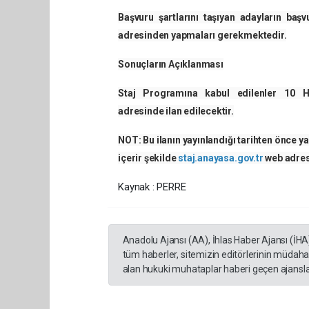
Başvuru şartlarını taşıyan adayların baş
adresinden yapmaları gerekmektedir.
Sonuçların Açıklanması
Staj Programına kabul edilenler 10 
adresinde ilan edilecektir.
NOT:
Bu ilanın yayınlandığı tarihten önce yap
içerir şekilde
staj.anayasa.gov.tr
web adres
Kaynak : PERRE
Anadolu Ajansı (AA), İhlas Haber Ajansı (İHA
tüm haberler, sitemizin editörlerinin müdaha
alan hukuki muhataplar haberi geçen ajanslar