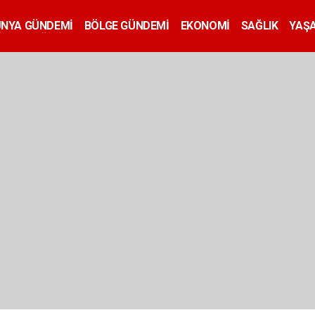
ÜNYA GÜNDEMİ
BÖLGE GÜNDEMİ
EKONOMİ
SAĞLIK
YAŞ
İLAN
EĞİTİM
SİYASET