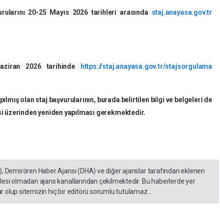
vurularını 20-25 Mayıs 2026 tarihleri arasında
staj.anayasa.gov.tr
Haziran 2026 tarihinde
https://staj.anayasa.gov.tr/stajsorgulama
ılmış olan staj başvurularının, burada belirtilen bilgi ve belgeleri de
i üzerinden yeniden yapılması gerekmektedir.
), Demirören Haber Ajansı (DHA) ve diğer ajanslar tarafından eklenen
lesi olmadan ajans kanallarından çekilmektedir. Bu haberlerde yer
 olup sitemizin hiç bir editörü sorumlu tutulamaz...