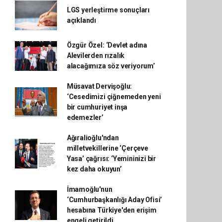
LGS yerleştirme sonuçları
açıklandı
Özgür Özel: ‘Devlet adına
Alevilerden rızalık
alacağımıza söz veriyorum’
Müsavat Dervişoğlu:
‘Cesedimizi çiğnemeden yeni
bir cumhuriyet inşa
edemezler’
Ağıralioğlu'ndan
milletvekillerine ‘Çerçeve
Yasa’ çağrısı: ‘Yemininizi bir
kez daha okuyun’
İmamoğlu'nun
‘Cumhurbaşkanlığı Aday Ofisi’
hesabına Türkiye'den erişim
engeli getirildi