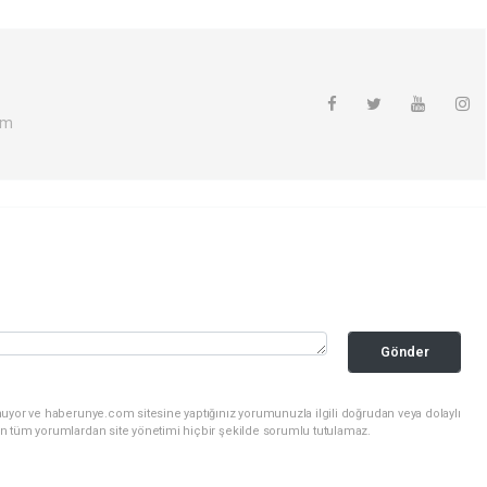
om
Gönder
nuyor ve haberunye.com sitesine yaptığınız yorumunuzla ilgili doğrudan veya dolaylı
n tüm yorumlardan site yönetimi hiçbir şekilde sorumlu tutulamaz.