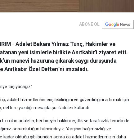
ABONE OL
RIM - Adalet Bakanı Yılmaz Tunç, Hakimler ve
tanan yeni isimlerle birlikte Anıtkabir’i ziyaret etti.
k’ün manevi huzuruna çıkarak saygı duruşunda
 Anıtkabir Özel Defteri’ni imzaladı.
riye taşıyacağız”
 adalet hizmetlerinin erişilebilirliğini ve güvenilirliğini artırmak için
ç, deftere yazdığı mesajda şu ifadeleri kullandı:
ri olan adaletin, her bireyin hakkını eşitlik ve tarafsızlık temelinde
dığımız sorumluluğun bilincindeyiz. Yargının bağımsızlığı ve
e kadar olduğu gibi bundan sonra da adalet hizmetlerimizin daha