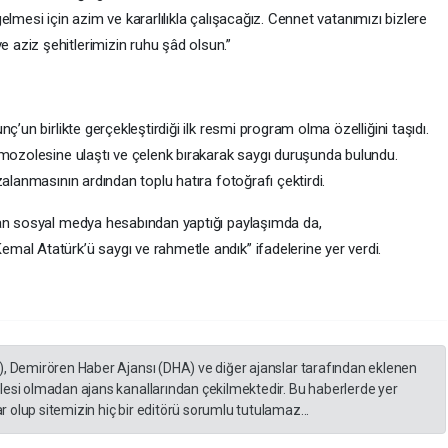
 gelmesi için azim ve kararlılıkla çalışacağız. Cennet vatanımızı bizlere
aziz şehitlerimizin ruhu şâd olsun.”
ç’un birlikte gerçekleştirdiği ilk resmi program olma özelliğini taşıdı.
 mozolesine ulaştı ve çelenk bırakarak saygı duruşunda bulundu.
alanmasının ardından toplu hatıra fotoğrafı çektirdi.
dan sosyal medya hesabından yaptığı paylaşımda da,
al Atatürk’ü saygı ve rahmetle andık” ifadelerine yer verdi.
), Demirören Haber Ajansı (DHA) ve diğer ajanslar tarafından eklenen
lesi olmadan ajans kanallarından çekilmektedir. Bu haberlerde yer
 olup sitemizin hiç bir editörü sorumlu tutulamaz...