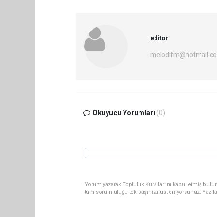
editor
melodifm@hotmail.c
Okuyucu Yorumları
(0)
Yorum yazarak Topluluk Kuralları’nı kabul etmiş bulu
tüm sorumluluğu tek başınıza üstleniyorsunuz. Yazıla