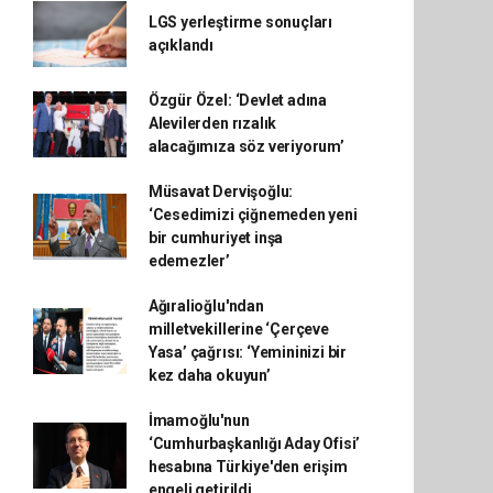
LGS yerleştirme sonuçları
açıklandı
Özgür Özel: ‘Devlet adına
Alevilerden rızalık
alacağımıza söz veriyorum’
Müsavat Dervişoğlu:
‘Cesedimizi çiğnemeden yeni
bir cumhuriyet inşa
edemezler’
Ağıralioğlu'ndan
milletvekillerine ‘Çerçeve
Yasa’ çağrısı: ‘Yemininizi bir
kez daha okuyun’
İmamoğlu'nun
‘Cumhurbaşkanlığı Aday Ofisi’
hesabına Türkiye'den erişim
engeli getirildi