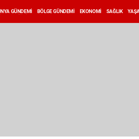
ÜNYA GÜNDEMİ
BÖLGE GÜNDEMİ
EKONOMİ
SAĞLIK
YAŞ
İLAN
EĞİTİM
SİYASET