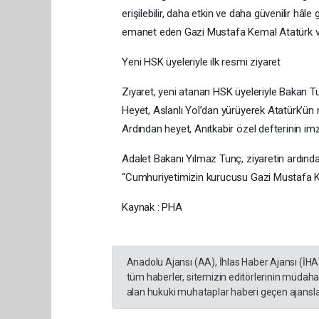
erişilebilir, daha etkin ve daha güvenilir hâle
emanet eden Gazi Mustafa Kemal Atatürk ve 
Yeni HSK üyeleriyle ilk resmi ziyaret
Ziyaret, yeni atanan HSK üyeleriyle Bakan Tun
Heyet, Aslanlı Yol’dan yürüyerek Atatürk’ün
Ardından heyet, Anıtkabir özel defterinin imz
Adalet Bakanı Yılmaz Tunç, ziyaretin ardın
“Cumhuriyetimizin kurucusu Gazi Mustafa Kem
Kaynak : PHA
Anadolu Ajansı (AA), İhlas Haber Ajansı (İHA
tüm haberler, sitemizin editörlerinin müdaha
alan hukuki muhataplar haberi geçen ajanslar