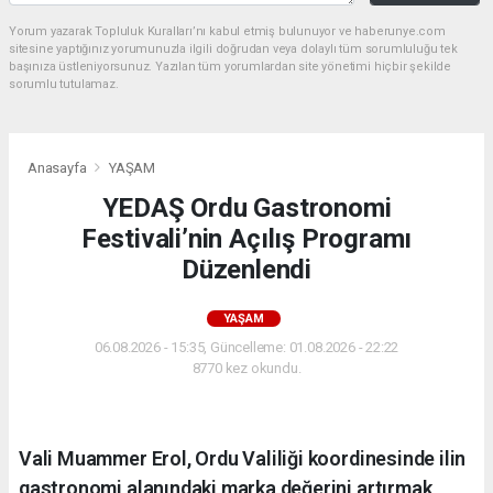
Yorum yazarak Topluluk Kuralları’nı kabul etmiş bulunuyor ve haberunye.com
sitesine yaptığınız yorumunuzla ilgili doğrudan veya dolaylı tüm sorumluluğu tek
başınıza üstleniyorsunuz. Yazılan tüm yorumlardan site yönetimi hiçbir şekilde
sorumlu tutulamaz.
Anasayfa
YAŞAM
YEDAŞ Ordu Gastronomi
Festivali’nin Açılış Programı
Düzenlendi
YAŞAM
06.08.2026 - 15:35, Güncelleme: 01.08.2026 - 22:22
8770 kez okundu.
Vali Muammer Erol, Ordu Valiliği koordinesinde ilin
gastronomi alanındaki marka değerini artırmak