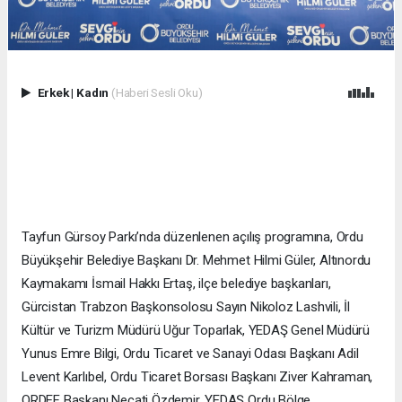
Erkek
|
Kadın
(Haberi Sesli Oku)
Tayfun Gürsoy Parkı’nda düzenlenen açılış programına, Ordu
Büyükşehir Belediye Başkanı Dr. Mehmet Hilmi Güler, Altınordu
Kaymakamı İsmail Hakkı Ertaş, ilçe belediye başkanları,
Gürcistan Trabzon Başkonsolosu Sayın Nikoloz Lashvili, İl
Kültür ve Turizm Müdürü Uğur Toparlak, YEDAŞ Genel Müdürü
Yunus Emre Bilgi, Ordu Ticaret ve Sanayi Odası Başkanı Adil
Levent Karlıbel, Ordu Ticaret Borsası Başkanı Ziver Kahraman,
ORDEF Başkanı Necati Özdemir, YEDAŞ Ordu Bölge