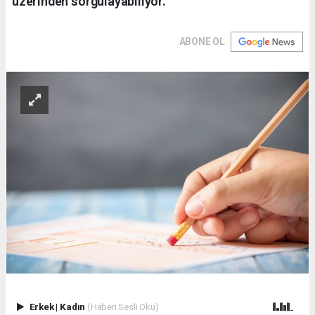
üzerinden sorgulayabiliyor.
ABONE OL
Erkek
|
Kadın
(Haberi Sesli Oku)