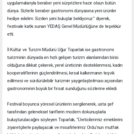
uygulamalarıyla beraber yeni sürprizlere hazır olsun bütün
dünya. Sizlerle beraber gastronomi dünyasına yeni ürünler
hediye edelim. Sizden yeni buluşlar bekliyoruz.” diyerek,
festivale katkı sunan YEDAŞ Genel Müdürlüğüne de teşekkür
etti.
İl Kültür ve Turizm Müdürü Uğur Toparlak ise gastronomi
turizminin dünyada en hızlı gelişen turizm alanlarından birisi
olduğuna dikkat çekerek, yerel üreticinin desteklenmesi, kadın
kooperatiflerinin güçlendirilmesi, kırsal kalkınmanın teşvik
edilmesi ve sürdürülebilir turizmin yaygınlaştırılması açısından
gastronominin büyük bir fırsat sunduğunu sözlerine ekledi.
Festival boyunca yöresel ürünlerin sergilenerek, usta şef
tarafından geleneksel tariflerin modern dokunuşlarla
buluşturulacağını söyleyen Toparlak, “Üreticilerimiz emeklerini
ziyaretçilerle paylaşacak ve misafirlerimiz Ordu'nun mutfak