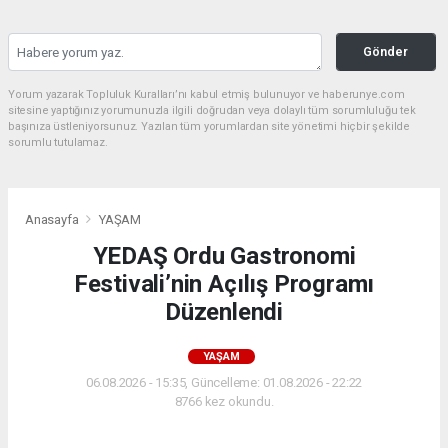
Gönder
Yorum yazarak Topluluk Kuralları’nı kabul etmiş bulunuyor ve haberunye.com
sitesine yaptığınız yorumunuzla ilgili doğrudan veya dolaylı tüm sorumluluğu tek
başınıza üstleniyorsunuz. Yazılan tüm yorumlardan site yönetimi hiçbir şekilde
sorumlu tutulamaz.
Anasayfa
YAŞAM
YEDAŞ Ordu Gastronomi
Festivali’nin Açılış Programı
Düzenlendi
YAŞAM
06.08.2026 - 15:35, Güncelleme: 01.08.2026 - 22:22
8766 kez okundu.