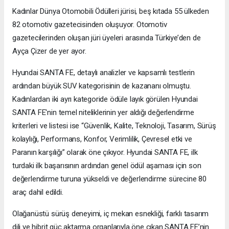
Kadınlar Dünya Otomobili Ödülleri jürisi, beş kıtada 55 ülkeden
82 otomotiv gazetecisinden oluşuyor. Otomotiv
gazetecilerinden oluşan jüri üyeleri arasında Türkiye’den de
Ayça Çizer de yer ayor.
Hyundai SANTA FE, detaylı analizler ve kapsamlı testlerin
ardından büyük SUV kategorisinin de kazananı olmuştu.
Kadınlardan iki ayrı kategoride ödüle layık görülen Hyundai
SANTA FE'nin temel niteliklerinin yer aldığı değerlendirme
kriterleri ve listesi ise “Güvenlik, Kalite, Teknoloji, Tasarım, Sürüş
kolaylığı, Performans, Konfor, Verimlilik, Çevresel etki ve
Paranın karşılığı” olarak öne çıkıyor. Hyundai SANTA FE, ilk
turdaki ilk başarısının ardından genel ödül aşaması için son
değerlendirme turuna yükseldi ve değerlendirme sürecine 80
araç dahil edildi.
Olağanüstü sürüş deneyimi, iç mekan esnekliği, farklı tasarım
dili ve hibrit güç aktarma organlarıyla öne çıkan SANTA FE’nin