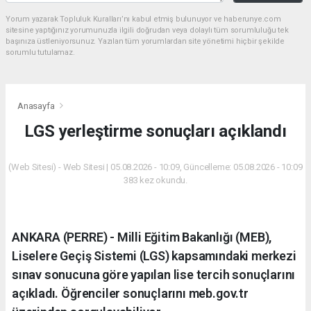
Yorum yazarak Topluluk Kuralları’nı kabul etmiş bulunuyor ve haberunye.com
sitesine yaptığınız yorumunuzla ilgili doğrudan veya dolaylı tüm sorumluluğu tek
başınıza üstleniyorsunuz. Yazılan tüm yorumlardan site yönetimi hiçbir şekilde
sorumlu tutulamaz.
Anasayfa
LGS yerleştirme sonuçları açıklandı
(Web Sitesi) - Web Sitesi | 05.08.2026 - 10:09, Güncelleme: 05.08.2026 - 10:09
383 kez okundu.
ANKARA (PERRE) - Milli Eğitim Bakanlığı (MEB),
Liselere Geçiş Sistemi (LGS) kapsamındaki merkezi
sınav sonucuna göre yapılan lise tercih sonuçlarını
açıkladı. Öğrenciler sonuçlarını meb.gov.tr