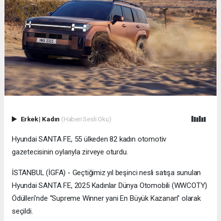
Erkek
|
Kadın
(Haberi Sesli Oku)
Hyundai SANTA FE, 55 ülkeden 82 kadın otomotiv
gazetecisinin oylarıyla zirveye oturdu.
İSTANBUL (İGFA) - Geçtiğimiz yıl beşinci nesli satışa sunulan
Hyundai SANTA FE, 2025 Kadınlar Dünya Otomobili (WWCOTY)
Ödülleri'nde “Supreme Winner yani En Büyük Kazanan” olarak
seçildi.