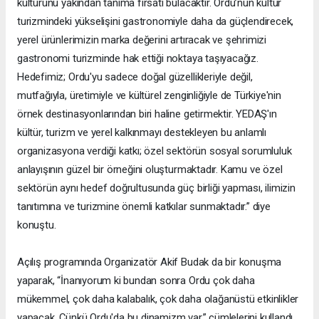
kültürünü yakından tanıma fırsatı bulacaktır. Ordu’nun kültür
turizmindeki yükselişini gastronomiyle daha da güçlendirecek,
yerel ürünlerimizin marka değerini artıracak ve şehrimizi
gastronomi turizminde hak ettiği noktaya taşıyacağız.
Hedefimiz; Ordu'yu sadece doğal güzellikleriyle değil,
mutfağıyla, üretimiyle ve kültürel zenginliğiyle de Türkiye'nin
örnek destinasyonlarından biri haline getirmektir. YEDAŞ'ın
kültür, turizm ve yerel kalkınmayı destekleyen bu anlamlı
organizasyona verdiği katkı; özel sektörün sosyal sorumluluk
anlayışının güzel bir örneğini oluşturmaktadır. Kamu ve özel
sektörün aynı hedef doğrultusunda güç birliği yapması, ilimizin
tanıtımına ve turizmine önemli katkılar sunmaktadır.” diye
konuştu.
Açılış programında Organizatör Akif Budak da bir konuşma
yaparak, “İnanıyorum ki bundan sonra Ordu çok daha
mükemmel, çok daha kalabalık, çok daha olağanüstü etkinlikler
yapacak. Çünkü Ordu'da bu dinamizm var.” cümlelerini kullandı.