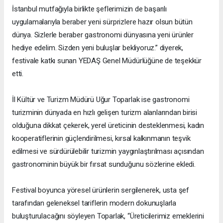
İstanbul mutfağıyla birlikte şeflerimizin de başarılı
uygulamalarıyla beraber yeni sürprizlere hazır olsun bütün
dünya. Sizlerle beraber gastronomi dünyasına yeni ürünler
hediye edelim. Sizden yeni buluşlar bekliyoruz.” diyerek,
festivale katkı sunan YEDAŞ Genel Müdürlüğüne de teşekkür
etti.
İl Kültür ve Turizm Müdürü Uğur Toparlak ise gastronomi
turizminin dünyada en hızlı gelişen turizm alanlarından birisi
olduğuna dikkat çekerek, yerel üreticinin desteklenmesi, kadın
kooperatiflerinin güçlendirilmesi, kırsal kalkınmanın teşvik
edilmesi ve sürdürülebilir turizmin yaygınlaştırılması açısından
gastronominin büyük bir fırsat sunduğunu sözlerine ekledi.
Festival boyunca yöresel ürünlerin sergilenerek, usta şef
tarafından geleneksel tariflerin modern dokunuşlarla
buluşturulacağını söyleyen Toparlak, “Üreticilerimiz emeklerini