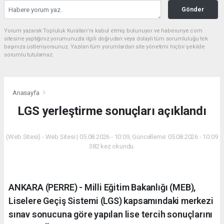
Gönder
Yorum yazarak Topluluk Kuralları’nı kabul etmiş bulunuyor ve haberunye.com
sitesine yaptığınız yorumunuzla ilgili doğrudan veya dolaylı tüm sorumluluğu tek
başınıza üstleniyorsunuz. Yazılan tüm yorumlardan site yönetimi hiçbir şekilde
sorumlu tutulamaz.
Anasayfa
LGS yerleştirme sonuçları açıklandı
(Web Sitesi) - Web Sitesi | 05.08.2026 - 10:09, Güncelleme: 05.08.2026 - 10:09
382 kez okundu.
ANKARA (PERRE) - Milli Eğitim Bakanlığı (MEB),
Liselere Geçiş Sistemi (LGS) kapsamındaki merkezi
sınav sonucuna göre yapılan lise tercih sonuçlarını