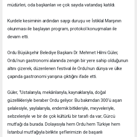
müdürleri, oda başkanları ve çok sayıda vatandaş katıldı.
Kurdele kesiminin ardından saygı duruşu ve İstiklal Marşının
okunması ile başlayan program, protokol konuşmaları ile
devam etti.
Ordu Büyükşehir Belediye Başkanı Dr. Mehmet Hilmi Güler,
Ordu’nun gastronomi alanında zengin bir yere sahip olduğunun
altını çizerek, düzenlenen festival ile Ordu’nun dünya ve ülke
çapında gastronomi yarışına çıktığını ifade etti.
Güler, “Ustalarıyla, mekânlarıyla, kaynaklarıyla, doğal
güzellikleriyle beraber Ordu geliyor. Bu bakımdan 300'ü aşan
şelalesiyle, yaylalarıyla, endemik bitkileriyle, meyveleriyle,
sebzeleriyle ve bir de çok kültürlü bir tarafı da var; Gürcü
mutfağı da burada. Dolayısıyla hem Ordu hem Türkiye hem
İstanbul mutfağıyla birlikte şeflerimizin de başarılı