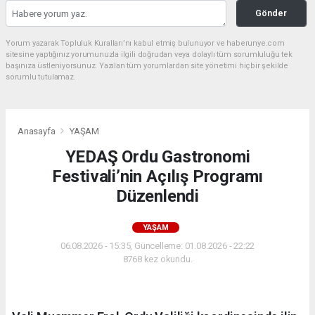
Gönder
Yorum yazarak Topluluk Kuralları’nı kabul etmiş bulunuyor ve haberunye.com
sitesine yaptığınız yorumunuzla ilgili doğrudan veya dolaylı tüm sorumluluğu tek
başınıza üstleniyorsunuz. Yazılan tüm yorumlardan site yönetimi hiçbir şekilde
sorumlu tutulamaz.
Anasayfa
YAŞAM
YEDAŞ Ordu Gastronomi
Festivali’nin Açılış Programı
Düzenlendi
YAŞAM
06.08.2026 - 15:35, Güncelleme: 01.08.2026 - 22:22
8768 kez okundu.