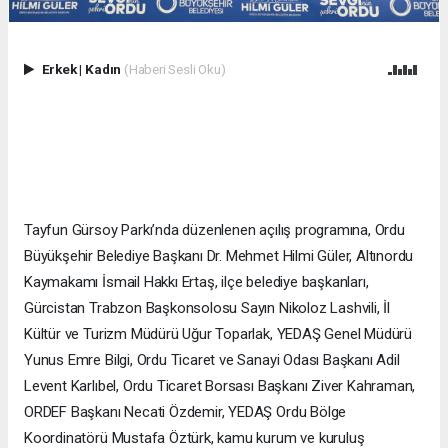
Erkek
|
Kadın
(Haberi Sesli Oku)
Tayfun Gürsoy Parkı’nda düzenlenen açılış programına, Ordu
Büyükşehir Belediye Başkanı Dr. Mehmet Hilmi Güler, Altınordu
Kaymakamı İsmail Hakkı Ertaş, ilçe belediye başkanları,
Gürcistan Trabzon Başkonsolosu Sayın Nikoloz Lashvili, İl
Kültür ve Turizm Müdürü Uğur Toparlak, YEDAŞ Genel Müdürü
Yunus Emre Bilgi, Ordu Ticaret ve Sanayi Odası Başkanı Adil
Levent Karlıbel, Ordu Ticaret Borsası Başkanı Ziver Kahraman,
ORDEF Başkanı Necati Özdemir, YEDAŞ Ordu Bölge
Koordinatörü Mustafa Öztürk, kamu kurum ve kuruluş