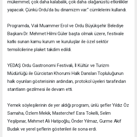
mükemmel, çok daha kalabalık, çok daha olağanüstü etkinlikler
yapacak. Çünkü Ordu'da bu dinamizm var.” cümlelerini kullandı.
Programda, Vali Muammer Erol ve Ordu Büyükşehir Belediye
Başkanı Dr. Mehmet Hilmi Güler başta olmak üzere, festivale
katkı sunan kamu kurum ve kuruluşlar ile özel sektör
temsilcilerine plaket takdim edildi.
YEDAŞ Ordu Gastronomi Festivali, İl Kültür ve Turizm
Müdürlüğü ile Gürcistan Khorumi Halk Dansları Topluluğunun
halk oyunları gösterisinin ardından, protokol üyeleri tarafından
stantların gezilmesi ile devam etti.
Yemek söyleşilerinin de yer aldığı program, ünlü şefler Yıldız Öz
Samaha, Özlem Mekik, Masterchef Esra Tokelli, Selim
Yeşilpınar, Mehmet Ali Hatipoğlu, Önder Yılmaz, Gurme Akif
Budak ve yerel şeflerin gösterileri ile sona erdi.