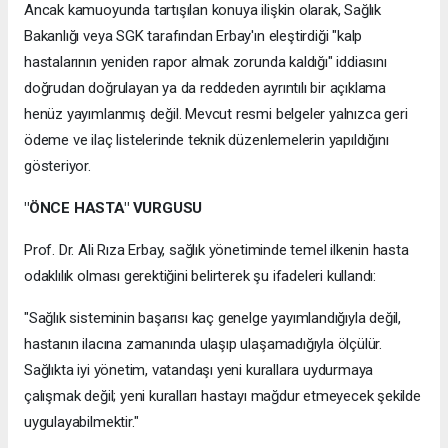
Ancak kamuoyunda tartışılan konuya ilişkin olarak, Sağlık
Bakanlığı veya SGK tarafından Erbay'ın eleştirdiği "kalp
hastalarının yeniden rapor almak zorunda kaldığı" iddiasını
doğrudan doğrulayan ya da reddeden ayrıntılı bir açıklama
henüz yayımlanmış değil. Mevcut resmi belgeler yalnızca geri
ödeme ve ilaç listelerinde teknik düzenlemelerin yapıldığını
gösteriyor.
"ÖNCE HASTA" VURGUSU
Prof. Dr. Ali Rıza Erbay, sağlık yönetiminde temel ilkenin hasta
odaklılık olması gerektiğini belirterek şu ifadeleri kullandı:
"Sağlık sisteminin başarısı kaç genelge yayımlandığıyla değil,
hastanın ilacına zamanında ulaşıp ulaşamadığıyla ölçülür.
Sağlıkta iyi yönetim, vatandaşı yeni kurallara uydurmaya
çalışmak değil; yeni kuralları hastayı mağdur etmeyecek şekilde
uygulayabilmektir."