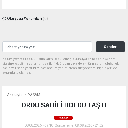
Okuyucu Yorumları
(0)
Gönder
Yorum yazarak Topluluk Kuralları’nı kabul etmiş bulunuyor ve haberunye.com
sitesine yaptığınız yorumunuzla ilgili doğrudan veya dolaylı tüm sorumluluğu tek
başınıza üstleniyorsunuz. Yazılan tüm yorumlardan site yönetimi hiçbir şekilde
sorumlu tutulamaz.
Anasayfa
YAŞAM
ORDU SAHİLİ DOLDU TAŞTI
YAŞAM
08.08.2026 - 09:10, Güncelleme: 09.08.2026 - 21:32