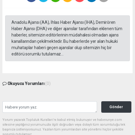
Anadolu Ajansı (AA), İhlas Haber Ajansı (İHA), Demirören
Haber Ajansı (DHA) ve diğer ajanslar tarafından eklenen tüm
haberler, sitemizin editörlerinin müdahalesi olmadan ajans
kanallarından çekilmektedir. Bu haberlerde yer alan hukuki
muhataplar haberi geçen ajanslar olup sitemizin hiç bir
editörü sorumlu tutulamaz...
Okuyucu Yorumları
(0)
Gönder
Yorum yazarak Topluluk Kuralları’nı kabul etmiş bulunuyor ve haberunye.com
sitesine yaptığınız yorumunuzla ilgili doğrudan veya dolaylı tüm sorumluluğu tek
başınıza üstleniyorsunuz. Yazılan tüm yorumlardan site yönetimi hiçbir şekilde
sorumlu tutulamaz.