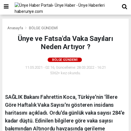
Anasayfa
BÖLGE GÜNDEMİ
Ünye ve Fatsa'da Vaka Sayıları
Neden Artıyor ?
BÖLGE GÜNDEMİ
11.05.2021 - 02:16, Güncelleme: 28.03.2022 - 16:21
5362+ kez okundu.
SAĞLIK Bakanı Fahrettin Koca, Türkiye'nin 'İllere
Göre Haftalık Vaka Sayısı'nı gösteren insidans
haritasını açıkladı. Ordu'da günlük vaka sayısı 284'e
kadar düştü. Edinilen bilgilere göre vaka sayısı
bakımından Altınordu havzasında gerileme