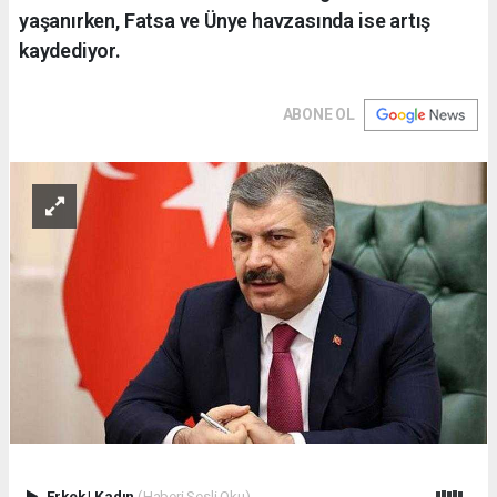
yaşanırken, Fatsa ve Ünye havzasında ise artış
kaydediyor.
ABONE OL
Erkek
|
Kadın
(Haberi Sesli Oku)