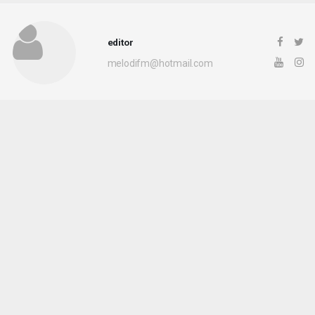
editor
melodifm@hotmail.com
Okuyucu Yorumları
(0)
Gönder
Yorum yazarak Topluluk Kuralları’nı kabul etmiş bulunuyor ve haberunye.com
sitesine yaptığınız yorumunuzla ilgili doğrudan veya dolaylı tüm sorumluluğu tek
başınıza üstleniyorsunuz. Yazılan tüm yorumlardan site yönetimi hiçbir şekilde
sorumlu tutulamaz.