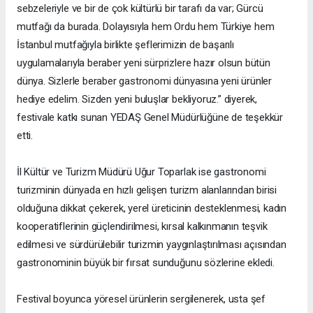
sebzeleriyle ve bir de çok kültürlü bir tarafı da var; Gürcü
mutfağı da burada. Dolayısıyla hem Ordu hem Türkiye hem
İstanbul mutfağıyla birlikte şeflerimizin de başarılı
uygulamalarıyla beraber yeni sürprizlere hazır olsun bütün
dünya. Sizlerle beraber gastronomi dünyasına yeni ürünler
hediye edelim. Sizden yeni buluşlar bekliyoruz.” diyerek,
festivale katkı sunan YEDAŞ Genel Müdürlüğüne de teşekkür
etti.
İl Kültür ve Turizm Müdürü Uğur Toparlak ise gastronomi
turizminin dünyada en hızlı gelişen turizm alanlarından birisi
olduğuna dikkat çekerek, yerel üreticinin desteklenmesi, kadın
kooperatiflerinin güçlendirilmesi, kırsal kalkınmanın teşvik
edilmesi ve sürdürülebilir turizmin yaygınlaştırılması açısından
gastronominin büyük bir fırsat sunduğunu sözlerine ekledi.
Festival boyunca yöresel ürünlerin sergilenerek, usta şef