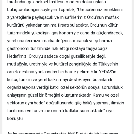
tarafından geleneksel tariflerin modern dokunuşlarla
buluşturulacağını söyleyen Toparlak, “Üreticilerimiz emeklerini
ziyaretçilerle paylaşacak ve misafirlerimiz Ordu'nun mutfak
kültürünü yakından tanıma fırsatı bulacaktır. Ordu’nun kültür
turizmindeki yükselişini gastronomiyle daha da güçlendirecek,
yerel ürünlerimizin marka değerini artıracak ve şehrimizi
gastronomi turizminde hak ettiği noktaya taşıyacağız.
Hedefimiz; Ordu'yu sadece doğal güzellikleriyle değil,
mutfağıyla, üretimiyle ve kültürel zenginliğiyle de Türkiye'nin
örnek destinasyonlarından biri haline getirmektir. YEDAŞ'ın
kültür, turizm ve yerel kalkınmayı destekleyen bu anlamlı
organizasyona verdiği katkı; özel sektörün sosyal sorumluluk
anlayışının güzel bir örneğini oluşturmaktadır. Kamu ve özel
sektörün aynı hedef doğrultusunda güç birliği yapması, ilimizin
tanıtımına ve turizmine önemli katkılar sunmaktadır.” diye
konuştu.
Açılış programında Organizatör Akif Budak da bir konuşma