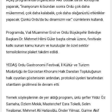
yaparak, “İnanıyorum ki bundan sonra Ordu çok daha
mükemmel, çok daha kalabalık, çok daha olağanüstü etkinlikler
yapacak. Çünkü Ordu'da bu dinamizm var.” cümlelerini kullandı.
Programda, Vali Muammer Erol ve Ordu Büyükşehir Belediye
Başkanı Dr. Mehmet Hilmi Güler başta olmak üzere, festivale
katkı sunan kamu kurum ve kuruluşlar ile özel sektör
temsilcilerine plaket takdim edildi.
YEDAŞ Ordu Gastronomi Festivali, İl Kültür ve Turizm
Müdürlüğü ile Gürcistan Khorumi Halk Dansları Topluluğunun
halk oyunları gösterisinin ardından, protokol üyeleri tarafından
stantların gezilmesi ile devam etti.
Yemek söyleşilerinin de yer aldığı program, ünlü şefler Yıldız Öz
Samaha, Özlem Mekik, Masterchef Esra Tokelli, Selim
Yeşilpınar, Mehmet Ali Hatipoğlu, Önder Yılmaz, Gurme Akif