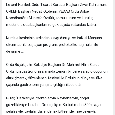
Levent Karlıbel, Ordu Ticaret Borsası Başkanı Ziver Kahraman,
ORDEF Başkanı Necati Özdemir, YEDAŞ Ordu Bölge
Koordinatörü Mustafa Öztürk, kamu kurum ve kuruluş
müdürleri, oda başkanları ve çok sayıda vatandaş katıldı.
Kurdele kesiminin ardından saygı duruşu ve İstiklal Marşının
okunması ile başlayan program, protokol konuşmaları ile
devam etti.
Ordu Büyükşehir Belediye Başkanı Dr. Mehmet Hilmi Güler,
Ordu’nun gastronomi alanında zengin bir yere sahip olduğunun
altını çizerek, düzenlenen festival ile Ordu’nun dünya ve ülke
çapında gastronomi yarışına çıktığını ifade etti.
Güler, “Ustalarıyla, mekânlarıyla, kaynaklarıyla, doğal
güzellikleriyle beraber Ordu geliyor. Bu bakımdan 300'ü aşan
şelalesiyle, yaylalarıyla, endemik bitkileriyle, meyveleriyle,