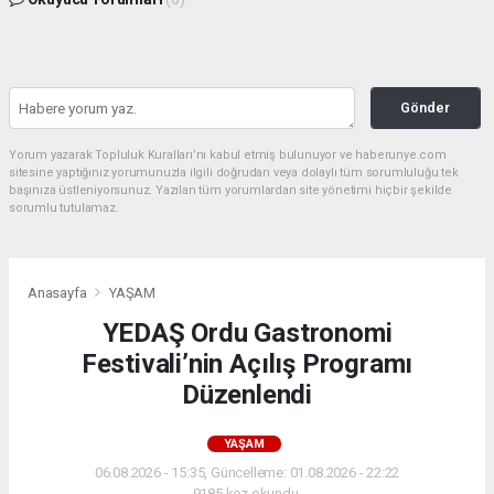
Gönder
Yorum yazarak Topluluk Kuralları’nı kabul etmiş bulunuyor ve haberunye.com
sitesine yaptığınız yorumunuzla ilgili doğrudan veya dolaylı tüm sorumluluğu tek
başınıza üstleniyorsunuz. Yazılan tüm yorumlardan site yönetimi hiçbir şekilde
sorumlu tutulamaz.
Anasayfa
YAŞAM
YEDAŞ Ordu Gastronomi
Festivali’nin Açılış Programı
Düzenlendi
YAŞAM
06.08.2026 - 15:35, Güncelleme: 01.08.2026 - 22:22
9185 kez okundu.