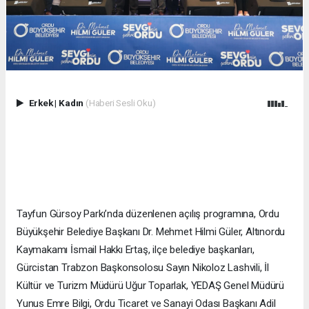
Erkek
|
Kadın
(Haberi Sesli Oku)
Tayfun Gürsoy Parkı’nda düzenlenen açılış programına, Ordu
Büyükşehir Belediye Başkanı Dr. Mehmet Hilmi Güler, Altınordu
Kaymakamı İsmail Hakkı Ertaş, ilçe belediye başkanları,
Gürcistan Trabzon Başkonsolosu Sayın Nikoloz Lashvili, İl
Kültür ve Turizm Müdürü Uğur Toparlak, YEDAŞ Genel Müdürü
Yunus Emre Bilgi, Ordu Ticaret ve Sanayi Odası Başkanı Adil