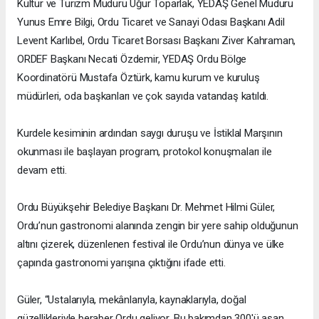
Kültür ve Turizm Müdürü Uğur Toparlak, YEDAŞ Genel Müdürü
Yunus Emre Bilgi, Ordu Ticaret ve Sanayi Odası Başkanı Adil
Levent Karlıbel, Ordu Ticaret Borsası Başkanı Ziver Kahraman,
ORDEF Başkanı Necati Özdemir, YEDAŞ Ordu Bölge
Koordinatörü Mustafa Öztürk, kamu kurum ve kuruluş
müdürleri, oda başkanları ve çok sayıda vatandaş katıldı.
Kurdele kesiminin ardından saygı duruşu ve İstiklal Marşının
okunması ile başlayan program, protokol konuşmaları ile
devam etti.
Ordu Büyükşehir Belediye Başkanı Dr. Mehmet Hilmi Güler,
Ordu’nun gastronomi alanında zengin bir yere sahip olduğunun
altını çizerek, düzenlenen festival ile Ordu’nun dünya ve ülke
çapında gastronomi yarışına çıktığını ifade etti.
Güler, “Ustalarıyla, mekânlarıyla, kaynaklarıyla, doğal
güzellikleriyle beraber Ordu geliyor. Bu bakımdan 300'ü aşan