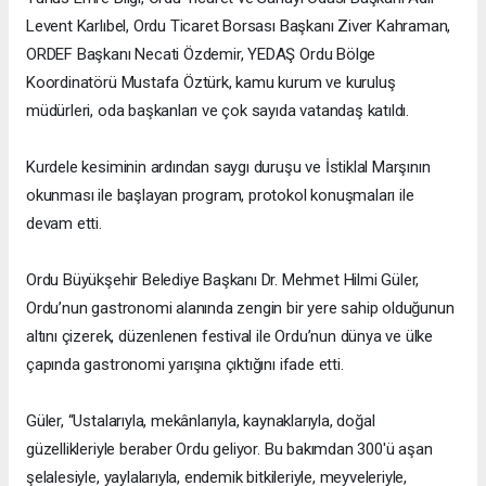
Levent Karlıbel, Ordu Ticaret Borsası Başkanı Ziver Kahraman,
ORDEF Başkanı Necati Özdemir, YEDAŞ Ordu Bölge
Koordinatörü Mustafa Öztürk, kamu kurum ve kuruluş
müdürleri, oda başkanları ve çok sayıda vatandaş katıldı.
Kurdele kesiminin ardından saygı duruşu ve İstiklal Marşının
okunması ile başlayan program, protokol konuşmaları ile
devam etti.
Ordu Büyükşehir Belediye Başkanı Dr. Mehmet Hilmi Güler,
Ordu’nun gastronomi alanında zengin bir yere sahip olduğunun
altını çizerek, düzenlenen festival ile Ordu’nun dünya ve ülke
çapında gastronomi yarışına çıktığını ifade etti.
Güler, “Ustalarıyla, mekânlarıyla, kaynaklarıyla, doğal
güzellikleriyle beraber Ordu geliyor. Bu bakımdan 300'ü aşan
şelalesiyle, yaylalarıyla, endemik bitkileriyle, meyveleriyle,