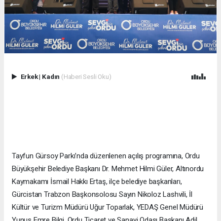
Erkek
|
Kadın
(Haberi Sesli Oku)
Tayfun Gürsoy Parkı’nda düzenlenen açılış programına, Ordu
Büyükşehir Belediye Başkanı Dr. Mehmet Hilmi Güler, Altınordu
Kaymakamı İsmail Hakkı Ertaş, ilçe belediye başkanları,
Gürcistan Trabzon Başkonsolosu Sayın Nikoloz Lashvili, İl
Kültür ve Turizm Müdürü Uğur Toparlak, YEDAŞ Genel Müdürü
Yunus Emre Bilgi, Ordu Ticaret ve Sanayi Odası Başkanı Adil