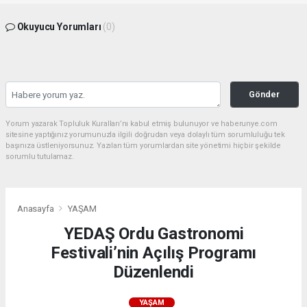
Okuyucu Yorumları
(0)
Gönder
Yorum yazarak Topluluk Kuralları’nı kabul etmiş bulunuyor ve haberunye.com
sitesine yaptığınız yorumunuzla ilgili doğrudan veya dolaylı tüm sorumluluğu tek
başınıza üstleniyorsunuz. Yazılan tüm yorumlardan site yönetimi hiçbir şekilde
sorumlu tutulamaz.
Anasayfa
YAŞAM
YEDAŞ Ordu Gastronomi
Festivali’nin Açılış Programı
Düzenlendi
YAŞAM