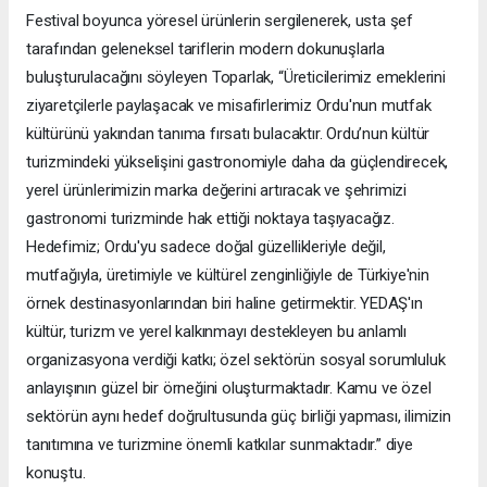
Festival boyunca yöresel ürünlerin sergilenerek, usta şef
tarafından geleneksel tariflerin modern dokunuşlarla
buluşturulacağını söyleyen Toparlak, “Üreticilerimiz emeklerini
ziyaretçilerle paylaşacak ve misafirlerimiz Ordu'nun mutfak
kültürünü yakından tanıma fırsatı bulacaktır. Ordu’nun kültür
turizmindeki yükselişini gastronomiyle daha da güçlendirecek,
yerel ürünlerimizin marka değerini artıracak ve şehrimizi
gastronomi turizminde hak ettiği noktaya taşıyacağız.
Hedefimiz; Ordu'yu sadece doğal güzellikleriyle değil,
mutfağıyla, üretimiyle ve kültürel zenginliğiyle de Türkiye'nin
örnek destinasyonlarından biri haline getirmektir. YEDAŞ'ın
kültür, turizm ve yerel kalkınmayı destekleyen bu anlamlı
organizasyona verdiği katkı; özel sektörün sosyal sorumluluk
anlayışının güzel bir örneğini oluşturmaktadır. Kamu ve özel
sektörün aynı hedef doğrultusunda güç birliği yapması, ilimizin
tanıtımına ve turizmine önemli katkılar sunmaktadır.” diye
konuştu.