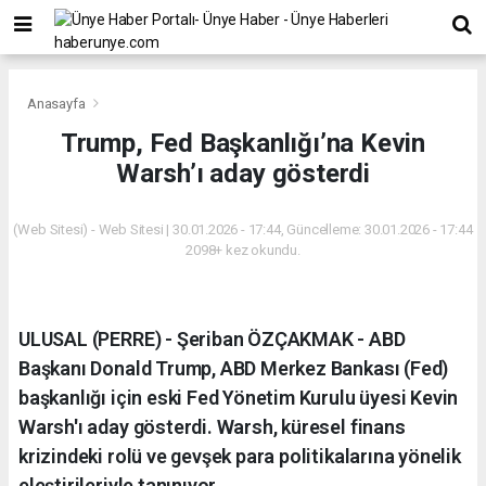
Anasayfa
Trump, Fed Başkanlığı’na Kevin
Warsh’ı aday gösterdi
(Web Sitesi) - Web Sitesi | 30.01.2026 - 17:44, Güncelleme: 30.01.2026 - 17:44
2098+ kez okundu.
ULUSAL (PERRE) - Şeriban ÖZÇAKMAK - ABD
Başkanı Donald Trump, ABD Merkez Bankası (Fed)
başkanlığı için eski Fed Yönetim Kurulu üyesi Kevin
Warsh'ı aday gösterdi. Warsh, küresel finans
krizindeki rolü ve gevşek para politikalarına yönelik
eleştirileriyle tanınıyor.