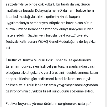
sebzeleriyle ve bir de çok kültürlü bir tarafı da var; Gürcü
mutfağı da burada. Dolayısıyla hem Ordu hem Türkiye hem
İstanbul mutfağıyla birlikte şeflerimizin de başarılı
uygulamalarıyla beraber yeni sürprizlere hazır olsun bütün
dünya. Sizlerle beraber gastronomi dünyasına yeni ürünler
hediye edelim. Sizden yeni buluşlar bekliyoruz.” diyerek,
festivale katkı sunan YEDAŞ Genel Müdürlüğüne de teşekkür
etti.
İl Kültür ve Turizm Müdürü Uğur Toparlak ise gastronomi
turizminin dünyada en hızlı gelişen turizm alanlarından birisi
olduğuna dikkat çekerek, yerel üreticinin desteklenmesi, kadın
kooperatiflerinin güçlendirilmesi, kırsal kalkınmanın teşvik
edilmesi ve sürdürülebilir turizmin yaygınlaştırılması açısından
gastronominin büyük bir fırsat sunduğunu sözlerine ekledi.
Festival boyunca yöresel ürünlerin sergilenerek, usta şef