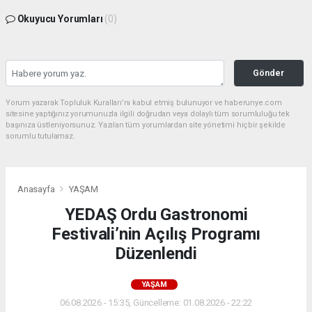
Okuyucu Yorumları
(0)
Gönder
Yorum yazarak Topluluk Kuralları’nı kabul etmiş bulunuyor ve haberunye.com
sitesine yaptığınız yorumunuzla ilgili doğrudan veya dolaylı tüm sorumluluğu tek
başınıza üstleniyorsunuz. Yazılan tüm yorumlardan site yönetimi hiçbir şekilde
sorumlu tutulamaz.
Anasayfa
YAŞAM
YEDAŞ Ordu Gastronomi
Festivali’nin Açılış Programı
Düzenlendi
YAŞAM
06.08.2026 - 15:35, Güncelleme: 01.08.2026 - 22:22