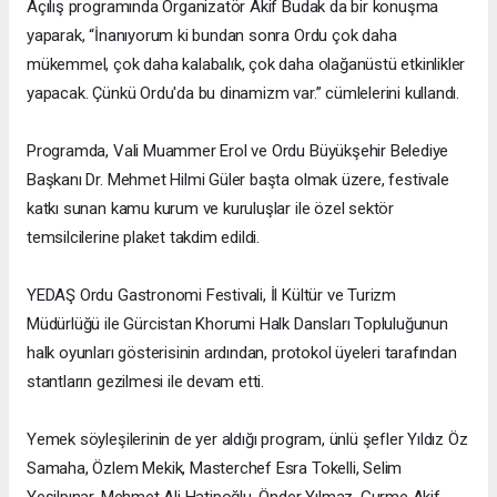
Açılış programında Organizatör Akif Budak da bir konuşma
yaparak, “İnanıyorum ki bundan sonra Ordu çok daha
mükemmel, çok daha kalabalık, çok daha olağanüstü etkinlikler
yapacak. Çünkü Ordu'da bu dinamizm var.” cümlelerini kullandı.
Programda, Vali Muammer Erol ve Ordu Büyükşehir Belediye
Başkanı Dr. Mehmet Hilmi Güler başta olmak üzere, festivale
katkı sunan kamu kurum ve kuruluşlar ile özel sektör
temsilcilerine plaket takdim edildi.
YEDAŞ Ordu Gastronomi Festivali, İl Kültür ve Turizm
Müdürlüğü ile Gürcistan Khorumi Halk Dansları Topluluğunun
halk oyunları gösterisinin ardından, protokol üyeleri tarafından
stantların gezilmesi ile devam etti.
Yemek söyleşilerinin de yer aldığı program, ünlü şefler Yıldız Öz
Samaha, Özlem Mekik, Masterchef Esra Tokelli, Selim
Yeşilpınar, Mehmet Ali Hatipoğlu, Önder Yılmaz, Gurme Akif