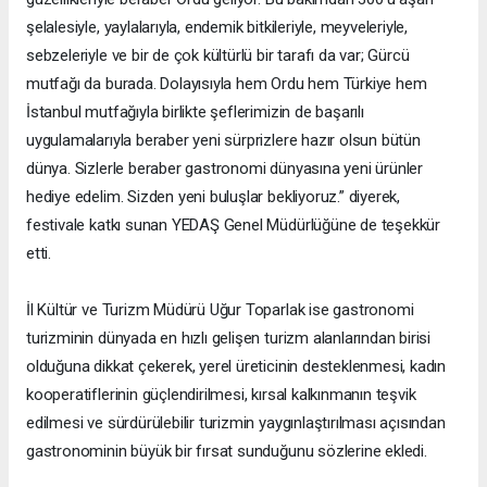
şelalesiyle, yaylalarıyla, endemik bitkileriyle, meyveleriyle,
sebzeleriyle ve bir de çok kültürlü bir tarafı da var; Gürcü
mutfağı da burada. Dolayısıyla hem Ordu hem Türkiye hem
İstanbul mutfağıyla birlikte şeflerimizin de başarılı
uygulamalarıyla beraber yeni sürprizlere hazır olsun bütün
dünya. Sizlerle beraber gastronomi dünyasına yeni ürünler
hediye edelim. Sizden yeni buluşlar bekliyoruz.” diyerek,
festivale katkı sunan YEDAŞ Genel Müdürlüğüne de teşekkür
etti.
İl Kültür ve Turizm Müdürü Uğur Toparlak ise gastronomi
turizminin dünyada en hızlı gelişen turizm alanlarından birisi
olduğuna dikkat çekerek, yerel üreticinin desteklenmesi, kadın
kooperatiflerinin güçlendirilmesi, kırsal kalkınmanın teşvik
edilmesi ve sürdürülebilir turizmin yaygınlaştırılması açısından
gastronominin büyük bir fırsat sunduğunu sözlerine ekledi.