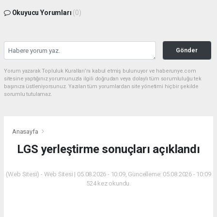
Okuyucu Yorumları
(0)
Gönder
Yorum yazarak Topluluk Kuralları’nı kabul etmiş bulunuyor ve haberunye.com
sitesine yaptığınız yorumunuzla ilgili doğrudan veya dolaylı tüm sorumluluğu tek
başınıza üstleniyorsunuz. Yazılan tüm yorumlardan site yönetimi hiçbir şekilde
sorumlu tutulamaz.
Anasayfa
LGS yerleştirme sonuçları açıklandı
(Web Sitesi) - Web Sitesi | 05.08.2026 - 10:09, Güncelleme: 05.08.2026 - 10:09
524 kez okundu.