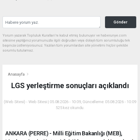
Gönder
Yorum yazarak Topluluk Kuralları’nı kabul etmiş bulunuyor ve haberunye.com
sitesine yaptığınız yorumunuzla ilgili doğrudan veya dolaylı tüm sorumluluğu tek
başınıza üstleniyorsunuz. Yazılan tüm yorumlardan site yönetimi hiçbir şekilde
sorumlu tutulamaz.
Anasayfa
LGS yerleştirme sonuçları açıklandı
(Web Sitesi) - Web Sitesi | 05.08.2026 - 10:09, Güncelleme: 05.08.2026 - 10:09
525 kez okundu.
ANKARA (PERRE) - Milli Eğitim Bakanlığı (MEB),