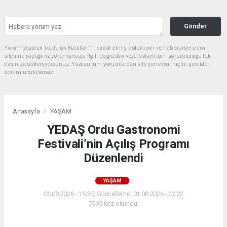
Gönder
Yorum yazarak Topluluk Kuralları’nı kabul etmiş bulunuyor ve haberunye.com
sitesine yaptığınız yorumunuzla ilgili doğrudan veya dolaylı tüm sorumluluğu tek
başınıza üstleniyorsunuz. Yazılan tüm yorumlardan site yönetimi hiçbir şekilde
sorumlu tutulamaz.
Anasayfa
YAŞAM
YEDAŞ Ordu Gastronomi
Festivali’nin Açılış Programı
Düzenlendi
YAŞAM
06.08.2026 - 15:35, Güncelleme: 01.08.2026 - 22:22
7595 kez okundu.