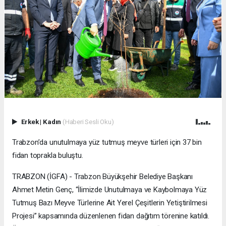
Erkek
|
Kadın
(Haberi Sesli Oku)
Trabzon’da unutulmaya yüz tutmuş meyve türleri için 37 bin
fidan toprakla buluştu.
TRABZON (İGFA) - Trabzon Büyükşehir Belediye Başkanı
Ahmet Metin Genç, “İlimizde Unutulmaya ve Kaybolmaya Yüz
Tutmuş Bazı Meyve Türlerine Ait Yerel Çeşitlerin Yetiştirilmesi
Projesi” kapsamında düzenlenen fidan dağıtım törenine katıldı.