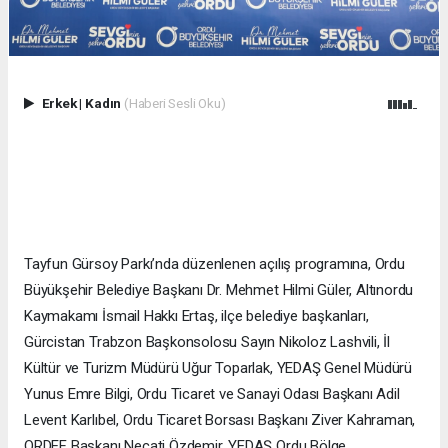
Erkek
|
Kadın
(Haberi Sesli Oku)
Tayfun Gürsoy Parkı’nda düzenlenen açılış programına, Ordu
Büyükşehir Belediye Başkanı Dr. Mehmet Hilmi Güler, Altınordu
Kaymakamı İsmail Hakkı Ertaş, ilçe belediye başkanları,
Gürcistan Trabzon Başkonsolosu Sayın Nikoloz Lashvili, İl
Kültür ve Turizm Müdürü Uğur Toparlak, YEDAŞ Genel Müdürü
Yunus Emre Bilgi, Ordu Ticaret ve Sanayi Odası Başkanı Adil
Levent Karlıbel, Ordu Ticaret Borsası Başkanı Ziver Kahraman,
ORDEF Başkanı Necati Özdemir, YEDAŞ Ordu Bölge