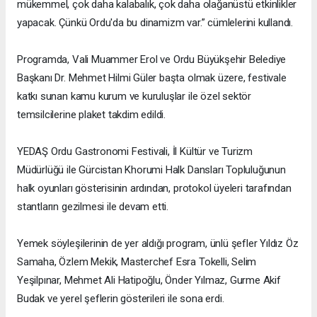
mükemmel, çok daha kalabalık, çok daha olağanüstü etkinlikler
yapacak. Çünkü Ordu'da bu dinamizm var.” cümlelerini kullandı.
Programda, Vali Muammer Erol ve Ordu Büyükşehir Belediye
Başkanı Dr. Mehmet Hilmi Güler başta olmak üzere, festivale
katkı sunan kamu kurum ve kuruluşlar ile özel sektör
temsilcilerine plaket takdim edildi.
YEDAŞ Ordu Gastronomi Festivali, İl Kültür ve Turizm
Müdürlüğü ile Gürcistan Khorumi Halk Dansları Topluluğunun
halk oyunları gösterisinin ardından, protokol üyeleri tarafından
stantların gezilmesi ile devam etti.
Yemek söyleşilerinin de yer aldığı program, ünlü şefler Yıldız Öz
Samaha, Özlem Mekik, Masterchef Esra Tokelli, Selim
Yeşilpınar, Mehmet Ali Hatipoğlu, Önder Yılmaz, Gurme Akif
Budak ve yerel şeflerin gösterileri ile sona erdi.