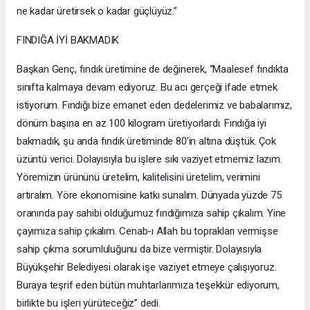
ne kadar üretirsek o kadar güçlüyüz.”
FINDIĞA İYİ BAKMADIK
Başkan Genç, fındık üretimine de değinerek, “Maalesef fındıkta
sınıfta kalmaya devam ediyoruz. Bu acı gerçeği ifade etmek
istiyorum. Fındığı bize emanet eden dedelerimiz ve babalarımız,
dönüm başına en az 100 kilogram üretiyorlardı. Fındığa iyi
bakmadık, şu anda fındık üretiminde 80’in altına düştük. Çok
üzüntü verici. Dolayısıyla bu işlere sıkı vaziyet etmemiz lazım.
Yöremizin ürününü üretelim, kalitelisini üretelim, verimini
artıralım. Yöre ekonomisine katkı sunalım. Dünyada yüzde 75
oranında pay sahibi olduğumuz fındığımıza sahip çıkalım. Yine
çayımıza sahip çıkalım. Cenab-ı Allah bu toprakları vermişse
sahip çıkma sorumluluğunu da bize vermiştir. Dolayısıyla
Büyükşehir Belediyesi olarak işe vaziyet etmeye çalışıyoruz.
Buraya teşrif eden bütün muhtarlarımıza teşekkür ediyorum,
birlikte bu işleri yürüteceğiz” dedi.