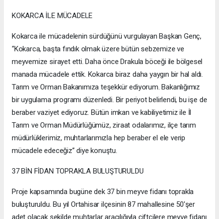
KOKARCA İLE MÜCADELE
Kokarca ile mücadelenin sürdüğünü vurgulayan Başkan Genç,
“Kokarca, başta fındık olmak üzere bütün sebzemize ve
meyvemize sirayet etti. Daha önce Drakula böceği ile bölgesel
manada mücadele ettik. Kokarca biraz daha yaygın bir hal aldı.
Tarım ve Orman Bakanımıza teşekkür ediyorum. Bakanlığımız
bir uygulama programı düzenledi. Bir periyot belirlendi, bu işe de
beraber vaziyet ediyoruz. Bütün imkan ve kabiliyetimiz ile İl
Tarım ve Orman Müdürlüğümüz, ziraat odalarımız, ilçe tarım
müdürlüklerimiz, muhtarlarımızla hep beraber el ele verip
mücadele edeceğiz” diye konuştu.
37 BİN FİDAN TOPRAKLA BULUŞTURULDU
Proje kapsamında bugüne dek 37 bin meyve fidanı toprakla
buluşturuldu. Bu yıl Ortahisar ilçesinin 87 mahallesine 50'şer
adet olacak şekilde muhtarlar aracılığıyla çiftçilere meyve fidanı