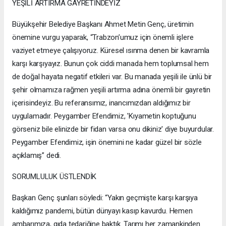
YEŞİLİ ARTIRMA GAYRETİNDEYİZ
Büyükşehir Belediye Başkanı Ahmet Metin Genç, üretimin
önemine vurgu yaparak, “Trabzon’umuz için önemli işlere
vaziyet etmeye çalışıyoruz. Küresel ısınma denen bir kavramla
karşı karşıyayız. Bunun çok ciddi manada hem toplumsal hem
de doğal hayata negatif etkileri var. Bu manada yeşili ile ünlü bir
şehir olmamıza rağmen yeşili artırma adına önemli bir gayretin
içerisindeyiz. Bu referansımız, inancımızdan aldığımız bir
uygulamadır. Peygamber Efendimiz, 'Kıyametin koptuğunu
görseniz bile elinizde bir fidan varsa onu dikiniz' diye buyurdular.
Peygamber Efendimiz, işin önemini ne kadar güzel bir sözle
açıklamış” dedi.
SORUMLULUK ÜSTLENDİK
Başkan Genç şunları söyledi: “Yakın geçmişte karşı karşıya
kaldığımız pandemi, bütün dünyayı kasıp kavurdu. Hemen
ambarımıza, gıda tedariğine baktık. Tarımı her zamankinden