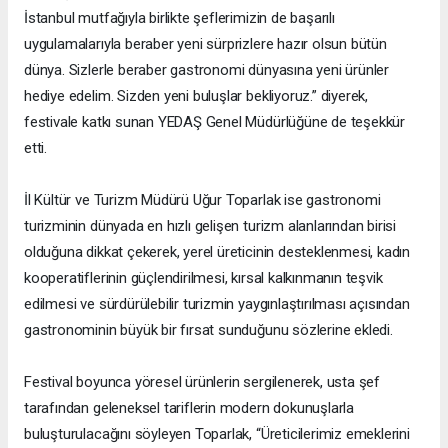
İstanbul mutfağıyla birlikte şeflerimizin de başarılı
uygulamalarıyla beraber yeni sürprizlere hazır olsun bütün
dünya. Sizlerle beraber gastronomi dünyasına yeni ürünler
hediye edelim. Sizden yeni buluşlar bekliyoruz.” diyerek,
festivale katkı sunan YEDAŞ Genel Müdürlüğüne de teşekkür
etti.
İl Kültür ve Turizm Müdürü Uğur Toparlak ise gastronomi
turizminin dünyada en hızlı gelişen turizm alanlarından birisi
olduğuna dikkat çekerek, yerel üreticinin desteklenmesi, kadın
kooperatiflerinin güçlendirilmesi, kırsal kalkınmanın teşvik
edilmesi ve sürdürülebilir turizmin yaygınlaştırılması açısından
gastronominin büyük bir fırsat sunduğunu sözlerine ekledi.
Festival boyunca yöresel ürünlerin sergilenerek, usta şef
tarafından geleneksel tariflerin modern dokunuşlarla
buluşturulacağını söyleyen Toparlak, “Üreticilerimiz emeklerini