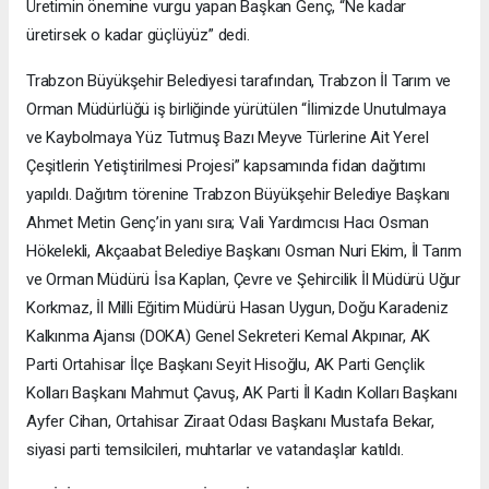
Üretimin önemine vurgu yapan Başkan Genç, “Ne kadar
üretirsek o kadar güçlüyüz” dedi.
Trabzon Büyükşehir Belediyesi tarafından, Trabzon İl Tarım ve
Orman Müdürlüğü iş birliğinde yürütülen “İlimizde Unutulmaya
ve Kaybolmaya Yüz Tutmuş Bazı Meyve Türlerine Ait Yerel
Çeşitlerin Yetiştirilmesi Projesi” kapsamında fidan dağıtımı
yapıldı. Dağıtım törenine Trabzon Büyükşehir Belediye Başkanı
Ahmet Metin Genç’in yanı sıra; Vali Yardımcısı Hacı Osman
Hökelekli, Akçaabat Belediye Başkanı Osman Nuri Ekim, İl Tarım
ve Orman Müdürü İsa Kaplan, Çevre ve Şehircilik İl Müdürü Uğur
Korkmaz, İl Milli Eğitim Müdürü Hasan Uygun, Doğu Karadeniz
Kalkınma Ajansı (DOKA) Genel Sekreteri Kemal Akpınar, AK
Parti Ortahisar İlçe Başkanı Seyit Hisoğlu, AK Parti Gençlik
Kolları Başkanı Mahmut Çavuş, AK Parti İl Kadın Kolları Başkanı
Ayfer Cihan, Ortahisar Ziraat Odası Başkanı Mustafa Bekar,
siyasi parti temsilcileri, muhtarlar ve vatandaşlar katıldı.