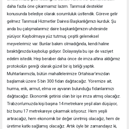
daha fazla öne çıkarmamız lazım. Tarımsal destekler
konusunda belediye olarak sorumluluk üstlendik. Göreve gelir
gelmez Tarımsal Hizmetler Dairesi Başkanlığımızı kurduk. Şu
anda bu çalışmalarımız daire başkanlığımızın uhdesinde
yürüyor. Kaybolmaya yüz tutmuş çeşitli geleneksel
meyvelerimiz var. Bunlar bakım olmadığında, kendi haline
bıraktığınızda kaybolup gidiyor. Dolayısıyla bu işe de vaziyet
edelim istedik. Hep beraber daha önce de imza altına aldığımız
protokolün gereği olarak güzel bir iş birliği yaptık.
Muhtarlarımızla, bütün mahallelerimize Ortahisar’ımızdan
başlamak üzere 5 bin 300 fidan dağıtacağız. Yöremize ait;
hurma, erik, armut, elma ve ayvanın bulunduğu fidanlarımızı
dağıtacağız. Ekonomik getirisi olan bir işe imza atmış olacağız.
Trabzon’umuzda kişi başına 14 metrekare yeşil alan düşüyor,
biz bunu 17 metrekareye çıkarmak istiyoruz. Hem yeşili
artıracağız, hem ekonomik bir değer üretmiş olacağız, hem de
üretime katkı sağlamış olacağız. Artık öyle bir zamandayız ki,