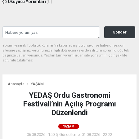
Okuyucu Yorumları
(0)
Gönder
Yorum yazarak Topluluk Kuralları’nı kabul etmiş bulunuyor ve haberunye.com
sitesine yaptığınız yorumunuzla ilgili doğrudan veya dolaylı tüm sorumluluğu tek
başınıza üstleniyorsunuz. Yazılan tüm yorumlardan site yönetimi hiçbir şekilde
sorumlu tutulamaz.
Anasayfa
YAŞAM
YEDAŞ Ordu Gastronomi
Festivali’nin Açılış Programı
Düzenlendi
YAŞAM
06.08.2026 - 15:35, Güncelleme: 01.08.2026 - 22:22