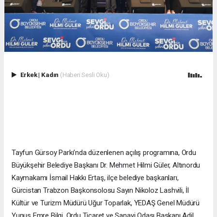
Erkek
|
Kadın
(Haberi Sesli Oku)
Tayfun Gürsoy Parkı’nda düzenlenen açılış programına, Ordu
Büyükşehir Belediye Başkanı Dr. Mehmet Hilmi Güler, Altınordu
Kaymakamı İsmail Hakkı Ertaş, ilçe belediye başkanları,
Gürcistan Trabzon Başkonsolosu Sayın Nikoloz Lashvili, İl
Kültür ve Turizm Müdürü Uğur Toparlak, YEDAŞ Genel Müdürü
Yunus Emre Bilgi, Ordu Ticaret ve Sanayi Odası Başkanı Adil