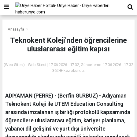
Anasayfa
Teknokent Koleji'nden öğrencilerine
uluslararası eğitim kapısı
(Web Sitesi) - Web Sitesi | 17.06.2026 - 17:32, Güncelleme: 17.06.2026 - 17:32
3624+ kez okundu.
ADIYAMAN (PERRE) - (Berfin GÜRBÜZ) - Adıyaman
Teknokent Koleji ile UTEM Education Consulting
arasında imzalanan iş birliği protokolü kapsamında
öğrencilere uluslararası eğitim, kariyer planlama,
yabancı dil gelişimi ve yurt dışı üniversite
danışmanlığı alanlarında çeşitli imkanlar sunulacak.