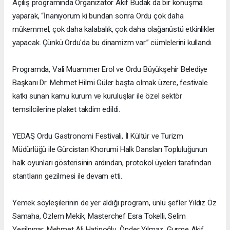
Açılış programında Organizatör Akif Budak da bir konuşma
yaparak, “İnanıyorum ki bundan sonra Ordu çok daha
mükemmel, çok daha kalabalık, çok daha olağanüstü etkinlikler
yapacak. Çünkü Ordu'da bu dinamizm var.” cümlelerini kullandı.
Programda, Vali Muammer Erol ve Ordu Büyükşehir Belediye
Başkanı Dr. Mehmet Hilmi Güler başta olmak üzere, festivale
katkı sunan kamu kurum ve kuruluşlar ile özel sektör
temsilcilerine plaket takdim edildi.
YEDAŞ Ordu Gastronomi Festivali, İl Kültür ve Turizm
Müdürlüğü ile Gürcistan Khorumi Halk Dansları Topluluğunun
halk oyunları gösterisinin ardından, protokol üyeleri tarafından
stantların gezilmesi ile devam etti.
Yemek söyleşilerinin de yer aldığı program, ünlü şefler Yıldız Öz
Samaha, Özlem Mekik, Masterchef Esra Tokelli, Selim
Yeşilpınar, Mehmet Ali Hatipoğlu, Önder Yılmaz, Gurme Akif