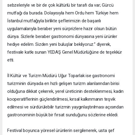
sebzeleriyle ve bir de çok kültürlü bir tarafı da var; Gürcü
mutfağı da burada. Dolayısıyla hem Ordu hem Türkiye hem
İstanbul mutfağıyla birlikte şeflerimizin de başarılı
uygulamalarıyla beraber yeni sürprizlere hazır olsun bütün
dünya. Sizlerle beraber gastronomi dünyasına yeni ürünler
hediye edelim. Sizden yeni buluşlar bekliyoruz.” diyerek,
festivale katkı sunan YEDAŞ Genel Müdürlüğüne de teşekkür
etti.
İl Kültür ve Turizm Müdürü Uğur Toparlak ise gastronomi
turizminin dünyada en hızlı gelişen turizm alanlarından birisi
olduğuna dikkat çekerek, yerel üreticinin desteklenmesi, kadın
kooperatiflerinin güçlendirilmesi, kırsal kalkınmanın teşvik
edilmesi ve sürdürülebilir turizmin yaygınlaştırılması açısından
gastronominin büyük bir fırsat sunduğunu sözlerine ekledi.
Festival boyunca yöresel ürünlerin sergilenerek, usta şef