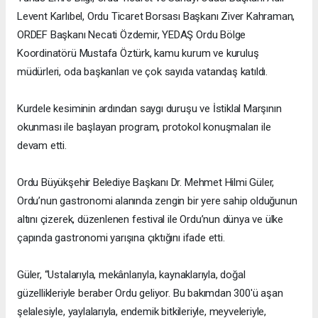
Levent Karlıbel, Ordu Ticaret Borsası Başkanı Ziver Kahraman,
ORDEF Başkanı Necati Özdemir, YEDAŞ Ordu Bölge
Koordinatörü Mustafa Öztürk, kamu kurum ve kuruluş
müdürleri, oda başkanları ve çok sayıda vatandaş katıldı.
Kurdele kesiminin ardından saygı duruşu ve İstiklal Marşının
okunması ile başlayan program, protokol konuşmaları ile
devam etti.
Ordu Büyükşehir Belediye Başkanı Dr. Mehmet Hilmi Güler,
Ordu’nun gastronomi alanında zengin bir yere sahip olduğunun
altını çizerek, düzenlenen festival ile Ordu’nun dünya ve ülke
çapında gastronomi yarışına çıktığını ifade etti.
Güler, “Ustalarıyla, mekânlarıyla, kaynaklarıyla, doğal
güzellikleriyle beraber Ordu geliyor. Bu bakımdan 300'ü aşan
şelalesiyle, yaylalarıyla, endemik bitkileriyle, meyveleriyle,