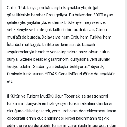
Güler, “Ustalarıyla, mekânlarıyla, kaynaklarıyla, doğal
güzellikleriyle beraber Ordu geliyor. Bu bakımdan 300'ü aşan
şelalesiyle, yaylalarıyla, endemik bitkileriyle, meyveleriyle,
sebzeleriyle ve bir de çok kültürlü bir tarafı da var; Gürcü
mutfağı da burada. Dolayısıyla hem Ordu hem Türkiye hem
İstanbul mutfağıyla birlikte şeflerimizin de başarılı
uygulamalarıyla beraber yeni sürprizlere hazır olsun bütün
dünya. Sizlerle beraber gastronomi dünyasına yeni ürünler
hediye edelim. Sizden yeni buluşlar bekliyoruz.” diyerek,
festivale katkı sunan YEDAŞ Genel Müdürlüğüne de teşekkür
etti.
İl Kültür ve Turizm Müdürü Uğur Toparlak ise gastronomi
turizminin dünyada en hızlı gelişen turizm alanlarından birisi
olduğuna dikkat çekerek, yerel üreticinin desteklenmesi, kadın
kooperatiflerinin güçlendirilmesi, kırsal kalkınmanın teşvik
edilmesi ve sürdürülebilir turizmin yaygınlaştırılması açısından