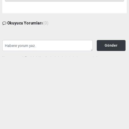
Okuyucu Yorumları
(0)
Gönder
Yorum yazarak Topluluk Kuralları’nı kabul etmiş bulunuyor ve haberunye.com
sitesine yaptığınız yorumunuzla ilgili doğrudan veya dolaylı tüm sorumluluğu tek
başınıza üstleniyorsunuz. Yazılan tüm yorumlardan site yönetimi hiçbir şekilde
sorumlu tutulamaz.
haber paketi
haber scripti
haber yazılımı
Tüm hakları saklı tutulmaktadır.Copyright 2026©
Haber Yazılımı:
Web Aksiyon ®