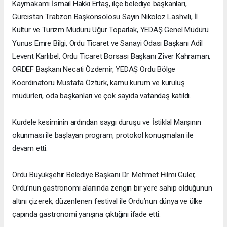
Kaymakamı İsmail Hakkı Ertaş, ilçe belediye başkanları,
Gürcistan Trabzon Başkonsolosu Sayın Nikoloz Lashvili, İl
Kültür ve Turizm Müdürü Uğur Toparlak, YEDAŞ Genel Müdürü
Yunus Emre Bilgi, Ordu Ticaret ve Sanayi Odası Başkanı Adil
Levent Karlıbel, Ordu Ticaret Borsası Başkanı Ziver Kahraman,
ORDEF Başkanı Necati Özdemir, YEDAŞ Ordu Bölge
Koordinatörü Mustafa Öztürk, kamu kurum ve kuruluş
müdürleri, oda başkanları ve çok sayıda vatandaş katıldı.
Kurdele kesiminin ardından saygı duruşu ve İstiklal Marşının
okunması ile başlayan program, protokol konuşmaları ile
devam etti.
Ordu Büyükşehir Belediye Başkanı Dr. Mehmet Hilmi Güler,
Ordu’nun gastronomi alanında zengin bir yere sahip olduğunun
altını çizerek, düzenlenen festival ile Ordu’nun dünya ve ülke
çapında gastronomi yarışına çıktığını ifade etti.