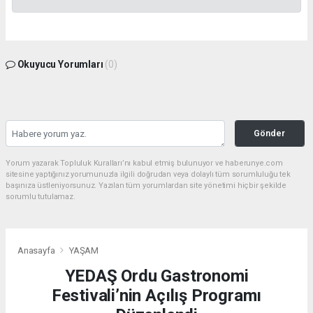
Okuyucu Yorumları
(0)
Gönder
Yorum yazarak Topluluk Kuralları’nı kabul etmiş bulunuyor ve haberunye.com
sitesine yaptığınız yorumunuzla ilgili doğrudan veya dolaylı tüm sorumluluğu tek
başınıza üstleniyorsunuz. Yazılan tüm yorumlardan site yönetimi hiçbir şekilde
sorumlu tutulamaz.
Anasayfa
YAŞAM
YEDAŞ Ordu Gastronomi
Festivali’nin Açılış Programı