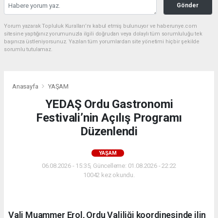
Gönder
Yorum yazarak Topluluk Kuralları’nı kabul etmiş bulunuyor ve haberunye.com
sitesine yaptığınız yorumunuzla ilgili doğrudan veya dolaylı tüm sorumluluğu tek
başınıza üstleniyorsunuz. Yazılan tüm yorumlardan site yönetimi hiçbir şekilde
sorumlu tutulamaz.
Anasayfa
YAŞAM
YEDAŞ Ordu Gastronomi
Festivali’nin Açılış Programı
Düzenlendi
YAŞAM
06.08.2026 - 15:35, Güncelleme: 01.08.2026 - 22:22
10042 kez okundu.
Vali Muammer Erol, Ordu Valiliği koordinesinde ilin