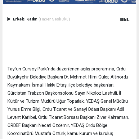
Erkek
|
Kadın
(Haberi Sesli Oku)
Tayfun Gürsoy Parkı’nda düzenlenen açılış programına, Ordu
Büyükşehir Belediye Başkanı Dr. Mehmet Hilmi Güler, Altınordu
Kaymakamı İsmail Hakkı Ertaş, ilçe belediye başkanları,
Gürcistan Trabzon Başkonsolosu Sayın Nikoloz Lashvili, İl
Kültür ve Turizm Müdürü Uğur Toparlak, YEDAŞ Genel Müdürü
Yunus Emre Bilgi, Ordu Ticaret ve Sanayi Odası Başkanı Adil
Levent Karlıbel, Ordu Ticaret Borsası Başkanı Ziver Kahraman,
ORDEF Başkanı Necati Özdemir, YEDAŞ Ordu Bölge
Koordinatörü Mustafa Öztürk, kamu kurum ve kuruluş