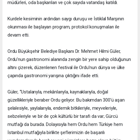
müdürleri, oda başkanları ve çok sayıda vatandaş katıldı.
Kurdele kesiminin ardından saygı duruşu ve İstiklal Marşının
okunması ile başlayan program, protokol konuşmaları ile
devam etti.
Ordu Büyükşehir Belediye Başkanı Dr. Mehmet Hilmi Güler,
Ordu’nun gastronomi alanında zengin bir yere sahip olduğunun
altını çizerek, düzenlenen festival ile Ordu’nun dünya ve ülke
çapında gastronomi yarışına çıktığını ifade etti.
Güler, “Ustalarıyla, mekânlarıyla, kaynaklarıyla, doğal
güzellikleriyle beraber Ordu geliyor. Bu bakımdan 300'ü aşan
şelalesiyle, yaylalarıyla, endemik bitkileriyle, meyveleriyle,
sebzeleriyle ve bir de çok kültürlü bir tarafı da var; Gürcü
mutfağı da burada. Dolayısıyla hem Ordu hem Türkiye hem
İstanbul mutfağıyla birlikte şeflerimizin de başarılı