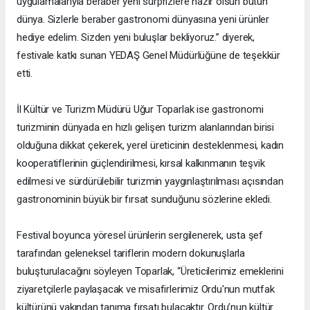
uygulamalarıyla beraber yeni sürprizlere hazır olsun bütün
dünya. Sizlerle beraber gastronomi dünyasına yeni ürünler
hediye edelim. Sizden yeni buluşlar bekliyoruz.” diyerek,
festivale katkı sunan YEDAŞ Genel Müdürlüğüne de teşekkür
etti.
İl Kültür ve Turizm Müdürü Uğur Toparlak ise gastronomi
turizminin dünyada en hızlı gelişen turizm alanlarından birisi
olduğuna dikkat çekerek, yerel üreticinin desteklenmesi, kadın
kooperatiflerinin güçlendirilmesi, kırsal kalkınmanın teşvik
edilmesi ve sürdürülebilir turizmin yaygınlaştırılması açısından
gastronominin büyük bir fırsat sunduğunu sözlerine ekledi.
Festival boyunca yöresel ürünlerin sergilenerek, usta şef
tarafından geleneksel tariflerin modern dokunuşlarla
buluşturulacağını söyleyen Toparlak, “Üreticilerimiz emeklerini
ziyaretçilerle paylaşacak ve misafirlerimiz Ordu'nun mutfak
kültürünü yakından tanıma fırsatı bulacaktır. Ordu’nun kültür