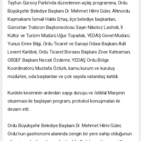
Tayfun Gürsoy Parkı’nda düzenlenen açılış programına, Ordu
Büyükşehir Belediye Başkanı Dr. Mehmet Hilmi Güler, Altınordu
Kaymakamı İsmail Hakkı Ertaş, ilçe belediye başkanları,
Gürcistan Trabzon Başkonsolosu Sayın Nikoloz Lashvili, İl
Kültür ve Turizm Müdürü Uğur Toparlak, YEDAŞ Genel Müdürü
Yunus Emre Bilgi, Ordu Ticaret ve Sanayi Odası Başkanı Adil
Levent Karlıbel, Ordu Ticaret Borsası Başkanı Ziver Kahraman,
ORDEF Başkanı Necati Özdemir, YEDAŞ Ordu Bölge
Koordinatörü Mustafa Öztürk, kamu kurum ve kuruluş
müdürleri, oda başkanları ve çok sayıda vatandaş katıldı.
Kurdele kesiminin ardından saygı duruşu ve İstiklal Marşının
okunması ile başlayan program, protokol konuşmaları ile
devam etti.
Ordu Büyükşehir Belediye Başkanı Dr. Mehmet Hilmi Güler,
Ordu’nun gastronomi alanında zengin bir yere sahip olduğunun