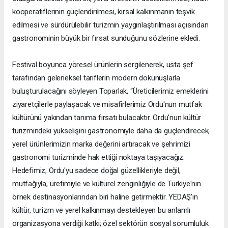
kooperatiflerinin güçlendirilmesi, kırsal kalkınmanın teşvik
edilmesi ve sürdürülebilir turizmin yaygınlaştırılması açısından
gastronominin büyük bir fırsat sunduğunu sözlerine ekledi.
Festival boyunca yöresel ürünlerin sergilenerek, usta şef
tarafından geleneksel tariflerin modern dokunuşlarla
buluşturulacağını söyleyen Toparlak, “Üreticilerimiz emeklerini
ziyaretçilerle paylaşacak ve misafirlerimiz Ordu'nun mutfak
kültürünü yakından tanıma fırsatı bulacaktır. Ordu’nun kültür
turizmindeki yükselişini gastronomiyle daha da güçlendirecek,
yerel ürünlerimizin marka değerini artıracak ve şehrimizi
gastronomi turizminde hak ettiği noktaya taşıyacağız.
Hedefimiz; Ordu'yu sadece doğal güzellikleriyle değil,
mutfağıyla, üretimiyle ve kültürel zenginliğiyle de Türkiye'nin
örnek destinasyonlarından biri haline getirmektir. YEDAŞ'ın
kültür, turizm ve yerel kalkınmayı destekleyen bu anlamlı
organizasyona verdiği katkı; özel sektörün sosyal sorumluluk