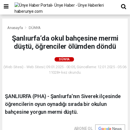
Anasayfa
DÜNYA
Şanlıurfa’da okul bahçesine mermi
düştü, öğrenciler ölümden döndü
DÜNYA
(Web Sitesi) - Web Sitesi | 09.01.2025 - 00:05, Güncelleme: 12.01.2025 - 05:06
11028+ kez okundu.
ŞANLIURFA (PHA) - Şanlıurfa’nın Siverek ilçesinde
öğrencilerin oyun oynadığı sırada bir okulun
bahçesine yorgun mermi düştü.
ABONE OL