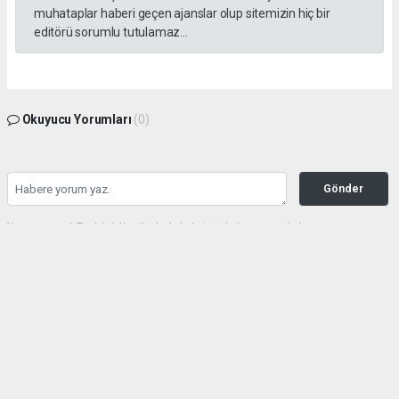
muhataplar haberi geçen ajanslar olup sitemizin hiç bir
editörü sorumlu tutulamaz...
Okuyucu Yorumları
(0)
Gönder
Yorum yazarak Topluluk Kuralları’nı kabul etmiş bulunuyor ve haberunye.com
sitesine yaptığınız yorumunuzla ilgili doğrudan veya dolaylı tüm sorumluluğu tek
başınıza üstleniyorsunuz. Yazılan tüm yorumlardan site yönetimi hiçbir şekilde
sorumlu tutulamaz.
haber paketi
haber scripti
haber yazılımı
Tüm hakları saklı tutulmaktadır.Copyright 2026©