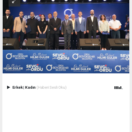
Erkek
|
Kadın
(Haberi Sesli Oku)