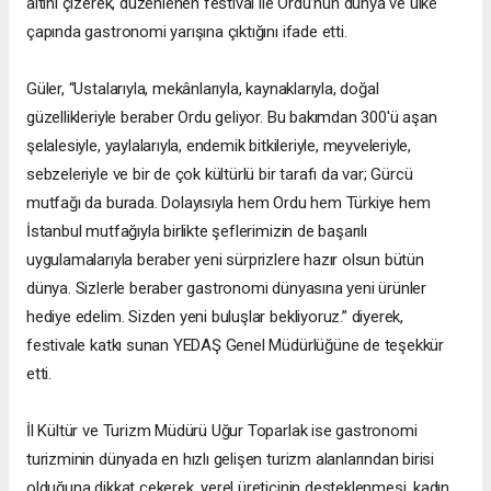
altını çizerek, düzenlenen festival ile Ordu’nun dünya ve ülke
çapında gastronomi yarışına çıktığını ifade etti.
Güler, “Ustalarıyla, mekânlarıyla, kaynaklarıyla, doğal
güzellikleriyle beraber Ordu geliyor. Bu bakımdan 300'ü aşan
şelalesiyle, yaylalarıyla, endemik bitkileriyle, meyveleriyle,
sebzeleriyle ve bir de çok kültürlü bir tarafı da var; Gürcü
mutfağı da burada. Dolayısıyla hem Ordu hem Türkiye hem
İstanbul mutfağıyla birlikte şeflerimizin de başarılı
uygulamalarıyla beraber yeni sürprizlere hazır olsun bütün
dünya. Sizlerle beraber gastronomi dünyasına yeni ürünler
hediye edelim. Sizden yeni buluşlar bekliyoruz.” diyerek,
festivale katkı sunan YEDAŞ Genel Müdürlüğüne de teşekkür
etti.
İl Kültür ve Turizm Müdürü Uğur Toparlak ise gastronomi
turizminin dünyada en hızlı gelişen turizm alanlarından birisi
olduğuna dikkat çekerek, yerel üreticinin desteklenmesi, kadın