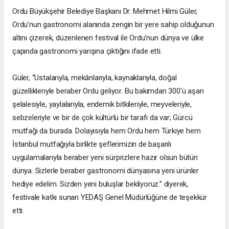
Ordu Büyükşehir Belediye Başkanı Dr. Mehmet Hilmi Güler,
Ordu’nun gastronomi alanında zengin bir yere sahip olduğunun
altını çizerek, düzenlenen festival ile Ordu’nun dünya ve ülke
çapında gastronomi yarışına çıktığını ifade etti.
Güler, “Ustalarıyla, mekânlarıyla, kaynaklarıyla, doğal
güzellikleriyle beraber Ordu geliyor. Bu bakımdan 300'ü aşan
şelalesiyle, yaylalarıyla, endemik bitkileriyle, meyveleriyle,
sebzeleriyle ve bir de çok kültürlü bir tarafı da var; Gürcü
mutfağı da burada. Dolayısıyla hem Ordu hem Türkiye hem
İstanbul mutfağıyla birlikte şeflerimizin de başarılı
uygulamalarıyla beraber yeni sürprizlere hazır olsun bütün
dünya. Sizlerle beraber gastronomi dünyasına yeni ürünler
hediye edelim. Sizden yeni buluşlar bekliyoruz.” diyerek,
festivale katkı sunan YEDAŞ Genel Müdürlüğüne de teşekkür
etti.