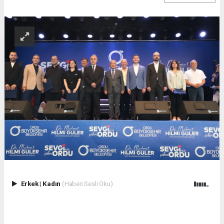
Erkek
|
Kadın
(Haberi Sesli Oku)