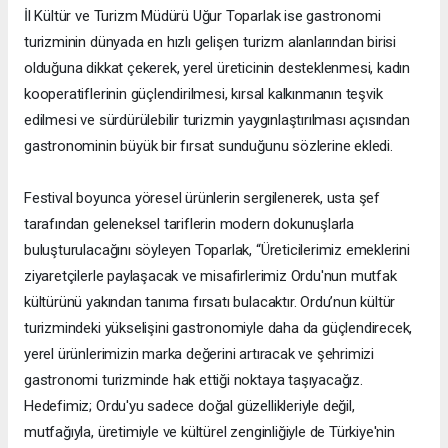
İl Kültür ve Turizm Müdürü Uğur Toparlak ise gastronomi
turizminin dünyada en hızlı gelişen turizm alanlarından birisi
olduğuna dikkat çekerek, yerel üreticinin desteklenmesi, kadın
kooperatiflerinin güçlendirilmesi, kırsal kalkınmanın teşvik
edilmesi ve sürdürülebilir turizmin yaygınlaştırılması açısından
gastronominin büyük bir fırsat sunduğunu sözlerine ekledi.
Festival boyunca yöresel ürünlerin sergilenerek, usta şef
tarafından geleneksel tariflerin modern dokunuşlarla
buluşturulacağını söyleyen Toparlak, “Üreticilerimiz emeklerini
ziyaretçilerle paylaşacak ve misafirlerimiz Ordu'nun mutfak
kültürünü yakından tanıma fırsatı bulacaktır. Ordu’nun kültür
turizmindeki yükselişini gastronomiyle daha da güçlendirecek,
yerel ürünlerimizin marka değerini artıracak ve şehrimizi
gastronomi turizminde hak ettiği noktaya taşıyacağız.
Hedefimiz; Ordu'yu sadece doğal güzellikleriyle değil,
mutfağıyla, üretimiyle ve kültürel zenginliğiyle de Türkiye'nin