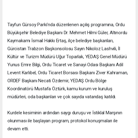
Tayfun Gürsoy Parkı’nda düzenlenen açılış programına, Ordu
Büyükşehir Belediye Başkanı Dr. Mehmet Hilmi Güler, Altınordu
Kaymakamı İsmail Hakkı Ertaş, ilçe belediye başkanları,
Gürcistan Trabzon Başkonsolosu Sayın Nikoloz Lashvili, İl
Kültür ve Turizm Müdürü Uğur Toparlak, YEDAŞ Genel Müdürü
Yunus Emre Bilgi, Ordu Ticaret ve Sanayi Odası Başkanı Adil
Levent Karlıbel, Ordu Ticaret Borsası Başkanı Ziver Kahraman,
ORDEF Başkanı Necati Özdemir, YEDAŞ Ordu Bölge
Koordinatörü Mustafa Öztürk, kamu kurum ve kuruluş
müdürleri, oda başkanları ve çok sayıda vatandaş katıldı.
Kurdele kesiminin ardından saygı duruşu ve İstiklal Marşının
okunması ile başlayan program, protokol konuşmaları ile
devam etti.