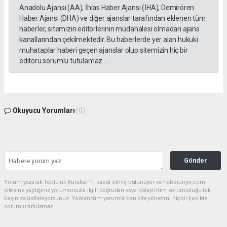
Anadolu Ajansı (AA), İhlas Haber Ajansı (İHA), Demirören
Haber Ajansı (DHA) ve diğer ajanslar tarafından eklenen tüm
haberler, sitemizin editörlerinin müdahalesi olmadan ajans
kanallarından çekilmektedir. Bu haberlerde yer alan hukuki
muhataplar haberi geçen ajanslar olup sitemizin hiç bir
editörü sorumlu tutulamaz...
Okuyucu Yorumları
(0)
Gönder
Yorum yazarak Topluluk Kuralları’nı kabul etmiş bulunuyor ve haberunye.com
sitesine yaptığınız yorumunuzla ilgili doğrudan veya dolaylı tüm sorumluluğu tek
başınıza üstleniyorsunuz. Yazılan tüm yorumlardan site yönetimi hiçbir şekilde
sorumlu tutulamaz.