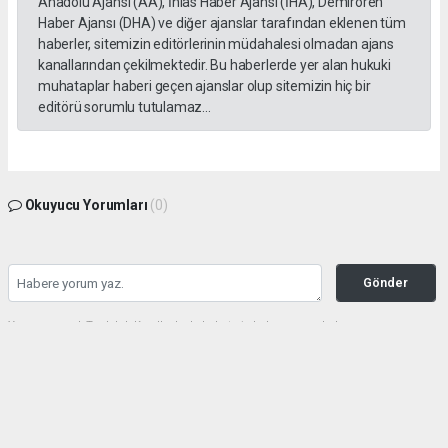
Anadolu Ajansı (AA), İhlas Haber Ajansı (İHA), Demirören
Haber Ajansı (DHA) ve diğer ajanslar tarafından eklenen tüm
haberler, sitemizin editörlerinin müdahalesi olmadan ajans
kanallarından çekilmektedir. Bu haberlerde yer alan hukuki
muhataplar haberi geçen ajanslar olup sitemizin hiç bir
editörü sorumlu tutulamaz...
Okuyucu Yorumları
(0)
Gönder
Yorum yazarak Topluluk Kuralları’nı kabul etmiş bulunuyor ve haberunye.com
sitesine yaptığınız yorumunuzla ilgili doğrudan veya dolaylı tüm sorumluluğu tek
başınıza üstleniyorsunuz. Yazılan tüm yorumlardan site yönetimi hiçbir şekilde
sorumlu tutulamaz.