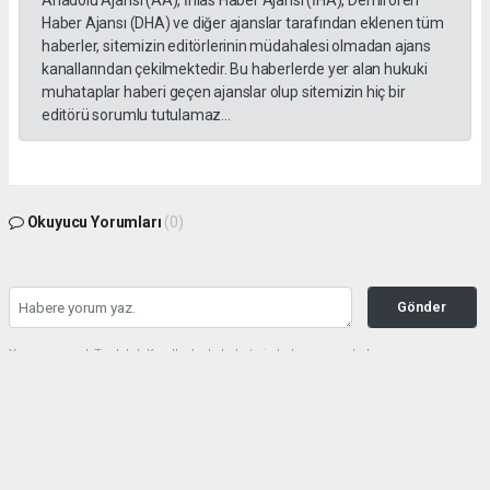
Haber Ajansı (DHA) ve diğer ajanslar tarafından eklenen tüm
haberler, sitemizin editörlerinin müdahalesi olmadan ajans
kanallarından çekilmektedir. Bu haberlerde yer alan hukuki
muhataplar haberi geçen ajanslar olup sitemizin hiç bir
editörü sorumlu tutulamaz...
Okuyucu Yorumları
(0)
Gönder
Yorum yazarak Topluluk Kuralları’nı kabul etmiş bulunuyor ve haberunye.com
sitesine yaptığınız yorumunuzla ilgili doğrudan veya dolaylı tüm sorumluluğu tek
başınıza üstleniyorsunuz. Yazılan tüm yorumlardan site yönetimi hiçbir şekilde
sorumlu tutulamaz.