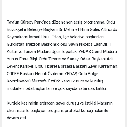
Tayfun Gürsoy Parkı’nda düzenlenen açılış programına, Ordu
Büyükşehir Belediye Başkanı Dr. Mehmet Hilmi Güler, Altınordu
Kaymakamı İsmail Hakkı Ertaş, ilçe belediye başkanları,
Gürcistan Trabzon Başkonsolosu Sayın Nikoloz Lashvili, İl
Kültür ve Turizm Müdürü Uğur Toparlak, YEDAŞ Genel Müdürü
Yunus Emre Bilgi, Ordu Ticaret ve Sanayi Odası Başkanı Adil
Levent Karlıbel, Ordu Ticaret Borsası Başkanı Ziver Kahraman,
ORDEF Başkanı Necati Özdemir, YEDAŞ Ordu Bölge
Koordinatörü Mustafa Öztürk, kamu kurum ve kuruluş
müdürleri, oda başkanları ve çok sayıda vatandaş katıldı.
Kurdele kesiminin ardından saygı duruşu ve İstiklal Marşının
okunması ile başlayan program, protokol konuşmaları ile
devam etti.