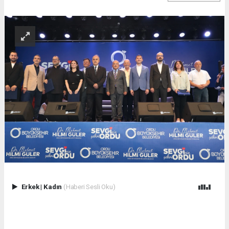
Erkek
|
Kadın
(Haberi Sesli Oku)