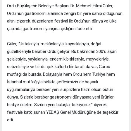
Ordu Büyükşehir Belediye Başkanı Dr. Mehmet Hilmi Güler,
Ordu’nun gastronomi alanında zengin bir yere sahip olduğunun
altını çizerek, düzenlenen festival ile Ordu’nun dünya ve ülke
çapında gastronomi yarışına çıktığını ifade etti.
Güler, “Ustalarıyla, mekânlarıyla, kaynaklarıyla, doğal
güzellikleriyle beraber Ordu geliyor. Bu bakımdan 300'ü aşan
şelalesiyle, yaylalarıyla, endemik bitkileriyle, meyveleriyle,
sebzeleriyle ve bir de çok kültürlü bir tarafı da var; Gürcü
mutfağı da burada. Dolayısıyla hem Ordu hem Türkiye hem
İstanbul mutfağıyla birlikte şeflerimizin de başarılı
uygulamalarıyla beraber yeni sürprizlere hazır olsun bütün
dünya. Sizlerle beraber gastronomi dünyasına yeni ürünler
hediye edelim. Sizden yeni buluşlar bekliyoruz.” diyerek,
festivale katkı sunan YEDAŞ Genel Müdürlüğüne de teşekkür
etti.