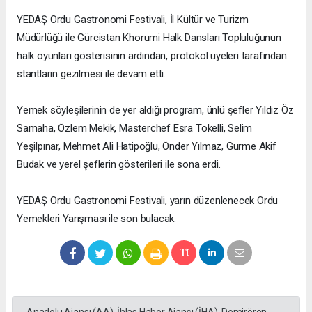
YEDAŞ Ordu Gastronomi Festivali, İl Kültür ve Turizm
Müdürlüğü ile Gürcistan Khorumi Halk Dansları Topluluğunun
halk oyunları gösterisinin ardından, protokol üyeleri tarafından
stantların gezilmesi ile devam etti.
Yemek söyleşilerinin de yer aldığı program, ünlü şefler Yıldız Öz
Samaha, Özlem Mekik, Masterchef Esra Tokelli, Selim
Yeşilpınar, Mehmet Ali Hatipoğlu, Önder Yılmaz, Gurme Akif
Budak ve yerel şeflerin gösterileri ile sona erdi.
YEDAŞ Ordu Gastronomi Festivali, yarın düzenlenecek Ordu
Yemekleri Yarışması ile son bulacak.
Anadolu Ajansı (AA), İhlas Haber Ajansı (İHA), Demirören