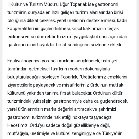
İl Kültür ve Turizm Müdürü Uğur Toparlak ise gastronomi
turizminin dünyada en hızlı gelişen turizm alanlarından birisi
olduğuna dikkat çekerek, yerel üreticinin desteklenmesi, kadın
kooperatiflerinin güçlendirilmesi, kırsal kalkınmanın teşvik
edilmesi ve sürdürülebilir turizmin yaygınlaştırılması açısından
gastronominin büyük bir fırsat sunduğunu sözlerine ekledi.
Festival boyunca yöresel ürünlerin sergilenerek, usta şef
tarafından geleneksel tariflerin modern dokunuşlarla
buluşturulacağını söyleyen Toparlak, “Üreticilerimiz emeklerini
ziyaretçilerle paylaşacak ve misafirlerimiz Ordu'nun mutfak
kültürünü yakından tanıma fırsatı bulacaktır. Ordu’nun kültür
turizmindeki yükselişini gastronomiyle daha da güçlendirecek,
yerel ürünlerimizin marka değerini artıracak ve şehrimizi
gastronomi turizminde hak ettiği noktaya taşıyacağız.
Hedefimiz; Ordu'yu sadece doğal güzellikleriyle değil,
mutfağıyla, üretimiyle ve kültürel zenginliğiyle de Türkiye'nin