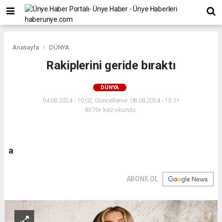
Anasayfa
DÜNYA
Rakiplerini geride bıraktı
DÜNYA
04.08.2024 - 10:02, Güncelleme: 08.08.2024 - 13:11
8376+ kez okundu.
a
ABONE OL