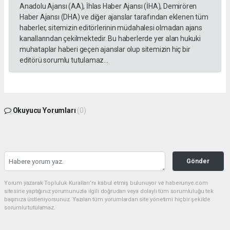
Anadolu Ajansı (AA), İhlas Haber Ajansı (İHA), Demirören
Haber Ajansı (DHA) ve diğer ajanslar tarafından eklenen tüm
haberler, sitemizin editörlerinin müdahalesi olmadan ajans
kanallarından çekilmektedir. Bu haberlerde yer alan hukuki
muhataplar haberi geçen ajanslar olup sitemizin hiç bir
editörü sorumlu tutulamaz...
Okuyucu Yorumları
(0)
Gönder
Yorum yazarak Topluluk Kuralları’nı kabul etmiş bulunuyor ve haberunye.com
sitesine yaptığınız yorumunuzla ilgili doğrudan veya dolaylı tüm sorumluluğu tek
başınıza üstleniyorsunuz. Yazılan tüm yorumlardan site yönetimi hiçbir şekilde
sorumlu tutulamaz.