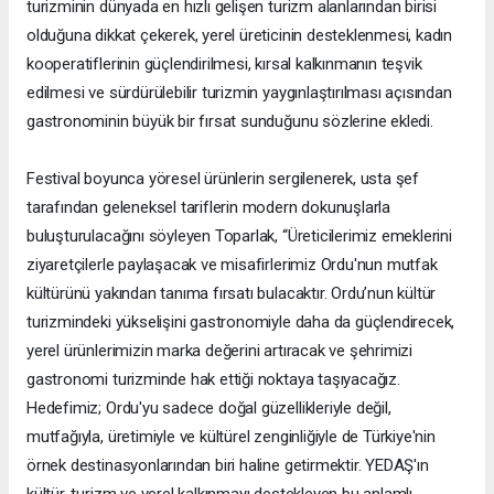
turizminin dünyada en hızlı gelişen turizm alanlarından birisi
olduğuna dikkat çekerek, yerel üreticinin desteklenmesi, kadın
kooperatiflerinin güçlendirilmesi, kırsal kalkınmanın teşvik
edilmesi ve sürdürülebilir turizmin yaygınlaştırılması açısından
gastronominin büyük bir fırsat sunduğunu sözlerine ekledi.
Festival boyunca yöresel ürünlerin sergilenerek, usta şef
tarafından geleneksel tariflerin modern dokunuşlarla
buluşturulacağını söyleyen Toparlak, “Üreticilerimiz emeklerini
ziyaretçilerle paylaşacak ve misafirlerimiz Ordu'nun mutfak
kültürünü yakından tanıma fırsatı bulacaktır. Ordu’nun kültür
turizmindeki yükselişini gastronomiyle daha da güçlendirecek,
yerel ürünlerimizin marka değerini artıracak ve şehrimizi
gastronomi turizminde hak ettiği noktaya taşıyacağız.
Hedefimiz; Ordu'yu sadece doğal güzellikleriyle değil,
mutfağıyla, üretimiyle ve kültürel zenginliğiyle de Türkiye'nin
örnek destinasyonlarından biri haline getirmektir. YEDAŞ'ın
kültür, turizm ve yerel kalkınmayı destekleyen bu anlamlı