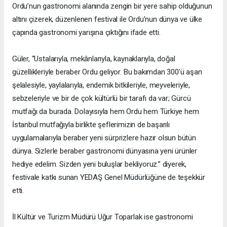
Ordu’nun gastronomi alanında zengin bir yere sahip olduğunun
altını çizerek, düzenlenen festival ile Ordu’nun dünya ve ülke
çapında gastronomi yarışına çıktığını ifade etti.
Güler, “Ustalarıyla, mekânlarıyla, kaynaklarıyla, doğal
güzellikleriyle beraber Ordu geliyor. Bu bakımdan 300'ü aşan
şelalesiyle, yaylalarıyla, endemik bitkileriyle, meyveleriyle,
sebzeleriyle ve bir de çok kültürlü bir tarafı da var; Gürcü
mutfağı da burada. Dolayısıyla hem Ordu hem Türkiye hem
İstanbul mutfağıyla birlikte şeflerimizin de başarılı
uygulamalarıyla beraber yeni sürprizlere hazır olsun bütün
dünya. Sizlerle beraber gastronomi dünyasına yeni ürünler
hediye edelim. Sizden yeni buluşlar bekliyoruz.” diyerek,
festivale katkı sunan YEDAŞ Genel Müdürlüğüne de teşekkür
etti.
İl Kültür ve Turizm Müdürü Uğur Toparlak ise gastronomi