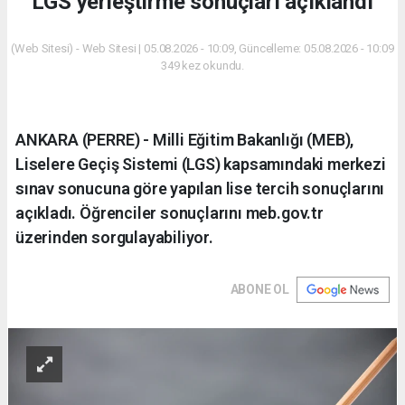
LGS yerleştirme sonuçları açıklandı
(Web Sitesi) - Web Sitesi | 05.08.2026 - 10:09, Güncelleme: 05.08.2026 - 10:09
349 kez okundu.
ANKARA (PERRE) - Milli Eğitim Bakanlığı (MEB),
Liselere Geçiş Sistemi (LGS) kapsamındaki merkezi
sınav sonucuna göre yapılan lise tercih sonuçlarını
açıkladı. Öğrenciler sonuçlarını meb.gov.tr
üzerinden sorgulayabiliyor.
ABONE OL