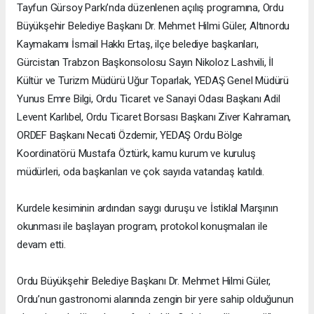
Tayfun Gürsoy Parkı’nda düzenlenen açılış programına, Ordu
Büyükşehir Belediye Başkanı Dr. Mehmet Hilmi Güler, Altınordu
Kaymakamı İsmail Hakkı Ertaş, ilçe belediye başkanları,
Gürcistan Trabzon Başkonsolosu Sayın Nikoloz Lashvili, İl
Kültür ve Turizm Müdürü Uğur Toparlak, YEDAŞ Genel Müdürü
Yunus Emre Bilgi, Ordu Ticaret ve Sanayi Odası Başkanı Adil
Levent Karlıbel, Ordu Ticaret Borsası Başkanı Ziver Kahraman,
ORDEF Başkanı Necati Özdemir, YEDAŞ Ordu Bölge
Koordinatörü Mustafa Öztürk, kamu kurum ve kuruluş
müdürleri, oda başkanları ve çok sayıda vatandaş katıldı.
Kurdele kesiminin ardından saygı duruşu ve İstiklal Marşının
okunması ile başlayan program, protokol konuşmaları ile
devam etti.
Ordu Büyükşehir Belediye Başkanı Dr. Mehmet Hilmi Güler,
Ordu’nun gastronomi alanında zengin bir yere sahip olduğunun