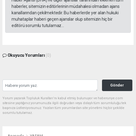
haberler, sitemizin editörlerinin müdahalesi olmadan ajans
kanallarından çekilmektedir. Bu haberlerde yer alan hukuki
muhataplar haberi geçen ajanslar olup sitemizin hiç bir
editörü sorumlu tutulamaz...
Okuyucu Yorumları
(0)
Gönder
Yorum yazarak Topluluk Kuralları’nı kabul etmiş bulunuyor ve haberunye.com
sitesine yaptığınız yorumunuzla ilgili doğrudan veya dolaylı tüm sorumluluğu tek
başınıza üstleniyorsunuz. Yazılan tüm yorumlardan site yönetimi hiçbir şekilde
sorumlu tutulamaz.
Anasayfa
YAŞAM