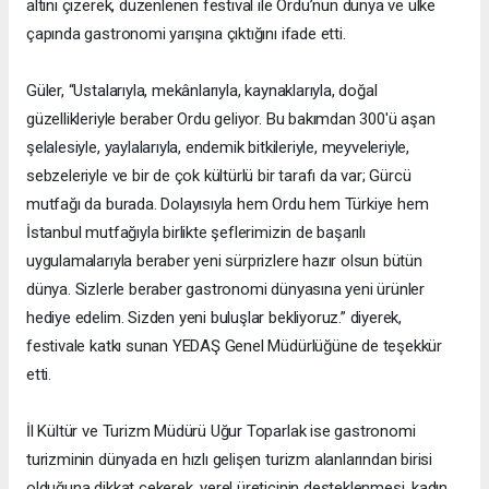
altını çizerek, düzenlenen festival ile Ordu’nun dünya ve ülke
çapında gastronomi yarışına çıktığını ifade etti.
Güler, “Ustalarıyla, mekânlarıyla, kaynaklarıyla, doğal
güzellikleriyle beraber Ordu geliyor. Bu bakımdan 300'ü aşan
şelalesiyle, yaylalarıyla, endemik bitkileriyle, meyveleriyle,
sebzeleriyle ve bir de çok kültürlü bir tarafı da var; Gürcü
mutfağı da burada. Dolayısıyla hem Ordu hem Türkiye hem
İstanbul mutfağıyla birlikte şeflerimizin de başarılı
uygulamalarıyla beraber yeni sürprizlere hazır olsun bütün
dünya. Sizlerle beraber gastronomi dünyasına yeni ürünler
hediye edelim. Sizden yeni buluşlar bekliyoruz.” diyerek,
festivale katkı sunan YEDAŞ Genel Müdürlüğüne de teşekkür
etti.
İl Kültür ve Turizm Müdürü Uğur Toparlak ise gastronomi
turizminin dünyada en hızlı gelişen turizm alanlarından birisi
olduğuna dikkat çekerek, yerel üreticinin desteklenmesi, kadın