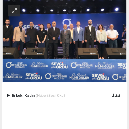
Erkek
|
Kadın
(Haberi Sesli Oku)