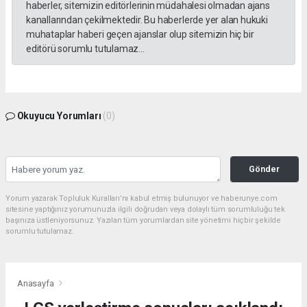
haberler, sitemizin editörlerinin müdahalesi olmadan ajans
kanallarından çekilmektedir. Bu haberlerde yer alan hukuki
muhataplar haberi geçen ajanslar olup sitemizin hiç bir
editörü sorumlu tutulamaz...
Okuyucu Yorumları
(0)
Gönder
Yorum yazarak Topluluk Kuralları’nı kabul etmiş bulunuyor ve haberunye.com
sitesine yaptığınız yorumunuzla ilgili doğrudan veya dolaylı tüm sorumluluğu tek
başınıza üstleniyorsunuz. Yazılan tüm yorumlardan site yönetimi hiçbir şekilde
sorumlu tutulamaz.
Anasayfa