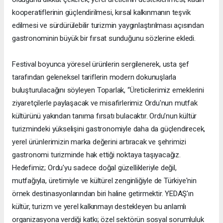
kooperatiflerinin güçlendirilmesi, kırsal kalkınmanın teşvik
edilmesi ve sürdürülebilir turizmin yaygınlaştırılması açısından
gastronominin büyük bir fırsat sunduğunu sözlerine ekledi.
Festival boyunca yöresel ürünlerin sergilenerek, usta şef
tarafından geleneksel tariflerin modern dokunuşlarla
buluşturulacağını söyleyen Toparlak, “Üreticilerimiz emeklerini
ziyaretçilerle paylaşacak ve misafirlerimiz Ordu'nun mutfak
kültürünü yakından tanıma fırsatı bulacaktır. Ordu’nun kültür
turizmindeki yükselişini gastronomiyle daha da güçlendirecek,
yerel ürünlerimizin marka değerini artıracak ve şehrimizi
gastronomi turizminde hak ettiği noktaya taşıyacağız.
Hedefimiz; Ordu'yu sadece doğal güzellikleriyle değil,
mutfağıyla, üretimiyle ve kültürel zenginliğiyle de Türkiye'nin
örnek destinasyonlarından biri haline getirmektir. YEDAŞ'ın
kültür, turizm ve yerel kalkınmayı destekleyen bu anlamlı
organizasyona verdiği katkı; özel sektörün sosyal sorumluluk