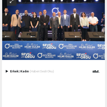
Erkek
|
Kadın
(Haberi Sesli Oku)