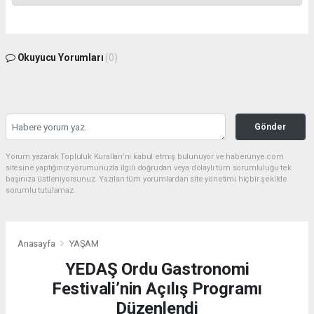
Okuyucu Yorumları
(0)
Gönder
Yorum yazarak Topluluk Kuralları’nı kabul etmiş bulunuyor ve haberunye.com
sitesine yaptığınız yorumunuzla ilgili doğrudan veya dolaylı tüm sorumluluğu tek
başınıza üstleniyorsunuz. Yazılan tüm yorumlardan site yönetimi hiçbir şekilde
sorumlu tutulamaz.
Anasayfa
YAŞAM
YEDAŞ Ordu Gastronomi
Festivali’nin Açılış Programı
Düzenlendi