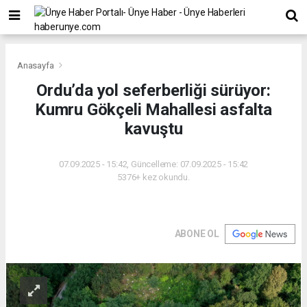
Anasayfa
Ordu’da yol seferberliği sürüyor:
Kumru Gökçeli Mahallesi asfalta
kavuştu
07.09.2025 - 15:42, Güncelleme: 07.09.2025 - 15:42
5376+ kez okundu.
ABONE OL