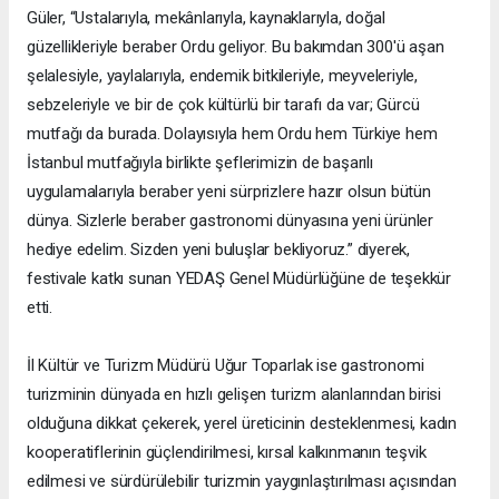
Güler, “Ustalarıyla, mekânlarıyla, kaynaklarıyla, doğal
güzellikleriyle beraber Ordu geliyor. Bu bakımdan 300'ü aşan
şelalesiyle, yaylalarıyla, endemik bitkileriyle, meyveleriyle,
sebzeleriyle ve bir de çok kültürlü bir tarafı da var; Gürcü
mutfağı da burada. Dolayısıyla hem Ordu hem Türkiye hem
İstanbul mutfağıyla birlikte şeflerimizin de başarılı
uygulamalarıyla beraber yeni sürprizlere hazır olsun bütün
dünya. Sizlerle beraber gastronomi dünyasına yeni ürünler
hediye edelim. Sizden yeni buluşlar bekliyoruz.” diyerek,
festivale katkı sunan YEDAŞ Genel Müdürlüğüne de teşekkür
etti.
İl Kültür ve Turizm Müdürü Uğur Toparlak ise gastronomi
turizminin dünyada en hızlı gelişen turizm alanlarından birisi
olduğuna dikkat çekerek, yerel üreticinin desteklenmesi, kadın
kooperatiflerinin güçlendirilmesi, kırsal kalkınmanın teşvik
edilmesi ve sürdürülebilir turizmin yaygınlaştırılması açısından