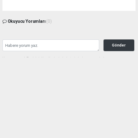
Okuyucu Yorumları
(0)
Gönder
Yorum yazarak Topluluk Kuralları’nı kabul etmiş bulunuyor ve haberunye.com
sitesine yaptığınız yorumunuzla ilgili doğrudan veya dolaylı tüm sorumluluğu tek
başınıza üstleniyorsunuz. Yazılan tüm yorumlardan site yönetimi hiçbir şekilde
sorumlu tutulamaz.
haber paketi
haber scripti
haber yazılımı
Tüm hakları saklı tutulmaktadır.Copyright 2026©
Haber Yazılımı:
Web Aksiyon ®