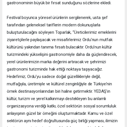
gastronominin büyük bir fırsat sunduğunu sözlerine ekledi.
Festival boyunca yöresel ürünlerin sergilenerek, usta şef
tarafından geleneksel tariflerin modern dokunuşlarla
buluşturulacağını söyleyen Toparlak, “Üreticilerimiz emeklerini
ziyaretçilerle paylaşacak ve misafirlerimiz Ordu'nun mutfak
kültürünü yakından tanıma fırsatı bulacaktır. Ordu’nun kültür
turizmindeki yükselişini gastronomiyle daha da güçlendirecek,
yerel ürünlerimizin marka değerini artıracak ve şehrimizi
gastronomi turizminde hak ettiği noktaya taşıyacağız.
Hedefimiz; Ordu'yu sadece doğal güzellikleriyle değil,
mutfağıyla, üretimiyle ve kültürel zenginliğiyle de Türkiye'nin
örnek destinasyonlarından biri haline getirmektir. YEDAŞ'ın
kültür, turizm ve yerel kalkınmayı destekleyen bu anlamlı
organizasyona verdiği katkı; özel sektörün sosyal sorumluluk
anlayışının güzel bir örneğini oluşturmaktadır. Kamu ve özel
sektörün aynı hedef doğrultusunda güç birliği yapması, ilimizin