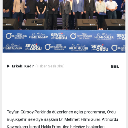
Erkek
|
Kadın
(Haberi Sesli Oku)
Tayfun Gürsoy Parkı’nda düzenlenen açılış programına, Ordu
Büyükşehir Belediye Başkanı Dr. Mehmet Hilmi Güler, Altınordu
Kaymakamı İsmail Hakkı Ertaş, ilçe belediye başkanları,